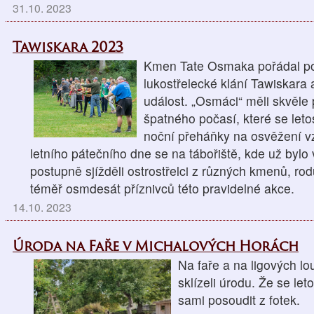
31.10. 2023
Tawiskara 2023
Kmen Tate Osmaka pořádal posl
lukostřelecké klání Tawiskara 
událost. „Osmáci“ měli skvěle 
špatného počasí, které se let
noční přeháňky na osvěžení 
letního pátečního dne se na tábořiště, kde už bylo
postupně sjížděli ostrostřelci z různých kmenů, ro
téměř osmdesát příznivců této pravidelné akce.
14.10. 2023
Úroda na Faře v Michalových Horách
Na faře a na ligových l
sklízeli úrodu. Že se le
sami posoudit z fotek.