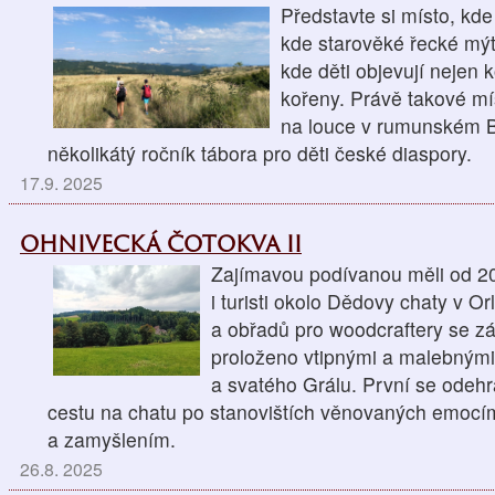
Představte si místo, kde
kde starověké řecké mýt
kde děti objevují nejen k
kořeny. Právě takové mís
na louce v rumunském Ba
několikátý ročník tábora pro děti české diaspory.
17.9. 2025
OHNIVECKÁ ČOTOKVA II
Zajímavou podívanou měli od 20
i turisti okolo Dědovy chaty v O
a obřadů pro woodcraftery se z
proloženo vtipnými a malebným
a svatého Grálu. První se odehr
cestu na chatu po stanovištích věnovaných emocí
a zamyšlením.
26.8. 2025