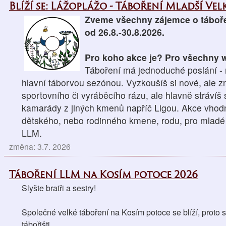
Blíží se: Lážoplážo - Táboření Mladší Velk
Zveme všechny zájemce o táboře
od 26.8.-30.8.2026.
Pro koho akce je? Pro všechny wo
Táboření má jednoduché poslání - n
hlavní táborvou sezónou. Vyzkoušíš si nové, ale z
sportovního či vyráběcího rázu, ale hlavně strávíš
kamarády z jiných kmenů napříč Ligou. Akce vhodná
dětského, nebo rodinného kmene, rodu, pro mladé 
LLM.
změna: 3.7. 2026
Táboření LLM na Kosím potoce 2026
Slyšte bratři a sestry!
Společné velké táboření na Kosím potoce se blíží, proto si
tábořišti. 