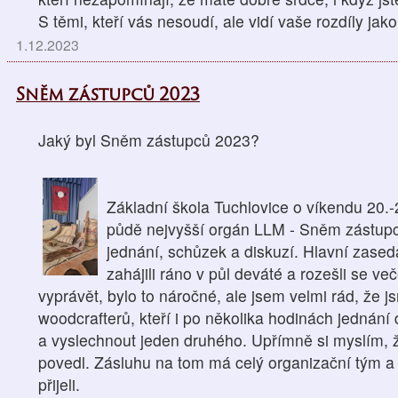
S těmi, kteří vás nesoudí, ale vidí vaše rozdíly jako.
1.12.2023
Sněm zástupců 2023
Jaký byl Sněm zástupců 2023?
Základní škola Tuchlovice o víkendu 20.-2
půdě nejvyšší orgán LLM - Sněm zástupc
jednání, schůzek a diskuzí. Hlavní zased
zahájili ráno v půl deváté a rozešli se v
vyprávět, bylo to náročné, ale jsem velmi rád, že j
woodcrafterů, kteří i po několika hodinách jedná
a vyslechnout jeden druhého. Upřímně si myslím, 
povedl. Zásluhu na tom má celý organizační tým a 
přijeli.