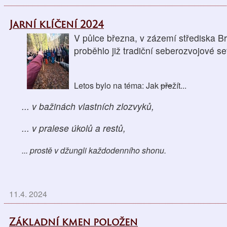
Jarní klíčení 2024
V půlce března, v zázemí střediska B
proběhlo již tradiční seberozvojové se
Letos bylo na téma: Jak
pře
žít...
... v bažinách vlastních zlozvyků,
... v pralese úkolů a restů,
...
prostě v džungli každodenního shonu.
11.4. 2024
Základní kmen položen