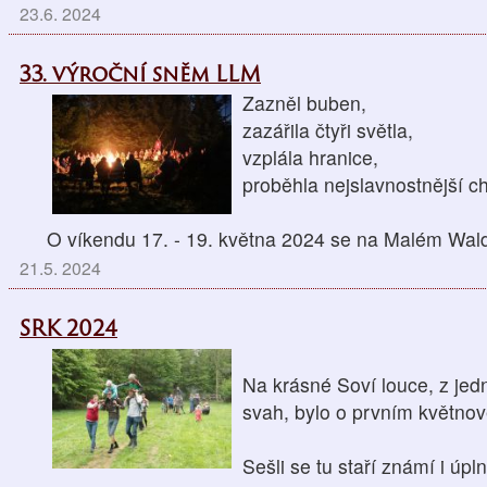
23.6. 2024
33. výroční sněm LLM
Zazněl buben,
zazářila čtyři světla,
vzplála hranice,
proběhla nejslavnostnější ch
O víkendu 17. - 19. května 2024 se na Malém Wal
21.5. 2024
SRK 2024
Na krásné Soví louce, z jedn
svah, bylo o prvním květno
Sešli se tu staří známí i úpl