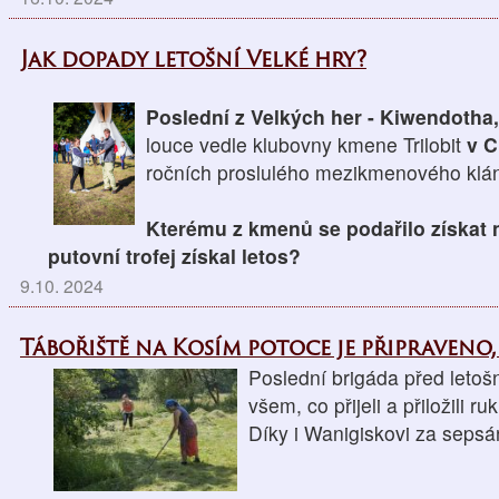
Jak dopady letošní Velké hry?
Poslední z Velkých her - Kiwendotha
louce vedle klubovny kmene Trilobit
v C
ročních proslulého mezikmenového klán
Kterému z kmenů se podařilo získat 
putovní trofej získal letos?
9.10. 2024
Tábořiště na Kosím potoce je připraveno,
Poslední brigáda před letoš
všem, co přijeli a přiložili ruk
Díky i Wanigiskovi za sepsá