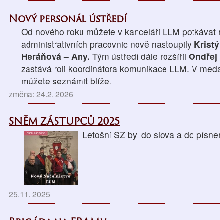
Nový personál ústředí
Od nového roku můžete v kanceláři LLM potkávat n
administrativních pracovnic nově nastoupily
Krist
Heráňová – Any.
Tým ústředí dále rozšířil
Ondřej
zastává roli koordinátora komunikace LLM. V medai
můžete seznámit blíže.
změna: 24.2. 2026
SNĚM ZÁSTUPCŮ 2025
Letošní SZ byl do slova a do p
25.11. 2025