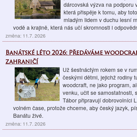
dárcovská výzva na podporu v
která přispěje k tomu, aby tot
mladým lidem v duchu lesní mo
vodě a krajině, která nás učí skromnosti i odpovědn
změna: 11.7. 2026
Banátské léto 2026: Předáváme woodcra
zahraničí
Už šestnáctým rokem se v r
českými dětmi, jejichž rodiny t
woodcraft, ne jako program, al
venku, učit se samostatnosti, 
Tábor připravují dobrovolníci 
volném čase, protože chceme, aby český jazyk, pís
Banátu živé.
změna: 11.7. 2026