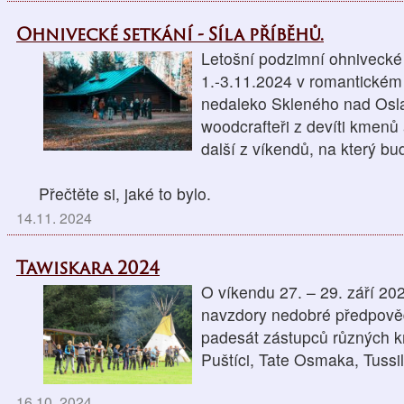
Ohnivecké setkání - Síla příběhů.
Letošní podzimní ohnivecké
1.-3.11.2024 v romantickém
nedaleko Skleného nad Osla
woodcrafteři z devíti kmenů a
další z víkendů, na který b
Přečtěte si, jaké to bylo.
14.11. 2024
Tawiskara 2024
O víkendu 27. – 29. září 202
navzdory nedobré předpověd
padesát zástupců různých km
Puštíci, Tate Osmaka, Tuss
16.10. 2024