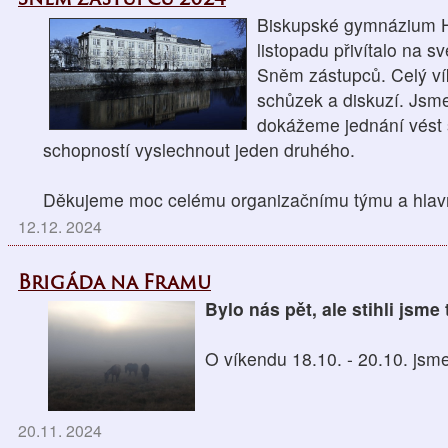
Biskupské gymnázium H
listopadu přivítalo na 
Sněm zástupců. Celý ví
schůzek a diskuzí. Jsm
dokážeme jednání vést
schopností vyslechnout jeden druhého.
Děkujeme moc celému organizačnímu týmu a hlavně 
12.12. 2024
Brigáda na Framu
Bylo nás pět, ale stihli jsm
O víkendu 18.10. - 20.10. jsme
20.11. 2024