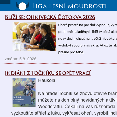
Liga lesní moudrosti
Blíží se: Ohnivecká Čotokva 2026
Chceš prostě na pár dní vypnout, vyrazi
podobně naladěných lidí? Možná ale t
nový dech, chceš najít větší hloubku v
vydobýt svou první jiskru. Ať už tě l
přesně pro tebe.
změna: 5.8. 2026
Indiáni z Točníku se opět vrací
Haukola!
Na hradě Točník se znovu otevře brána
můžete na den plný nevídaných aktivit
Woodcraftu. Čekají na vás různorodá s
vyzkoušíte střílet z luku, vykřesat oheň, vyrobit in