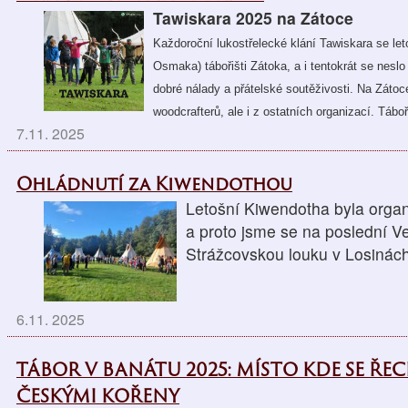
Tawiskara 2025 na Zátoce
Každoroční lukostřelecké klání Tawiskara se le
Osmaka) tábořišti Zátoka, a i tentokrát se nes
dobré nálady a přátelské soutěživosti. Na Zátoc
woodcrafterů, ale i z ostatních organizací. Táboř
7.11. 2025
Ohládnutí za Kiwendothou
Letošní Kiwendotha byla orga
a proto jsme se na poslední Ve
Strážcovskou louku v Losinác
6.11. 2025
TÁBOR V BANÁTU 2025: MÍSTO KDE SE ŘEC
ČESKÝMI KOŘENY