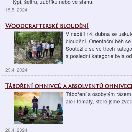
týpí, šeltru, zubříku nebo ve stanu.
15.5. 2024
Woodcrafterské bloudění
V neděli 14. dubna se uskut
bloudění. Orientační běh se 
Soutěžilo se ve třech kategori
a poslední kategorie byla o
29.4. 2024
Táboření ohnivců a absolventů ohnive
Táboření s osobytým rázem n
ale i tématy, které jsme zve
28.4. 2024