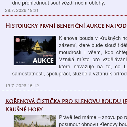
dne prohlédnout souhvězdí noční oblohy.
28.7. 2026 19:21
Historicky první benefiční aukce na po
Klenova bouda v Krušných ho
zázemí, které bude sloužit d
moudrosti i všem, kdo chtěj
Vzniká místo pro vzdělávání
které navazuje na to, co L
samostatnosti, spolupráci, službě a vztahu k přírod
13.7. 2026 15:12
Kořenová čistička pro Klenovu boudu j
Krušné hory
Právě teď máme – znovu po ro
posunout obnovu Klenovy boud