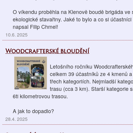
O víkendu proběhla na Klenově boudě brigáda ve
ekologické stavařiny. Jaké to bylo a co si účastníci
napsal Filip Chmel!
10.6. 2025
Woodcrafterské bloudění
Letošního ročníku Woodcrafterskéh
celkem 39 účastníků ze 4 kmenů a 
třech kategoriích. Nejmladší kategor
trasu (cca 3 km). Starší kategorie s
6ti kilometrovou trasou.
A jak to dopadlo?
28.4. 2025