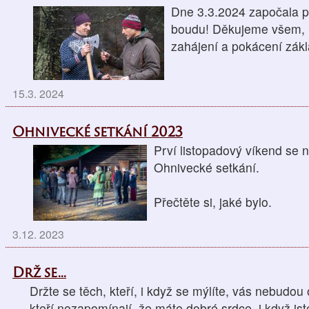
Dne 3.3.2024 započala p
boudu! Děkujeme všem, kt
zahájení a pokácení zá
15.3. 2024
Ohnivecké setkání 2023
Prví listopadový víkend se 
Ohnivecké setkání.
Přečtěte si, jaké bylo.
3.12. 2023
Drž se...
Držte se těch, kteří, i když se mýlíte, vás nebudou 
kteří nezapomínají, že máte dobré srdce, i když jst