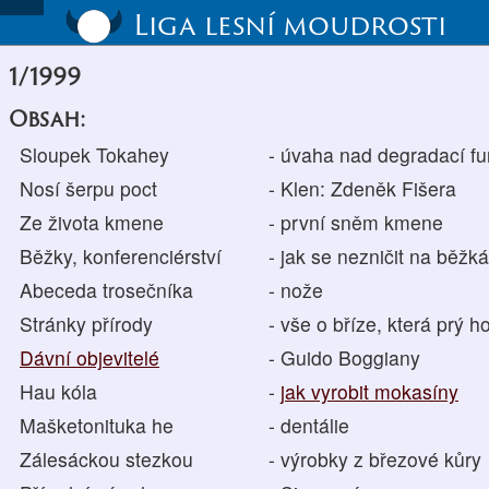
Liga lesní moudrosti
1/1999
Obsah:
Sloupek Tokahey
- úvaha nad degradací fu
Nosí šerpu poct
- Klen: Zdeněk Fišera
Ze života kmene
- první sněm kmene
Běžky, konferenciérství
- jak se nezničit na běžk
Abeceda trosečníka
- nože
Stránky přírody
- vše o bříze, která prý h
Dávní objevitelé
- Guido Boggiany
Hau kóla
-
jak vyrobit mokasíny
Mašketonituka he
- dentálie
Zálesáckou stezkou
- výrobky z březové kůry