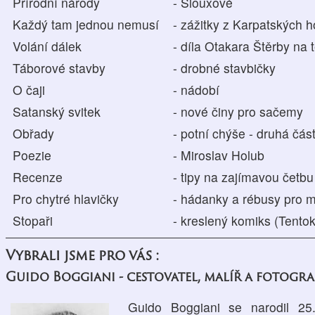
Přírodní národy
- Siouxové
Každý tam jednou nemusí
- zážitky z Karpatských h
Volání dálek
- díla Otakara Štěrby na
Táborové stavby
- drobné stavbičky
O čaji
- nádobí
Satanský svitek
- nové činy pro sačemy
Obřady
- potní chýše - druhá čás
Poezie
- Miroslav Holub
Recenze
- tipy na zajímavou četb
Pro chytré hlavičky
- hádanky a rébusy pro m
Stopaři
- kreslený komiks (Tento
Vybrali jsme pro vás :
Guido Boggiani - cestovatel, malíř a fotogra
Guido Boggiani se narodil 2