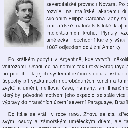
severoitalské provincii Novara. Po 
rozvíjel na malířské akademii d
školením Filippa Carcana. Záhy se p
lombardské naturalististické kraj
intelektuálních kruhů. Plynulý v
umělecká i obchodní kariéry však 
1887 odjezdem do Jižní Ameriky.
Po krátkém pobytu v Argentině, kde vytvořil několi
vnitrozemí. Usadil se na horním toku řeky Paraguaye 
ho podnítilo k jejich systematickému studiu a vzbud
úspěchy při výzkumech neprobádaných končin a tamně
zvyků a umění, nelitoval času, námahy, ani finanční
který byl původně motivem jeho expedic, se stále více
výpravy do hraničních území severní Paraguaye, Brazíli
Do Itálie se vrátil v roce 1893. Znovu se stal s
svými osudy a zámořským uměleckým dílem, ale ta