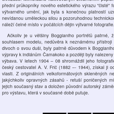
přední průkopníky nového estetického výrazu "čisté" f
výtvarného umění, jak byla s konečnou platností u
nevídanou uměleckou silou a pozoruhodnou technickou b
náleží čelné místo v počátcích dějin výtvarné fotografie
Ačkoliv je u většiny Boggianiho portrétů patrné,
souhlasem modelu, nedůvěra k neznámému přístroji 
divoch o svou duši, byly patrně důvodem k Boggianiho
výpravy k indiánům Čamakoko a později byly nalezeny 
výbava. V letech 1904 – 08 shromáždil jeho fotografi
český cestovatel A. V. Frič (1882 –- 1944), získal ji 
vlasti. Z originálních velkoformátových skleněných n
jakýchkoliv opravných zásahů - retuší poničených mí
jejich současný stav a doložen původní autorský záměr)
pro výstavu, která v současné době putuje.