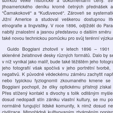
sbírkou velké historické a dokumentární ceny. S
jihoamerického deníku kromě četných přednášek a
"Čamakokové" a "Kuďuveové". Zároveň se systematic
Jižní Americe a studoval veškerou dostupnou lite-
etnografie a lingvistiky. V roce 1896, odjížděl do Pa
nabitý znalostmi a jasnou představou o dalším směru
také novou technickou pomůcku pro svůj terénní výzkum
Guido Boggiani zhotovil v letech 1896 – 1901
skleněné želatinové desky různých formátů. Dalo by se
v níž vynikal jako malíř, bude také těžištěm jeho fotogr
jeho fotografií však spočívá v jeho portrétní tvorbě, 
negativů. K původně vědeckému záměru zachytit napří
nebo typickou fyziognomii zkoumaného kmene se z
Boggiani pochopil, že díky optickému přístroji získa
Přes stížený kontakt s divochy s tolik odlišným myš
dosud nedopadl stín zániku vlastní kultury, se mu pod
normálně fungující lidské komunity, k nimž dosud nep
civilizace. Mimořádně kultivovaným ztvárněním popis