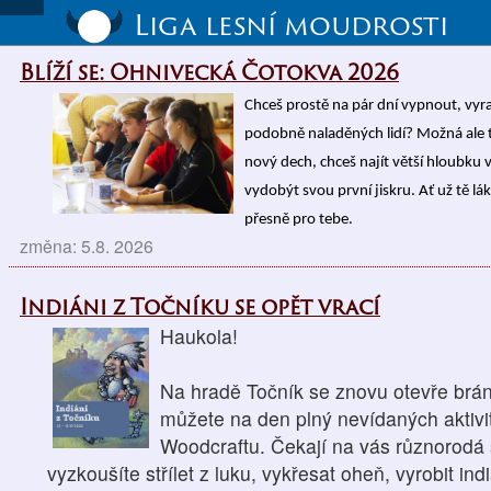
Liga lesní moudrosti
Blíží se: Ohnivecká Čotokva 2026
Chceš prostě na pár dní vypnout, vyrazi
podobně naladěných lidí? Možná ale t
nový dech, chceš najít větší hloubku v
vydobýt svou první jiskru. Ať už tě l
přesně pro tebe.
změna: 5.8. 2026
Indiáni z Točníku se opět vrací
Haukola!
Na hradě Točník se znovu otevře brána
můžete na den plný nevídaných aktivit
Woodcraftu. Čekají na vás různorodá s
vyzkoušíte střílet z luku, vykřesat oheň, vyrobit in