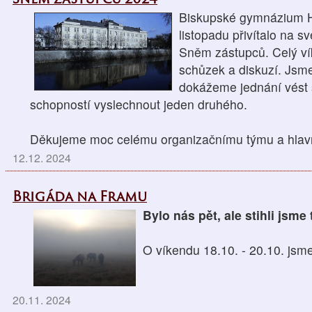
Biskupské gymnázium H
listopadu přivítalo na 
Sněm zástupců. Celý ví
schůzek a diskuzí. Jsm
dokážeme jednání vést
schopností vyslechnout jeden druhého.
Děkujeme moc celému organizačnímu týmu a hlavně 
12.12. 2024
Brigáda na Framu
Bylo nás pět, ale stihli jsm
O víkendu 18.10. - 20.10. jsme
20.11. 2024