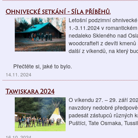
Ohnivecké setkání - Síla příběhů.
Letošní podzimní ohnivecké
1.-3.11.2024 v romantickém
nedaleko Skleného nad Osla
woodcrafteři z devíti kmenů a
další z víkendů, na který b
Přečtěte si, jaké to bylo.
14.11. 2024
Tawiskara 2024
O víkendu 27. – 29. září 202
navzdory nedobré předpověd
padesát zástupců různých km
Puštíci, Tate Osmaka, Tuss
16.10. 2024