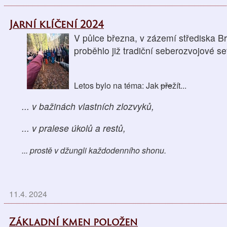
Jarní klíčení 2024
V půlce března, v zázemí střediska B
proběhlo již tradiční seberozvojové se
Letos bylo na téma: Jak
pře
žít...
... v bažinách vlastních zlozvyků,
... v pralese úkolů a restů,
...
prostě v džungli každodenního shonu.
11.4. 2024
Základní kmen položen