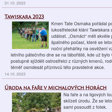
31.10. 2023
Tawiskara 2023
Kmen Tate Osmaka pořádal posl
lukostřelecké klání Tawiskara 
událost. „Osmáci“ měli skvěle 
špatného počasí, které se let
noční přeháňky na osvěžení 
letního pátečního dne se na tábořiště, kde už bylo
postupně sjížděli ostrostřelci z různých kmenů, ro
téměř osmdesát příznivců této pravidelné akce.
14.10. 2023
Úroda na Faře v Michalových Horách
Na faře a na ligových l
sklízeli úrodu. Že se le
sami posoudit z fotek.