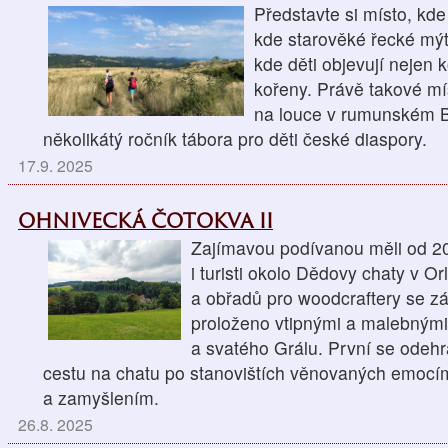
Představte si místo, kde
kde starověké řecké mýt
kde děti objevují nejen k
kořeny. Právě takové mís
na louce v rumunském Ba
několikátý ročník tábora pro děti české diaspory.
17.9. 2025
OHNIVECKÁ ČOTOKVA II
Zajímavou podívanou měli od 20
i turisti okolo Dědovy chaty v O
a obřadů pro woodcraftery se z
proloženo vtipnými a malebným
a svatého Grálu. První se odehr
cestu na chatu po stanovištích věnovaných emocí
a zamyšlením.
26.8. 2025