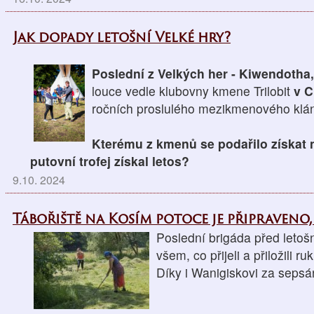
Jak dopady letošní Velké hry?
Poslední z Velkých her - Kiwendotha
louce vedle klubovny kmene Trilobit
v C
ročních proslulého mezikmenového klán
Kterému z kmenů se podařilo získat 
putovní trofej získal letos?
9.10. 2024
Tábořiště na Kosím potoce je připraveno,
Poslední brigáda před letoš
všem, co přijeli a přiložili ruk
Díky i Wanigiskovi za sepsá