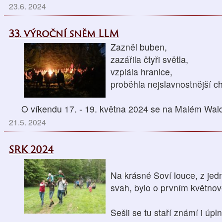
23.6. 2024
33. výroční sněm LLM
Zazněl buben,
zazářila čtyři světla,
vzplála hranice,
proběhla nejslavnostnější ch
O víkendu 17. - 19. května 2024 se na Malém Wal
21.5. 2024
SRK 2024
Na krásné Soví louce, z jedn
svah, bylo o prvním květno
Sešli se tu staří známí i úpl