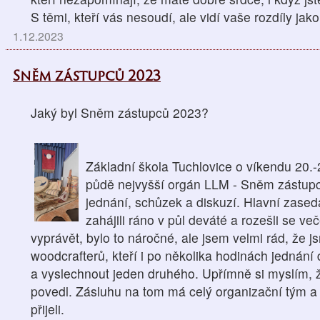
S těmi, kteří vás nesoudí, ale vidí vaše rozdíly jako.
1.12.2023
Sněm zástupců 2023
Jaký byl Sněm zástupců 2023?
Základní škola Tuchlovice o víkendu 20.-2
půdě nejvyšší orgán LLM - Sněm zástupc
jednání, schůzek a diskuzí. Hlavní zased
zahájili ráno v půl deváté a rozešli se v
vyprávět, bylo to náročné, ale jsem velmi rád, že j
woodcrafterů, kteří i po několika hodinách jedná
a vyslechnout jeden druhého. Upřímně si myslím, 
povedl. Zásluhu na tom má celý organizační tým a 
přijeli.