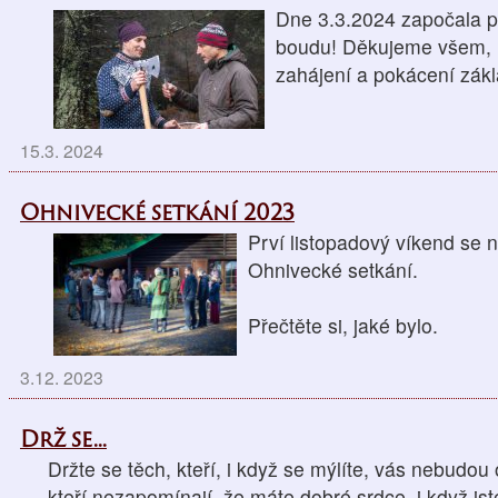
Dne 3.3.2024 započala p
boudu! Děkujeme všem, kt
zahájení a pokácení zá
15.3. 2024
Ohnivecké setkání 2023
Prví listopadový víkend se 
Ohnivecké setkání.
Přečtěte si, jaké bylo.
3.12. 2023
Drž se...
Držte se těch, kteří, i když se mýlíte, vás nebudou 
kteří nezapomínají, že máte dobré srdce, i když jst