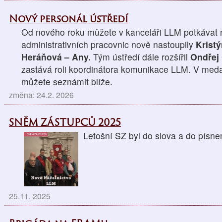
Nový personál ústředí
Od nového roku můžete v kanceláři LLM potkávat n
administrativních pracovnic nově nastoupily
Krist
Heráňová – Any.
Tým ústředí dále rozšířil
Ondřej
zastává roli koordinátora komunikace LLM. V medai
můžete seznámit blíže.
změna: 24.2. 2026
SNĚM ZÁSTUPCŮ 2025
Letošní SZ byl do slova a do p
25.11. 2025