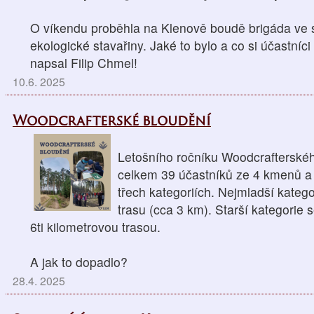
O víkendu proběhla na Klenově boudě brigáda ve
ekologické stavařiny. Jaké to bylo a co si účastníci
napsal Filip Chmel!
10.6. 2025
Woodcrafterské bloudění
Letošního ročníku Woodcrafterskéh
celkem 39 účastníků ze 4 kmenů a 
třech kategoriích. Nejmladší kategor
trasu (cca 3 km). Starší kategorie s
6ti kilometrovou trasou.
A jak to dopadlo?
28.4. 2025