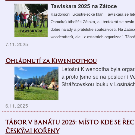
Tawiskara 2025 na Zátoce
Každoroční lukostřelecké klání Tawiskara se le
Osmaka) tábořišti Zátoka, a i tentokrát se nes
dobré nálady a přátelské soutěživosti. Na Zátoc
woodcrafterů, ale i z ostatních organizací. Táboř
7.11. 2025
Ohládnutí za Kiwendothou
Letošní Kiwendotha byla orga
a proto jsme se na poslední Ve
Strážcovskou louku v Losinác
6.11. 2025
TÁBOR V BANÁTU 2025: MÍSTO KDE SE ŘEC
ČESKÝMI KOŘENY