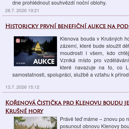
dne prohlédnout souhvězdí noční oblohy.
28.7. 2026 19:21
Historicky první benefiční aukce na po
Klenova bouda v Krušných ho
zázemí, které bude sloužit d
moudrosti i všem, kdo chtěj
Vzniká místo pro vzdělávání
které navazuje na to, co L
samostatnosti, spolupráci, službě a vztahu k přírod
13.7. 2026 15:12
Kořenová čistička pro Klenovu boudu j
Krušné hory
Právě teď máme – znovu po ro
posunout obnovu Klenovy boud