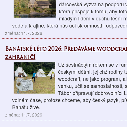
dárcovská výzva na podporu v
která přispěje k tomu, aby tot
mladým lidem v duchu lesní mo
vodě a krajině, která nás učí skromnosti i odpovědn
změna: 11.7. 2026
Banátské léto 2026: Předáváme woodcra
zahraničí
Už šestnáctým rokem se v r
českými dětmi, jejichž rodiny t
woodcraft, ne jako program, al
venku, učit se samostatnosti, 
Tábor připravují dobrovolníci 
volném čase, protože chceme, aby český jazyk, pís
Banátu živé.
změna: 11.7. 2026