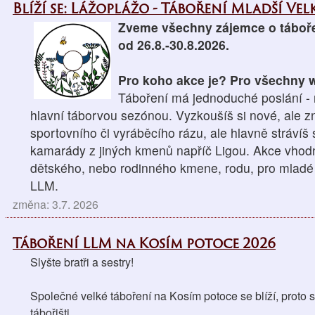
Blíží se: Lážoplážo - Táboření Mladší Velk
Zveme všechny zájemce o táboře
od 26.8.-30.8.2026.
Pro koho akce je? Pro všechny wo
Táboření má jednoduché poslání - n
hlavní táborvou sezónou. Vyzkoušíš si nové, ale z
sportovního či vyráběcího rázu, ale hlavně strávíš
kamarády z jiných kmenů napříč Ligou. Akce vhodná
dětského, nebo rodinného kmene, rodu, pro mladé 
LLM.
změna: 3.7. 2026
Táboření LLM na Kosím potoce 2026
Slyšte bratři a sestry!
Společné velké táboření na Kosím potoce se blíží, proto si
tábořišti. 