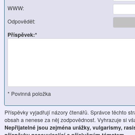
WWW:
Odpovědět:
Příspěvek:*
* Povinná položka
Příspěvky vyjadřují názory čtenářů. Správce těchto str
obsah a nenese za něj zodpovědnost. Vyhrazuje si však
Nepřijatelné jsou zejména urážky, vulgarismy, ras
příspěvky nesouvisející s příslušným tématem.