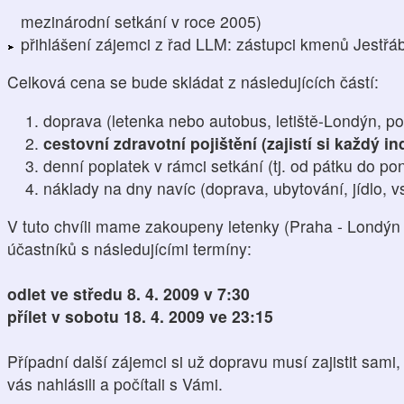
mezinárodní setkání v roce 2005)
přihlášení zájemci z řad LLM: zástupci kmenů Jestř
Celková cena se bude skládat z následujících částí:
doprava (letenka nebo autobus, letiště-Londýn, p
cestovní zdravotní pojištění (zajistí si každý in
denní poplatek v rámci setkání (tj. od pátku do pon
náklady na dny navíc (doprava, ubytování, jídlo, 
V tuto chvíli mame zakoupeny letenky (Praha - Londýn 
účastníků s následujícími termíny:
odlet ve středu 8. 4. 2009 v 7:30
přílet v sobotu 18. 4. 2009 ve 23:15
Případní další zájemci si už dopravu musí zajistit sami
vás nahlásili a počítali s Vámi.