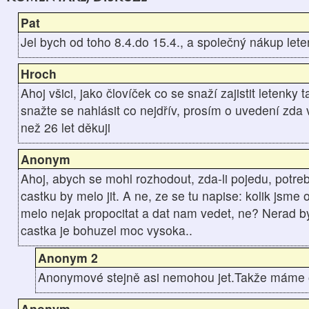
Pat
Jel bych od toho 8.4.do 15.4., a společný nákup leten
Hroch
Ahoj všici, jako človíček co se snaží zajistit letenky
snažte se nahlásit co nejdřív, prosím o uvedení zda v
než 26 let děkuji
Anonym
Ahoj, abych se mohl rozhodout, zda-li pojedu, potre
castku by melo jit. A ne, ze se tu napise: kolik jsme
melo nejak propocitat a dat nam vedet, ne? Nerad bych
castka je bohuzel moc vysoka..
Anonym 2
Anonymové stejně asi nemohou jet.Takže máme o
Anonym