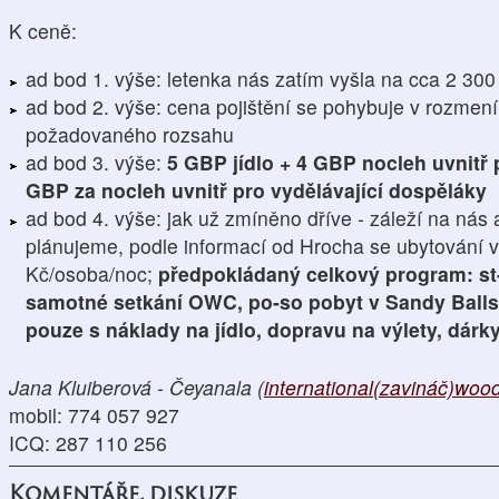
K ceně:
ad bod 1. výše: letenka nás zatím vyšla na cca 2 30
ad bod 2. výše: cena pojištění se pohybuje v rozmen
požadovaného rozsahu
ad bod 3. výše:
5 GBP jídlo + 4 GBP nocleh uvnitř 
GBP za nocleh uvnitř pro vydělávající dospěláky
ad bod 4. výše: jak už zmíněno dříve - záleží na nás
plánujeme, podle informací od Hrocha se ubytování 
Kč/osoba/noc;
předpokládaný celkový program: st
samotné setkání OWC, po-so pobyt v Sandy Balls 
pouze s náklady na jídlo, dopravu na výlety, dárky
Jana Kluiberová - Čeyanala (
international(zavináč)wood
mobil: 774 057 927
ICQ: 287 110 256
Komentáře, diskuze