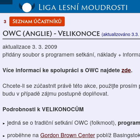
Liga lesní moudrosti
Seznam účastníků
3
OWC (Anglie) - Velikonoce
(aktualizováno 3.3.
aktualizace 3. 3. 2009
přidány soubor s programem setkání, náklady + inform
Více informací ke spolupráci s OWC najdete
zde
.
Chcete-li se zúčastnit právě této akce, použijte prosím
budu v případě zájmu postupně doplňovat.
Podrobnosti k VELIKONOCŮM
jedná se o tradiční setkání OWC (folkmoot),
program
proběhne na
Gordon Brown Center
poblíž Basingstok