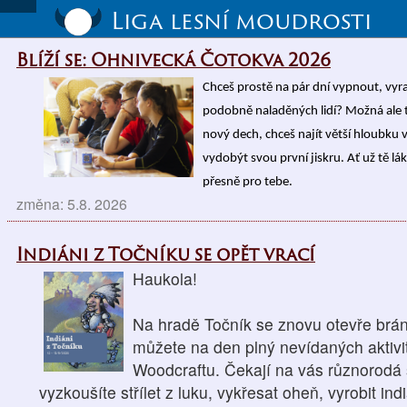
Liga lesní moudrosti
Blíží se: Ohnivecká Čotokva 2026
Chceš prostě na pár dní vypnout, vyrazi
podobně naladěných lidí? Možná ale t
nový dech, chceš najít větší hloubku v
vydobýt svou první jiskru. Ať už tě l
přesně pro tebe.
změna: 5.8. 2026
Indiáni z Točníku se opět vrací
Haukola!
Na hradě Točník se znovu otevře brána
můžete na den plný nevídaných aktivit
Woodcraftu. Čekají na vás různorodá s
vyzkoušíte střílet z luku, vykřesat oheň, vyrobit in