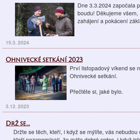
Dne 3.3.2024 započala p
boudu! Děkujeme všem, kt
zahájení a pokácení zá
15.3. 2024
Ohnivecké setkání 2023
Prví listopadový víkend se 
Ohnivecké setkání.
Přečtěte si, jaké bylo.
3.12. 2023
Drž se...
Držte se těch, kteří, i když se mýlíte, vás nebudou 
kteří nezapomínají, že máte dobré srdce, i když jst