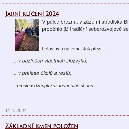
Jarní klíčení 2024
V půlce března, v zázemí střediska B
proběhlo již tradiční seberozvojové se
Letos bylo na téma: Jak
pře
žít...
... v bažinách vlastních zlozvyků,
... v pralese úkolů a restů,
...
prostě v džungli každodenního shonu.
11.4. 2024
Základní kmen položen