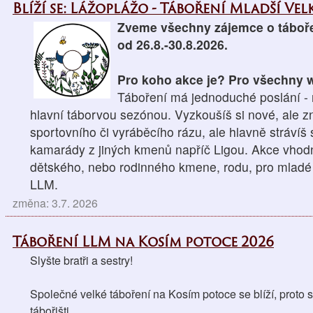
Blíží se: Lážoplážo - Táboření Mladší Velk
Zveme všechny zájemce o táboře
od 26.8.-30.8.2026.
Pro koho akce je? Pro všechny wo
Táboření má jednoduché poslání - n
hlavní táborvou sezónou. Vyzkoušíš si nové, ale z
sportovního či vyráběcího rázu, ale hlavně strávíš
kamarády z jiných kmenů napříč Ligou. Akce vhodná
dětského, nebo rodinného kmene, rodu, pro mladé 
LLM.
změna: 3.7. 2026
Táboření LLM na Kosím potoce 2026
Slyšte bratři a sestry!
Společné velké táboření na Kosím potoce se blíží, proto si
tábořišti. 