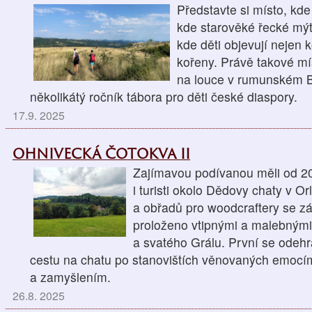
Představte si místo, kde
kde starověké řecké mýt
kde děti objevují nejen k
kořeny. Právě takové mís
na louce v rumunském Ba
několikátý ročník tábora pro děti české diaspory.
17.9. 2025
OHNIVECKÁ ČOTOKVA II
Zajímavou podívanou měli od 20
i turisti okolo Dědovy chaty v O
a obřadů pro woodcraftery se z
proloženo vtipnými a malebným
a svatého Grálu. První se odehr
cestu na chatu po stanovištích věnovaných emocí
a zamyšlením.
26.8. 2025