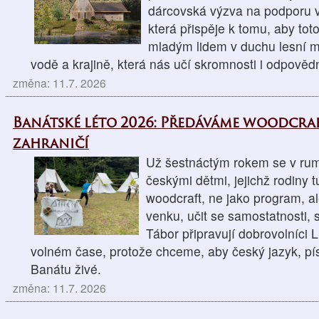
dárcovská výzva na podporu v
která přispěje k tomu, aby tot
mladým lidem v duchu lesní mo
vodě a krajině, která nás učí skromnosti i odpovědn
změna: 11.7. 2026
Banátské léto 2026: Předáváme woodcra
zahraničí
Už šestnáctým rokem se v r
českými dětmi, jejichž rodiny t
woodcraft, ne jako program, al
venku, učit se samostatnosti, 
Tábor připravují dobrovolníci 
volném čase, protože chceme, aby český jazyk, pís
Banátu živé.
změna: 11.7. 2026