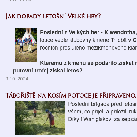
Jak dopady letošní Velké hry?
Poslední z Velkých her - Kiwendotha
louce vedle klubovny kmene Trilobit
v C
ročních proslulého mezikmenového klán
Kterému z kmenů se podařilo získat 
putovní trofej získal letos?
9.10. 2024
Tábořiště na Kosím potoce je připraveno,
Poslední brigáda před letoš
všem, co přijeli a přiložili ruk
Díky i Wanigiskovi za sepsá