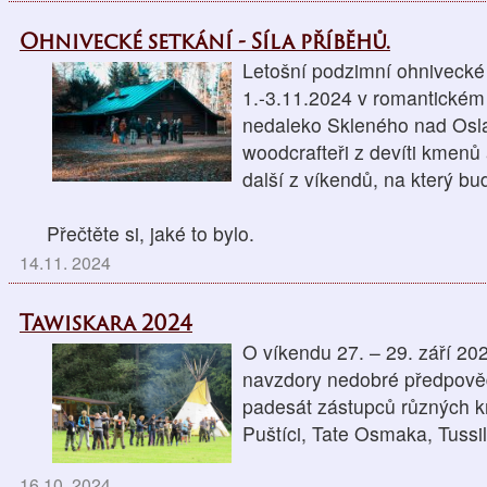
Ohnivecké setkání - Síla příběhů.
Letošní podzimní ohnivecké
1.-3.11.2024 v romantickém
nedaleko Skleného nad Osla
woodcrafteři z devíti kmenů a
další z víkendů, na který b
Přečtěte si, jaké to bylo.
14.11. 2024
Tawiskara 2024
O víkendu 27. – 29. září 202
navzdory nedobré předpověd
padesát zástupců různých km
Puštíci, Tate Osmaka, Tuss
16.10. 2024