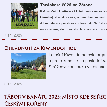
Tawiskara 2025 na Zátoce
Každoroční lukostřelecké klání Tawiskara se le
Osmaka) tábořišti Zátoka, a i tentokrát se nes
dobré nálady a přátelské soutěživosti. Na Zátoc
woodcrafterů, ale i z ostatních organizací. Táboř
7.11. 2025
Ohládnutí za Kiwendothou
Letošní Kiwendotha byla orga
a proto jsme se na poslední Ve
Strážcovskou louku v Losinác
6.11. 2025
TÁBOR V BANÁTU 2025: MÍSTO KDE SE ŘEC
ČESKÝMI KOŘENY