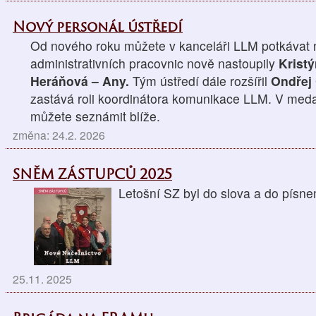
Nový personál ústředí
Od nového roku můžete v kanceláři LLM potkávat n
administrativních pracovnic nově nastoupily
Krist
Heráňová – Any.
Tým ústředí dále rozšířil
Ondřej
zastává roli koordinátora komunikace LLM. V medai
můžete seznámit blíže.
změna: 24.2. 2026
SNĚM ZÁSTUPCŮ 2025
Letošní SZ byl do slova a do p
25.11. 2025