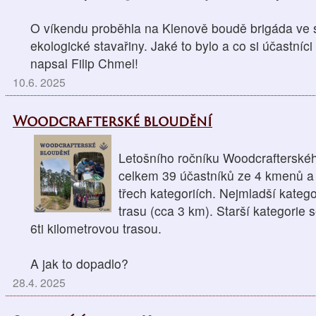
O víkendu proběhla na Klenově boudě brigáda ve
ekologické stavařiny. Jaké to bylo a co si účastníci
napsal Filip Chmel!
10.6. 2025
Woodcrafterské bloudění
Letošního ročníku Woodcrafterskéh
celkem 39 účastníků ze 4 kmenů a 
třech kategoriích. Nejmladší kategor
trasu (cca 3 km). Starší kategorie s
6ti kilometrovou trasou.
A jak to dopadlo?
28.4. 2025