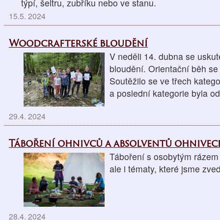
týpí, šeltru, zubříku nebo ve stanu.
15.5. 2024
Woodcrafterské bloudění
V neděli 14. dubna se uskut
bloudění. Orientační běh se 
Soutěžilo se ve třech kategori
a poslední kategorie byla o
29.4. 2024
Táboření ohnivců a absolventů ohnive
Táboření s osobytým rázem n
ale i tématy, které jsme zve
28.4. 2024