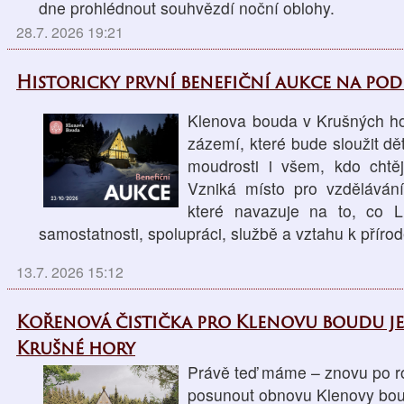
dne prohlédnout souhvězdí noční oblohy.
28.7. 2026 19:21
Historicky první benefiční aukce na po
Klenova bouda v Krušných ho
zázemí, které bude sloužit d
moudrosti i všem, kdo chtěj
Vzniká místo pro vzdělávání
které navazuje na to, co L
samostatnosti, spolupráci, službě a vztahu k přírod
13.7. 2026 15:12
Kořenová čistička pro Klenovu boudu j
Krušné hory
Právě teď máme – znovu po ro
posunout obnovu Klenovy boud