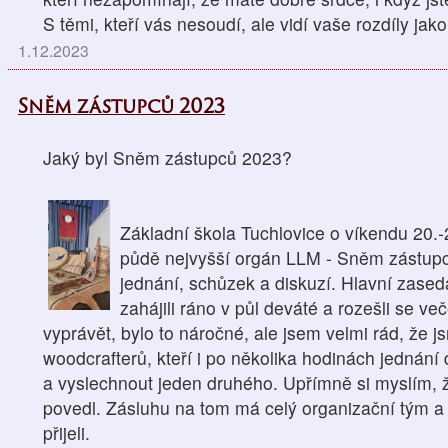
S těmi, kteří vás nesoudí, ale vidí vaše rozdíly jako.
1.12.2023
Sněm zástupců 2023
Jaký byl Sněm zástupců 2023?
Základní škola Tuchlovice o víkendu 20.-2
půdě nejvyšší orgán LLM - Sněm zástupc
jednání, schůzek a diskuzí. Hlavní zased
zahájili ráno v půl deváté a rozešli se v
vyprávět, bylo to náročné, ale jsem velmi rád, že j
woodcrafterů, kteří i po několika hodinách jedná
a vyslechnout jeden druhého. Upřímně si myslím, 
povedl. Zásluhu na tom má celý organizační tým a 
přijeli.