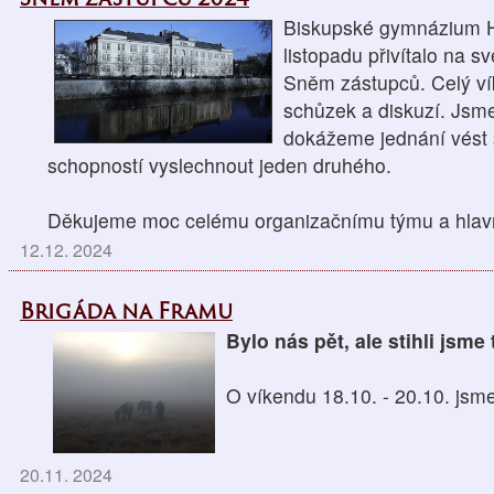
Biskupské gymnázium H
listopadu přivítalo na 
Sněm zástupců. Celý ví
schůzek a diskuzí. Jsm
dokážeme jednání vést
schopností vyslechnout jeden druhého.
Děkujeme moc celému organizačnímu týmu a hlavně 
12.12. 2024
Brigáda na Framu
Bylo nás pět, ale stihli jsm
O víkendu 18.10. - 20.10. jsme
20.11. 2024