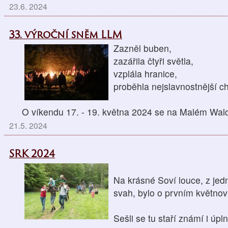
23.6. 2024
33. výroční sněm LLM
Zazněl buben,
zazářila čtyři světla,
vzplála hranice,
proběhla nejslavnostnější ch
O víkendu 17. - 19. května 2024 se na Malém Wal
21.5. 2024
SRK 2024
Na krásné Soví louce, z jedn
svah, bylo o prvním květno
Sešli se tu staří známí i úpl