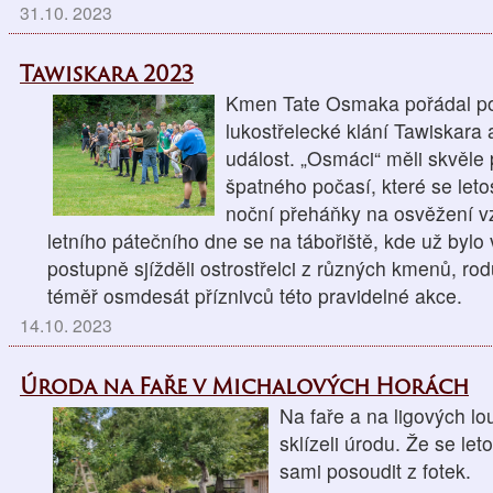
31.10. 2023
Tawiskara 2023
Kmen Tate Osmaka pořádal posl
lukostřelecké klání Tawiskara 
událost. „Osmáci“ měli skvěle 
špatného počasí, které se let
noční přeháňky na osvěžení 
letního pátečního dne se na tábořiště, kde už bylo
postupně sjížděli ostrostřelci z různých kmenů, ro
téměř osmdesát příznivců této pravidelné akce.
14.10. 2023
Úroda na Faře v Michalových Horách
Na faře a na ligových l
sklízeli úrodu. Že se le
sami posoudit z fotek.