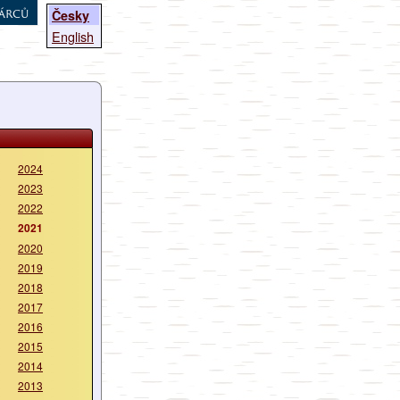
árců
Česky
English
2024
2023
2022
2021
2020
2019
2018
2017
2016
2015
2014
2013