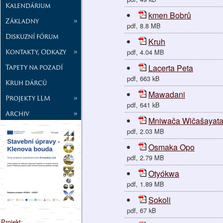
Kalendárium
kmen Bobrů
Základny
»
pdf, 8.8 MB
Diskuzní fórum
Kruh
Kontakty, Odkazy
»
pdf, 4.04 MB
Tapety na pozadí
Lacerta Peta
pdf, 663 kB
Kruh dárců
Mawadani
Projekty LLM
»
pdf, 641 kB
Archiv
»
Mniwača Wičašayata
pdf, 2.03 MB
Osmaka Opo
pdf, 2.79 MB
Otyókwa
pdf, 1.89 MB
Sokoli
pdf, 67 kB
Projekt: