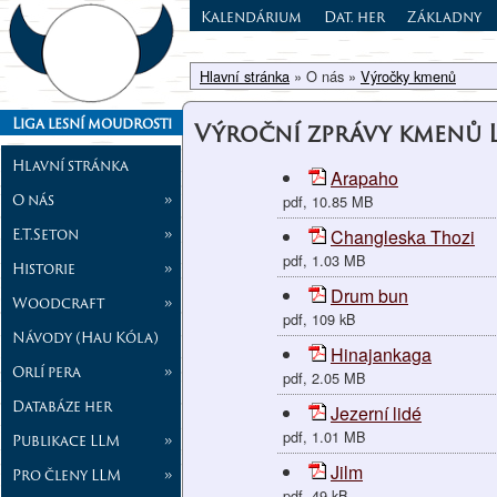
Kalendárium
Dat. her
Základny
Hlavní stránka
» O nás »
Výročky kmenů
Liga lesní moudrosti
Výroční zprávy kmenů 
Hlavní stránka
Arapaho
O nás
»
pdf, 10.85 MB
E.T.Seton
»
Changleska Thozi
pdf, 1.03 MB
Historie
»
Drum bun
Woodcraft
»
pdf, 109 kB
Návody (Hau Kóla)
Hinajankaga
Orlí pera
»
pdf, 2.05 MB
Databáze her
Jezerní lidé
pdf, 1.01 MB
Publikace LLM
»
Jilm
Pro členy LLM
»
pdf, 49 kB