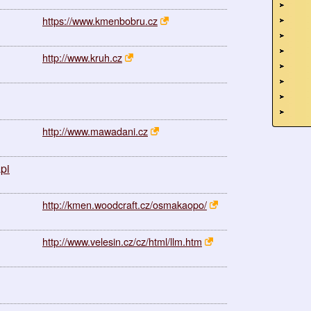
https://www.kmenbobru.cz
http://www.kruh.cz
http://www.mawadani.cz
pi
http://kmen.woodcraft.cz/osmakaopo/
http://www.velesin.cz/cz/html/llm.htm