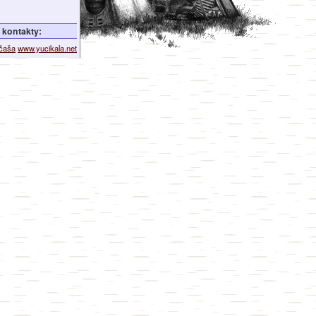
kontakty:
ičaša
www.yucikala.net