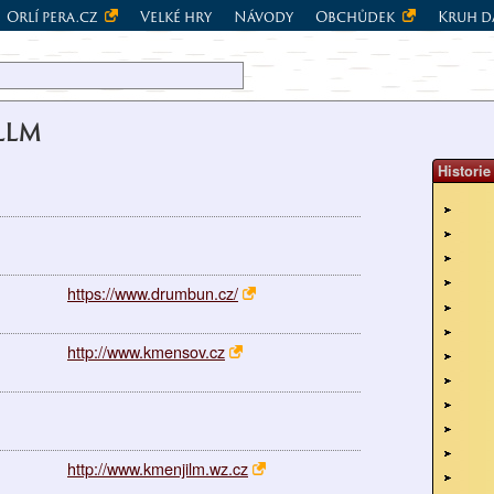
Orlí pera.cz
Velké hry
Návody
Obchůdek
Kruh d
LLM
Historie
https://www.drumbun.cz/
http://www.kmensov.cz
http://www.kmenjilm.wz.cz