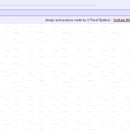
design and produce made by © Pavel Spálený -
Yučikala W