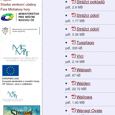
Strážci pokladů
Stavba venkovní učebny
pdf, 2.9 MB
Fara Michalovy hory
Strážci údolí
pdf, 1.77 MB
Strážci údolí
pdf, 3.36 MB
Tussilago
pdf, 335 kB
Vlci
pdf, 2.16 MB
Wabash
pdf, 67 kB
Walden
pdf, 22.72 MB
Wallowa
pdf, 1.93 MB
Wanagi Oyate