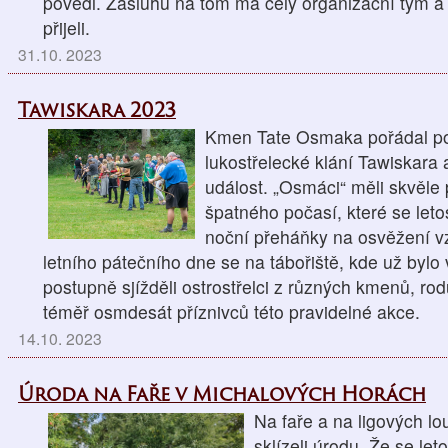
povedl. Zásluhu na tom má celý organizační tým a 
přijeli.
31.10. 2023
Tawiskara 2023
Kmen Tate Osmaka pořádal posl
lukostřelecké klání Tawiskara 
událost. „Osmáci“ měli skvěle 
špatného počasí, které se let
noční přeháňky na osvěžení 
letního pátečního dne se na tábořiště, kde už bylo
postupně sjížděli ostrostřelci z různých kmenů, ro
téměř osmdesát příznivců této pravidelné akce.
14.10. 2023
Úroda na Faře v Michalových Horách
Na faře a na ligových l
sklízeli úrodu. Že se le