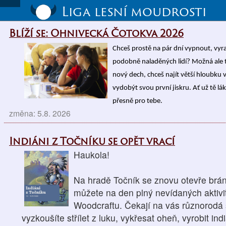
Liga lesní moudrosti
Blíží se: Ohnivecká Čotokva 2026
Chceš prostě na pár dní vypnout, vyrazi
podobně naladěných lidí? Možná ale t
nový dech, chceš najít větší hloubku v
vydobýt svou první jiskru. Ať už tě l
přesně pro tebe.
změna: 5.8. 2026
Indiáni z Točníku se opět vrací
Haukola!
Na hradě Točník se znovu otevře brána
můžete na den plný nevídaných aktivit
Woodcraftu. Čekají na vás různorodá s
vyzkoušíte střílet z luku, vykřesat oheň, vyrobit in