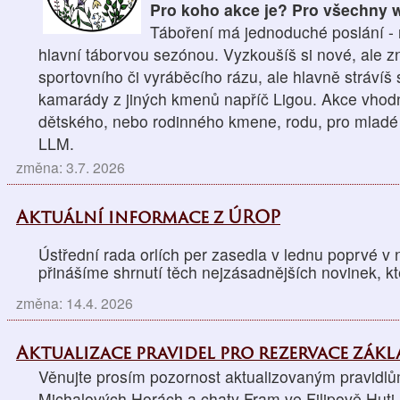
Pro koho akce je? Pro všechny wo
Táboření má jednoduché poslání - n
hlavní táborvou sezónou. Vyzkoušíš si nové, ale z
sportovního či vyráběcího rázu, ale hlavně strávíš
kamarády z jiných kmenů napříč Ligou. Akce vhodná
dětského, nebo rodinného kmene, rodu, pro mladé 
LLM.
změna: 3.7. 2026
Aktuální informace z ÚROP
Ústřední rada orlích per zasedla v lednu poprvé v
přinášíme shrnutí těch nejzásadnějších novinek, kt
změna: 14.4. 2026
Aktualizace pravidel pro rezervace zák
Věnujte prosím pozornost aktualizovaným pravidlů
Michalových Horách a chaty Fram ve Filipově Huti.