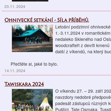
20.11. 2024
Ohnivecké setkání - Síla příběhů.
Letošní podzimní ohnivecké
1.-3.11.2024 v romantickém
nedaleko Skleného nad Osla
woodcrafteři z devíti kmenů a
další z víkendů, na který b
Přečtěte si, jaké to bylo.
14.11. 2024
Tawiskara 2024
O víkendu 27. – 29. září 202
navzdory nedobré předpověd
padesát zástupců různých km
Puštíci, Tate Osmaka, Tuss