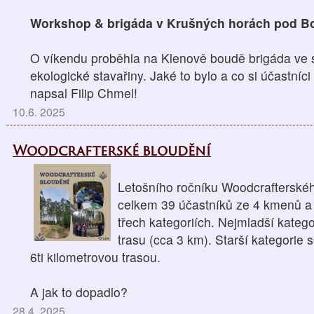
Workshop & brigáda v
Krušných horách pod 
O víkendu proběhla na Klenově boudě brigáda ve
ekologické stavařiny. Jaké to bylo a co si účastníci
napsal Filip Chmel!
10.6. 2025
Woodcrafterské bloudění
Letošního ročníku Woodcrafterskéh
celkem 39 účastníků ze 4 kmenů a 
třech kategoriích. Nejmladší kategor
trasu (cca 3 km). Starší kategorie s
6ti kilometrovou trasou.
A jak to dopadlo?
28.4. 2025