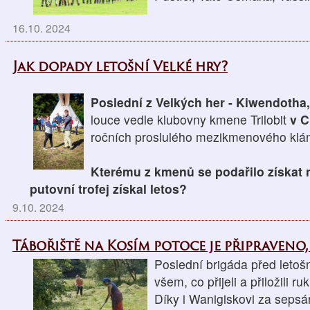
16.10. 2024
Jak dopady letošní Velké hry?
Poslední z Velkých her - Kiwendotha
louce vedle klubovny kmene Trilobit
v C
ročních proslulého mezikmenového klán
Kterému z kmenů se podařilo získat 
putovní trofej získal letos?
9.10. 2024
Tábořiště na Kosím potoce je připraveno,
Poslední brigáda před letoš
všem, co přijeli a přiložili ruk
Díky i Wanigiskovi za sepsá