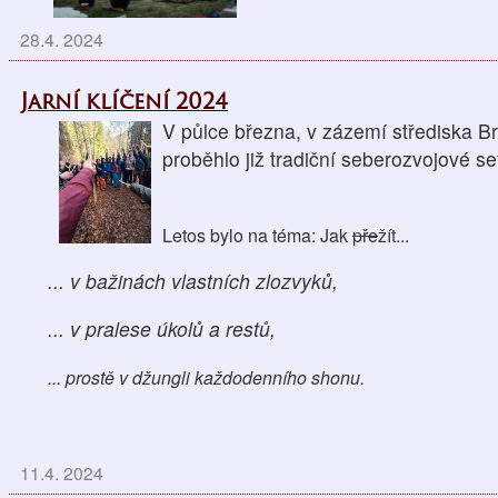
28.4. 2024
Jarní klíčení 2024
V půlce března, v zázemí střediska B
proběhlo již tradiční seberozvojové se
Letos bylo na téma: Jak
pře
žít...
... v bažinách vlastních zlozvyků,
... v pralese úkolů a restů,
...
prostě v džungli každodenního shonu.
11.4. 2024