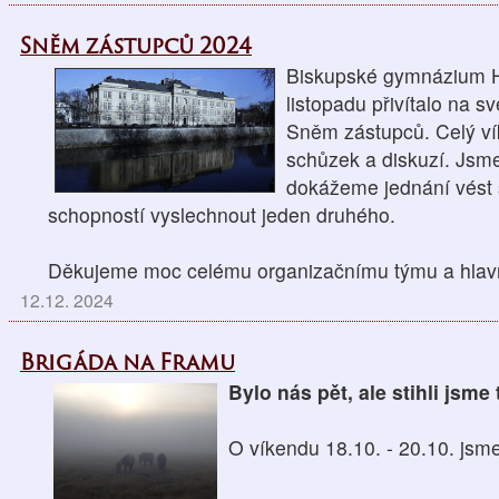
Sněm zástupců 2024
Biskupské gymnázium H
listopadu přivítalo na 
Sněm zástupců. Celý ví
schůzek a diskuzí. Jsm
dokážeme jednání vést
schopností vyslechnout jeden druhého.
Děkujeme moc celému organizačnímu týmu a hlavně 
12.12. 2024
Brigáda na Framu
Bylo nás pět, ale stihli jsm
O víkendu 18.10. - 20.10. jsme