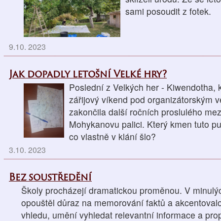
sami posoudit z fotek.
9.10. 2023
Jak dopadly letošní Velké hry?
Poslední z Velkých her - Kiwendotha, 
zářijový víkend pod organizátorským 
zakončila další ročních proslulého me
Mohykanovu palici. Který kmen tuto puto
co vlastně v klání šlo?
3.10. 2023
Bez soustředění
Školy procházejí dramatickou proměnou. V minulýc
opouštěl důraz na memorování faktů a akcentovalo
vhledu, umění vyhledat relevantní informace a propo