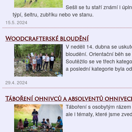
Sešli se tu staří známí i úpl
týpí, šeltru, zubříku nebo ve stanu.
15.5. 2024
Woodcrafterské bloudění
V neděli 14. dubna se uskut
bloudění. Orientační běh se 
Soutěžilo se ve třech kategori
a poslední kategorie byla o
29.4. 2024
Táboření ohnivců a absolventů ohnive
Táboření s osobytým rázem n
ale i tématy, které jsme zve