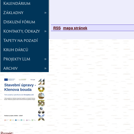
Kalendárium
Základny
»
Diskuzní fórum
RSS
mapa stránek
Kontakty, Odkazy
»
Tapety na pozadí
Kruh dárců
Projekty LLM
»
Archiv
»
Projekt: