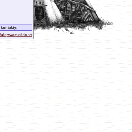
kontakty:
ičaša
www.yucikala.net