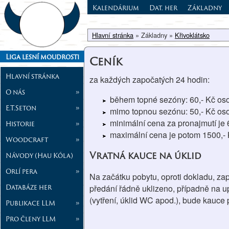
Kalendárium
Dat. her
Základny
Hlavní stránka
» Základny »
Křivoklátsko
Liga lesní moudrosti
Ceník
Hlavní stránka
za každých započatých 24 hodin:
O nás
»
během topné sezóny: 60,- Kč os
E.T.Seton
»
mimo topnou sezónu: 50,- Kč os
minimální cena za pronajmutí je 
Historie
»
maximální cena je potom 1500,-
Woodcraft
»
Vratná kauce na úklid
Návody (Hau Kóla)
Orlí pera
»
Na začátku pobytu, oproti dokladu, za
Databáze her
předání řádně uklizeno, případně na u
(vytření, úklid WC apod.), bude kauce
Publikace LLM
»
Pro členy LLM
»