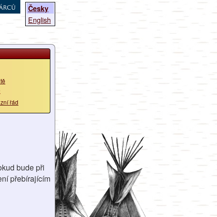
árců
Česky
English
tě
k
zní řád
okud bude při
ní přebírajícím