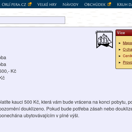
Orlí pera.cz
Velké hry
Návody
Obchůdek
Kruh d
Více
Mapa
O cha
Cení
oba
Provo
oba
600,- Kč
 Kč
platíte kauci 500 Kč, která vám bude vrácena na konci pobytu, p
pozornění douklizeno. Pokud bude potřeba zásah nebo douklize
 ponechána ubytovávajícím v plné výši.