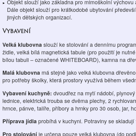
Objekt slouží jako základna pro mimoškolní výchovu a
Dále objekt slouží pro krátkodobé ubytování předevš
jiných dětských organizací.
Vybavení
Velká klubovna
slouží ke stolování a dennímu programu
židle, velká bílá magnetická tabule (pro použití je nutné
bílou tabuli – označené WHITEBOARD), kamna na dře
Malá klubovna
má stejně jako velká klubovna dřevěnou
pro potřeby školky, která prostory využívá během všed
Vybavení kuchyně:
dvoudřez na mytí nádobí, plynový 
lednice, elektrická trouba se dvěma plechy, 2 rychlova
hrnce, pánve, talíře, příbory a hrnky pro 30 osob, jar, 
Příprava jídla
probíhá v kuchyni. Potraviny se skladují 
Pro stolování
je určena pouze velká klubovna (do pod