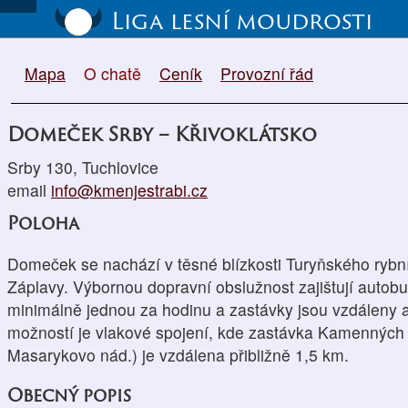
Liga lesní moudrosti
Mapa
O chatě
Ceník
Provozní řád
Domeček Srby – Křivoklátsko
Srby 130, Tuchlovice
email
info@kmenjestrabi.cz
Poloha
Domeček se nachází v těsné blízkosti Turyňského rybník
Záplavy. Výbornou dopravní obslužnost zajištují autob
minimálně jednou za hodinu a zastávky jsou vzdáleny 
možností je vlakové spojení, kde zastávka Kamenných 
Masarykovo nád.) je vzdálena přibližně 1,5 km.
Obecný popis