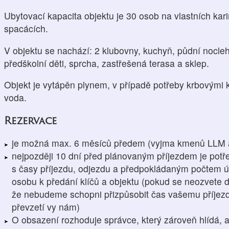
Ubytovací kapacita objektu je 30 osob na vlastních kar
spacácích.
V objektu se nachází: 2 klubovny, kuchyň, půdní nocl
předškolní děti, sprcha, zastřešená terasa a sklep.
Objekt je vytápěn plynem, v případě potřeby krbovými 
voda.
Rezervace
je možná max. 6 měsíců předem (vyjma kmenů LLM a
nejpozději 10 dní před plánovaným příjezdem je pot
s časy příjezdu, odjezdu a předpokládaným počtem ú
osobu k předání klíčů a objektu (pokud se neozvete 
že nebudeme schopni přizpůsobit čas vašemu příjezd
převzetí vy nám)
O obsazení rozhoduje správce, který zároveň hlídá, 