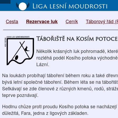
Liga lesní moudrosti
Cesta
Rezervace luk
Ceník
Táborový řád 
Tábořiště na Kosím potoce
Několik krásných luk pohromadě, které 
rozléhá podél Kosího potoka východně
Lázní.
Na loukách probíhají táboření během roku a také dřevní
bývá letní společné táboření. Během léta se na tábořišti
Setkávají se zde členové z různých kmenů, rodů, stráže 
teprve poznávají.
Hodinu chůze proti proudu Kosího potoka se nacházejí 
důležitá, Fara, jedna z ligových základen.