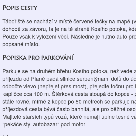
Popis cesty
Tábořiště se nachází v místě červené tečky na mapě (vi
dohodě za závoru, ta je na té straně Kosího potoka, kd
Pouze však k vyložení věcí. Následně je nutno auto př
popsané místo.
Popiska pro parkování
Parkuje se na druhém břehu Kosího potoka, než vede ze
příjezdu od Plané padá silnice serpentýnami dolů do 
odbočte vlevo (nepřejet přes most), přejeďte točnu pro l
kapličce cca 100 m. Štěrková cesta stoupá do kopce - 
stále rovně, mírně z kopce po 50 metrech se parkuje na 
příjezdová cesta bývá často bahnitá, ale pro běžné os
Majitelé starších typů vozů, které nemají úplně těsné 
"pekáče styl autobazar" pod motor.