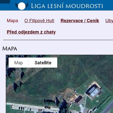
Liga lesní moudrosti
Mapa
O Filipově Huti
Rezervace / Ceník
Uby
Před odjezdem z chaty
Mapa
Map
Satellite