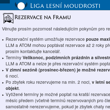
Liga lesní moudrosti
Rezervace na Framu
Věnujte prosím pozornost následujícím pokynům pro r
Rezervační systém umožňuje rezervace
pouze maxi
LLM a ATOM mohou poptávat rezervace až 2 roky př
prosím kontaktujte kancelář.
Termíny
Velikonoc, podzimních prázdnin a silvest
LLM a ATOM a nelze je přes rezervační systém popta
V zimní sezóně (prosinec-březen) je možné rezer
6 nocí.
Po zbytek roku rezervujeme na min. 2 noci,
v letní 
objekt
.
Vytížené termíny je možné poptat na kratší rezervace
měsíc předem (včetně termínů rezervovaných pro člen
samostatně nerezervujeme, pokud je zbytek chaty n