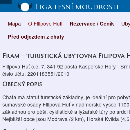
Liga lesní moudrosti
Mapa
O Filipově Huti
Rezervace / Ceník
Uby
Před odjezdem z chaty
Fram – turistická ubytovna Filipova 
Filipova Huť č.e. 7, 341 92 pošta Kašperské Hory - Srní
číslo účtu: 2201183551/2010
Obecný popis
Chata má statut turistické základny, je ideální pro pobyt
šumavské osady Filipova Huť v nadmořské výšce 1100
základnou pro pěší, cyklistické a lyžařské túry po srd
Nejbližší obce jsou Modrava (2 km), Horská Kvilda (4,5