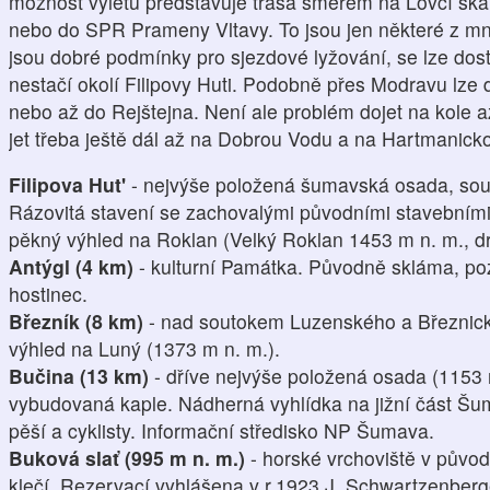
možnost výletu představuje trasa směrem na Lovčí skál
nebo do SPR Prameny Vltavy. To jsou jen některé z mn
jsou dobré podmínky pro sjezdové lyžování, se lze dost
nestačí okolí Filipovy Huti. Podobně přes Modravu lze d
nebo až do Rejštejna. Není ale problém dojet na kole a
jet třeba ještě dál až na Dobrou Vodu a na Hartmanicko
Filipova Hut'
- nejvýše položená šumavská osada, sou
Rázovitá stavení se zachovalými původními stavebními 
pěkný výhled na Roklan (Velký Roklan 1453 m n. m., d
Antýgl (4 km)
- kulturní Památka. Původně skláma, poz
hostinec.
Březník (8 km)
- nad soutokem Luzenského a Březnick
výhled na Luný (1373 m n. m.).
Bučina (13 km)
- dříve nejvýše položená osada (1153
vybudovaná kaple. Nádherná vyhlídka na jižní část Šu
pěší a cyklisty. Informační středisko NP Šumava.
Buková slať (995 m n. m.)
- horské vrchoviště v půvo
klečí. Rezervací vyhlášena v r.1923 J. Schwartzenber