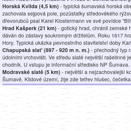
Horská Kvilda (4,5 km)
- typická šumavská horská ob
zachovala sejpová pole, pozůstatky středověkého rýžová
dřevorubců psal Karel Klostermann ve své povídce "Bíl
Hrad Kašperk (21 km)
- gotický hrad, chránil zemské 
dáván do zástavy soukromým držitelům. Roku 1617 hr
Hory. Typická ukázka pevnostního stavitelství doby Karl
Chapupská slat' (897 - 920 m n. m.)
- přechodný typ r
údolními vrchovišti. Ve středu slatě největší rašelinné
chodník. U vstupu je informační středisko NP Šumava.
Modravské slatě (5 km)
- největší a nejzachovalejší k
Šumavě. Klidové území, žije zde tetřev hlušec, čečetka 