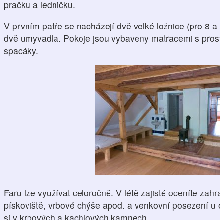
pračku a ledničku.
V prvním patře se nacházejí dvě velké ložnice (pro 8 a
dvě umyvadla. Pokoje jsou vybaveny matracemi s prostě
spacáky.
Faru lze využívat celoročně. V létě zajisté oceníte zahr
pískoviště, vrbové chýše apod. a venkovní posezení u 
si v krbových a kachlových kamnech.