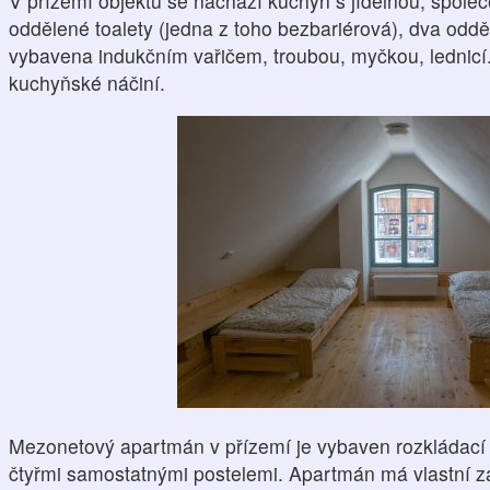
V přízemí objektu se nachází kuchyň s jídelnou, spole
oddělené toalety (jedna z toho bezbariérová), dva odd
vybavena indukčním vařičem, troubou, myčkou, lednicí.
kuchyňské náčiní.
Mezonetový apartmán v přízemí je vybaven rozkládac
čtyřmi samostatnými postelemi. Apartmán má vlastní z