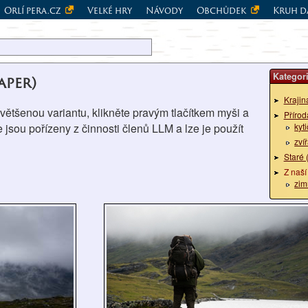
Orlí pera.cz
Velké hry
Návody
Obchůdek
Kruh d
Kategor
aper)
Krajin
zvětšenou variantu, klikněte pravým tlačítkem myši a
Přírod
e jsou pořízeny z činnosti členů LLM a lze je použít
kyt
zví
Staré 
Z naší
zim