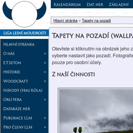
Kalendárium
Dat. her
Základny
Hlavní stránka
»
Tapety na pozadí
Liga lesní moudrosti
Tapety na pozadí (wallp
Hlavní stránka
Otevřete si kliknutím na obrázek jeho 
O nás
»
vyberte nastavit jako pozadí. Fotografi
pouze pro osobní účely.
E.T.Seton
»
Historie
»
Z naší činnosti
Woodcraft
»
Návody (Hau Kóla)
Orlí pera
»
Databáze her
Publikace LLM
»
Pro členy LLM
»