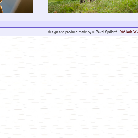
design and produce made by © Pavel Spálený -
Yučikala W