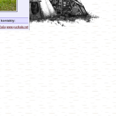
kontakty:
ičaša
www.yucikala.net