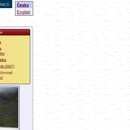
árců
Česky
English
ie
a
a
ičky
řátka
(do 2007)
 činnosti
ní