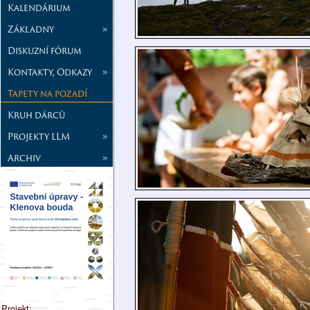
Kalendárium
Základny
»
Diskuzní fórum
Kontakty, Odkazy
»
Tapety na pozadí
Kruh dárců
Projekty LLM
»
Archiv
»
Projekt: