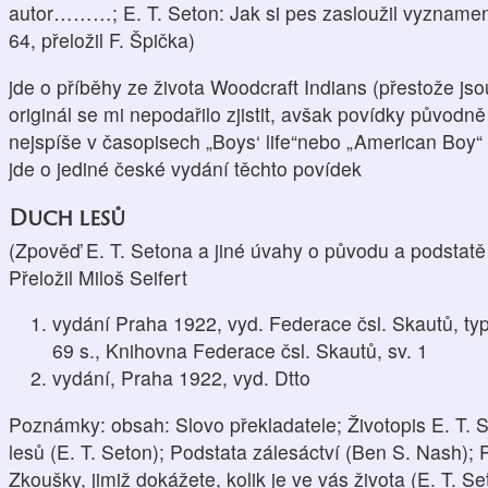
autor………; E. T. Seton: Jak si pes zasloužil vyznamená
64, přeložil F. Špička)
jde o příběhy ze života Woodcraft Indians (přestože js
originál se mi nepodařilo zjistit, avšak povídky původně
nejspíše v časopisech „Boys‘ life“nebo „American Boy“
jde o jediné české vydání těchto povídek
Duch lesů
(Zpověď E. T. Setona a jiné úvahy o původu a podstatě 
Přeložil Miloš Seifert
vydání Praha 1922, vyd. Federace čsl. Skautů, typ
69 s., Knihovna Federace čsl. Skautů, sv. 1
vydání, Praha 1922, vyd. Dtto
Poznámky: obsah: Slovo překladatele; Životopis E. T. S
lesů (E. T. Seton); Podstata zálesáctví (Ben S. Nash); 
Zkoušky, jimiž dokážete, kolik je ve vás života (E. T. Se