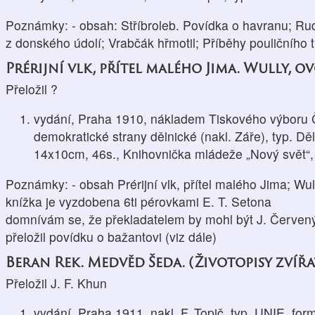
Poznámky: - obsah: Stříbroleb. Povídka o havranu; Ru
z donského údolí; Vrabčák hřmotil; Příběhy pouličního 
Prérijní vlk, přítel malého Jima. Wully, o
Přeložil ?
vydání, Praha 1910, nákladem Tiskového výboru 
demokratické strany dělnické (nakl. Záře), typ. Dě
14x10cm, 46s., Knihovnička mládeže „Nový svět“, r
Poznámky: - obsah Prérijní vlk, přítel malého Jima; Wu
knížka je vyzdobena 6ti pérovkami E. T. Setona
domnívám se, že překladatelem by mohl být J. Červený,
přeložil povídku o bažantovi (viz dále)
Beran Rek. Medvěd Šeda. (Životopisy zvířa
Přeložil J. F. Khun
vydání, Praha 1911, nakl. F. Topič, typ. UNIE, for