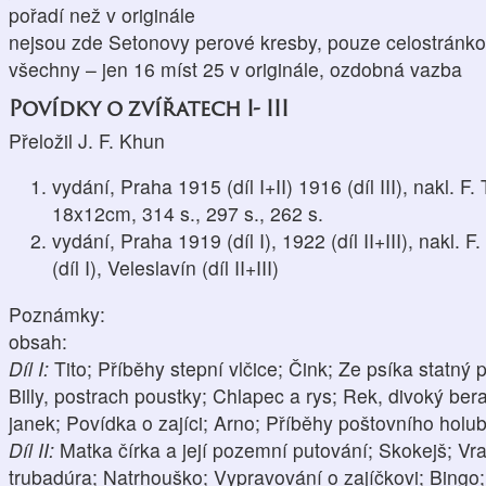
pořadí než v originále
nejsou zde Setonovy perové kresby, pouze celostránkové
všechny – jen 16 míst 25 v originále, ozdobná vazba
Povídky o zvířatech I- III
Přeložil J. F. Khun
vydání, Praha 1915 (díl I+II) 1916 (díl III), nakl. F.
18x12cm, 314 s., 297 s., 262 s.
vydání, Praha 1919 (díl I), 1922 (díl II+III), nakl. 
(díl I), Veleslavín (díl II+III)
Poznámky:
obsah:
Díl I:
Tito; Příběhy stepní vlčice; Čink; Ze psíka statný 
Billy, postrach poustky; Chlapec a rys; Rek, divoký b
janek; Povídka o zajíci; Arno; Příběhy poštovního hol
Díl II:
Matka čírka a její pozemní putování; Skokejš; Vr
trubadúra; Natrhouško; Vypravování o zajíčkovi; Bing