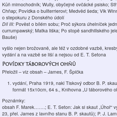
Kůň mimochodník; Wully, obyčejné ovčácké psisko; Stř
Chňap; Povídka o bullterrierovi; Medvěd šeda; Vlk Wi
o stepokuru z Donského údolí
Díl III:
Pověst o bílém sobu; Proč sýkora úhelníček jedno
currumpawský; Matka liška; Po stopě sandhillského jelen
Bauše)
vyšlo nejen brožovaně, ale též v ozdobné vazbě, kresby
vydání a na vazbě se liší a nejsou od E. T. Setona
Povídky táborových ohňů
Přeložil – viz obsah – James, F. Špička
vydání, Praha 1919, nakl Tiskový odbor B. P. skaut
formát 15x10cm, 64 s., Knihovna „U táborového o
Poznámky:
obsah F. Marek…….; E. T. Seton: Jak si skaut „Úhoř“ vy
23, přel. James z lavního stanu B. P. skautů); P. J