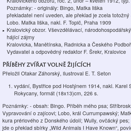
Kralovického obzoru, roč. 2, únor – květen 1912, typ.
Poznámky: - originály: Bingo, Matka liška
překladatel není uveden, ale překlad je zcela totožný
Lobo. Matka liška, nakl. F. Topič, Praha 1909
Kralovický obzor. Vševzdělávací, národohospodářský a
hájící zájmy
Kralovicka, Manětínska, Radnicka a Českého Podbo
Vydavatel a odpovědný redaktor F. Šrekr, Kralovice
Příběhy zvířat volně žijících
Přeložil Otakar Záhorský, ilustroval E. T. Seton
vydání, Bystřice pod Hostýnem 1914, nakl. Karel 
Rokycany, formát (18x13)cm, 226 s.
Poznámky: - obsah: Bingo. Příběh mého psa; Stříbrosk
Vypravování o zajícovi; Lobo, král Currumpawský; Matk
kura prériového z Donského údolí; Wully, ovčácký pes
jde o překlad sbírky „Wild Animals I Have Known“, pov