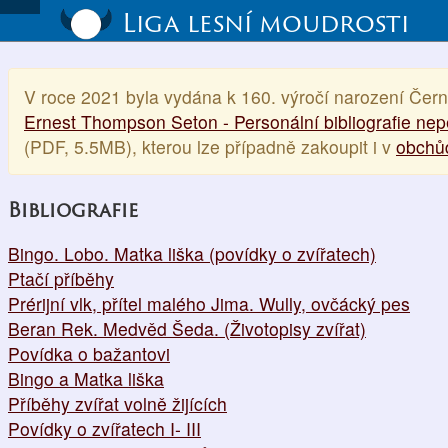
Liga lesní moudrosti
V roce 2021 byla vydána k 160. výročí narození Čern
Ernest Thompson Seton - Personální bibliografie nepe
(PDF, 5.5MB), kterou lze případně zakoupit i v
obchů
Bibliografie
Bingo. Lobo. Matka liška (povídky o zvířatech)
Ptačí příběhy
Prérijní vlk, přítel malého Jima. Wully, ovčácký pes
Beran Rek. Medvěd Šeda. (Životopisy zvířat)
Povídka o bažantovi
Bingo a Matka liška
Příběhy zvířat volně žijících
Povídky o zvířatech I- III