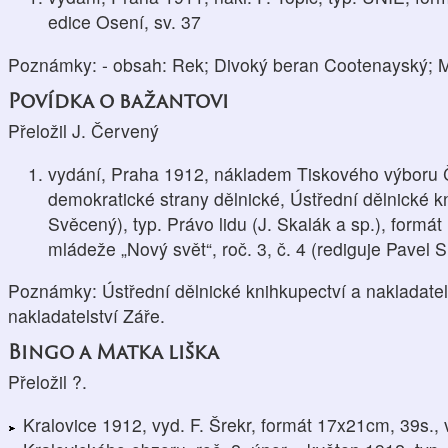
edice Osení, sv. 37
Poznámky: - obsah: Rek; Divoký beran Cootenayský; M
Povídka o bažantovi
Přeložil J. Červený
vydání, Praha 1912, nákladem Tiskového výboru 
demokratické strany dělnické, Ústřední dělnické kn
Svěcený), typ. Právo lidu (J. Skalák a sp.), formá
mládeže „Nový svět“, roč. 3, č. 4 (rediguje Pavel S
Poznámky: Ústřední dělnické knihkupectví a nakladatel
nakladatelství Záře.
Bingo a Matka liška
Přeložil ?.
Kralovice 1912, vyd. F. Šrekr, formát 17x21cm, 39s.,