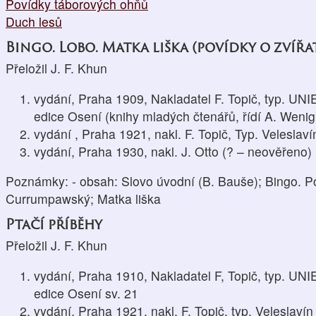
Povídky táborových ohňů
Duch lesů
Bingo. Lobo. Matka liška (povídky o zvířa
Přeložil J. F. Khun
vydání, Praha 1909, Nakladatel F. Topič, typ. UNI
edice Osení (knihy mladých čtenářů, řídí A. Wenig)
vydání , Praha 1921, nakl. F. Topič, Typ. Veleslaví
vydání, Praha 1930, nakl. J. Otto (? – neověřeno)
Poznámky: - obsah: Slovo úvodní (B. Bauše); Bingo. P
Currumpawský; Matka liška
Ptačí příběhy
Přeložil J. F. Khun
vydání, Praha 1910, Nakladatel F, Topič, typ. UNI
edice Osení sv. 21
vydání, Praha 1921, nakl. F. Topič, typ. Veleslavín