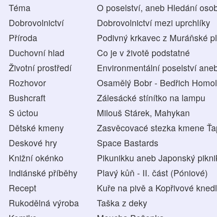
Téma
O poselství, aneb Hledání oso
Dobrovolnictví
Dobrovolnictví mezi uprchlíky
Příroda
Podivný krkavec z Muráňské p
Duchovní hlad
Co je v životě podstatné
Životní prostředí
Environmentální poselství ane
Rozhovor
Osamělý Bobr - Bedřich Homo
Bushcraft
Zálesácké stínítko na lampu
S úctou
Milouš Stárek, Mahykan
Dětské kmeny
Zasvěcovacé stezka kmene Ťa
Deskové hry
Space Bastards
Knižní okénko
Pikunikku aneb Japonský pikni
Indiánské příběhy
Plavý kůň - II. část (Póniové)
Recept
Kuře na pivě a Kopřivové knedl
Rukodělná výroba
Taška z deky