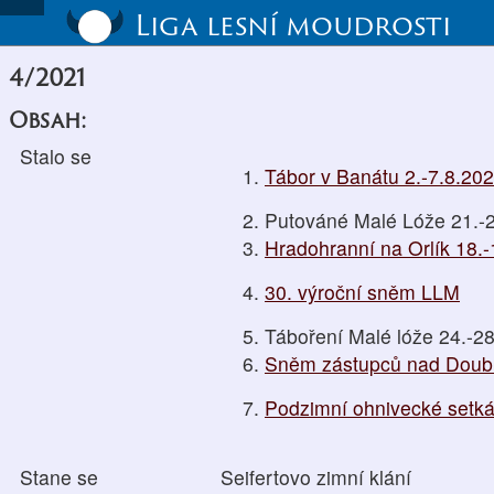
Liga lesní moudrosti
4/2021
Obsah:
Stalo se
Tábor v Banátu 2.-7.8.20
Putováné Malé Lóže 21.-
Hradohranní na Orlík 18.
30. výroční sněm LLM
Táboření Malé lóže 24.-2
Sněm zástupců nad Doubr
Podzimní ohnivecké setká
Stane se
Seifertovo zimní klání