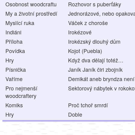
Osobnost woodcraftu
Rozhovor s puberťáky
My a životní prostředí
Jednorázové, nebo opakova
Myslící ruka
Váček z choroše
Indiáni
Irokézové
Příloha
Irokézský dlouhý dům
Povídka
Kojot (Puebla)
Hry
Když dva dělají totéž…
Písnička
Janík Janík čiri zbojník
Vaříme
Demikát aneb bryndza není 
Pro nejmenší
Sektorový nábytek v rokok
woodcraftery
Komiks
Proč tchoř smrdí
Hry
Doble