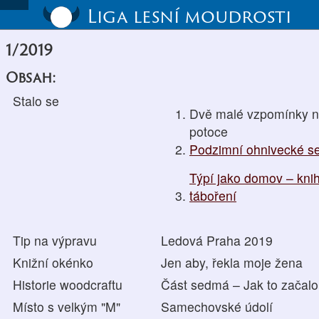
Liga lesní moudrosti
1/2019
Obsah:
Stalo se
Dvě malé vzpomínky n
potoce
Podzimní ohnivecké s
Týpí jako domov – kni
táboření
Tip na výpravu
Ledová Praha 2019
Knižní okénko
Jen aby, řekla moje žena
Historie woodcraftu
Část sedmá – Jak to začalo
Místo s velkým "M"
Samechovské údolí