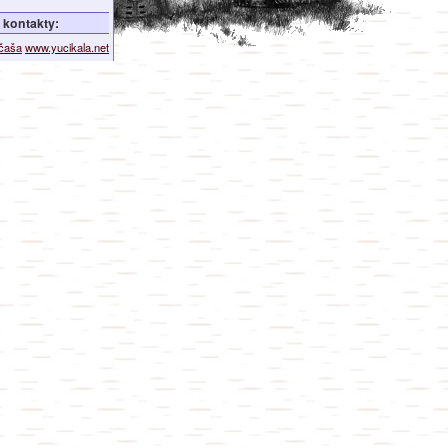
kontakty:
ičaša
www.yucikala.net