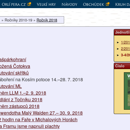
Orlí pera.cz
Velké hry
Návody
Obchůdek
Kruh d
 » Ročníky 2010-19 »
Ročník 2018
Jednotli
1/20
2/20
3-4/2
ašpárkohraní
ožená Čotokva
Číslo
utování skřítků
áboření na Kosím potoce 14.–28. 7. 2018
utování ML
něm LLM 1.–2. 9. 2018
ndiáni z Točníku 2018
něm zástupců 2018
iwendotha Malý Walden 27.– 30. 9. 2018
2 hodin na Faře v Michalových Horách
a Framu jsme napnuli plachty