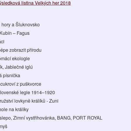
ýsledková listina Velkých her 2018
 hory a Šluknovsko
Kubín – Fagus
ci
lépe zobrazit přírodu
omácí ekologie
k, Jablečné iglú
 písnička
 cukroví z puškvorce
lovenské legie 1914–1920
užství lovkyně králíků - Zuni
hole na králíky
slepo, Zimní vystřihovánka, BANG, PORT ROYAL
 myš