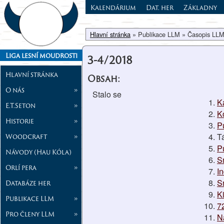
Kalendárium
Dat. her
Základny
Hlavní stránka
» Publikace LLM » Časopis LLM
Liga lesní moudrosti
3-4/2018
Hlavní stránka
Obsah:
O nás
»
Stalo se
K
E.T.Seton
»
K
Historie
»
P
T
Woodcraft
»
P
Návody (Hau Kóla)
S
Orlí pera
»
I
S
Databáze her
K
Publikace LLM
»
7
Pro členy LLM
»
N