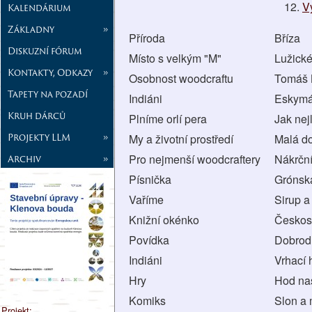
V
Kalendárium
Základny
»
Příroda
Bříza
Diskuzní fórum
Místo s velkým "M"
Lužické
Kontakty, Odkazy
»
Osobnost woodcraftu
Tomáš 
Tapety na pozadí
Indiáni
Eskymá
Kruh dárců
Plníme orlí pera
Jak nej
Projekty LLM
»
My a životní prostředí
Malá d
Pro nejmenší woodcraftery
Nákrční
Archiv
»
Písnička
Grónská
Vaříme
Sirup a
Knižní okénko
Českos
Povídka
Dobrodr
Indiáni
Vrhací 
Hry
Hod na
Komiks
Slon a
Projekt: