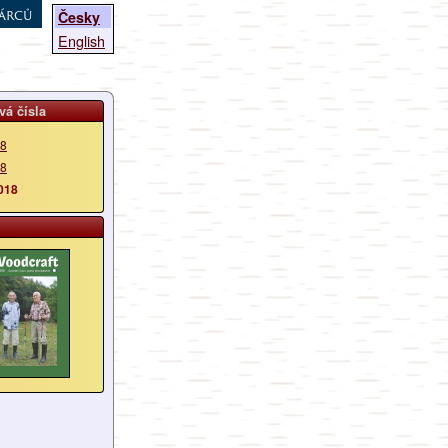
árců
Česky
English
vá čísla
18
18
018