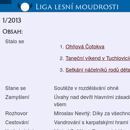
Liga lesní moudrosti
1/2013
Obsah:
Stalo se
Ohňová Čotokva
Taneční víkend v Tuchlovicí
Setkání náčelníků rodů dě
Stane se
Soutěže v rozdělávání ohně
Zamyšlení
Úvahy nad devíti hlavními zásad
všem
Rozhovor
Miroslav Nevrlý: Díky za všechno
Cestování
Vandrování s karpatskými hrami