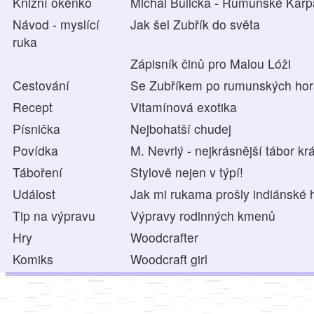
Knižní okénko
Michal Bulička - Rumunské Karp
Návod - myslící
Jak šel Zubřík do světa
ruka
Zápisník činů pro Malou Lóži
Cestování
Se Zubříkem po rumunských ho
Recept
Vitamínová exotika
Písnička
Nejbohatší chudej
Povídka
M. Nevrlý - nejkrásnější tábor kr
Táboření
Stylově nejen v týpí!
Událost
Jak mi rukama prošly indiánské 
Tip na výpravu
Výpravy rodinných kmenů
Hry
Woodcrafter
Komiks
Woodcraft girl