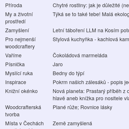
Příroda
Chytré rostliny: jak je důležité (n
My a životní
Týká se to také tebe! Malá ekolo
prostředí
Zamyšlení
Letní táboření LLM na Kosím pot
Pro nejmenší
Stylová kuchyňka - kachlová kam
woodcraftery
Vaříme
Čokoládová marmeláda
Písnička
Jaro
Myslící ruka
Bedny do týpí
Inspirace
Pokrm našich zálesáků - popis j
Knižní okénko
Nová planeta: Prastarý příběh z 
hlavě aneb knížka pro nositele vl
Woodcrafterská
Plané růže; Rovnice lásky
tvorba
Místa v Čechách
Země zamyšlená