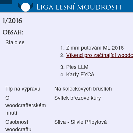
Liga lesní moudrosti
1/2016
Obsah:
Stalo se
Zimní putování ML 2016
Víkend pro začínající woodc
Ples LLM
Karty EYCA
Tip na výpravu
Na kolečkových bruslích
O
Svitek březové kůry
woodcrafterském
hnutí
Osobnost
Silva - Silvie Přibylová
woodcraftu