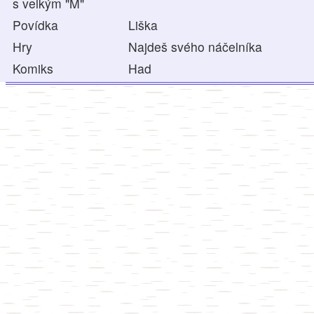
s velkým "M"
Povídka
Liška
Hry
Najdeš svého náčelníka
Komiks
Had