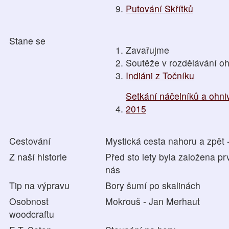
Putování Skřítků
Stane se
Zavařujme
Soutěže v rozdělávání o
Indiáni z Točníku
Setkání náčelníků a ohn
2015
Cestování
Mystická cesta nahoru a zpět
Z naší historie
Před sto lety byla založena p
nás
Tip na výpravu
Bory šumí po skalinách
Osobnost
Mokrouš - Jan Merhaut
woodcraftu