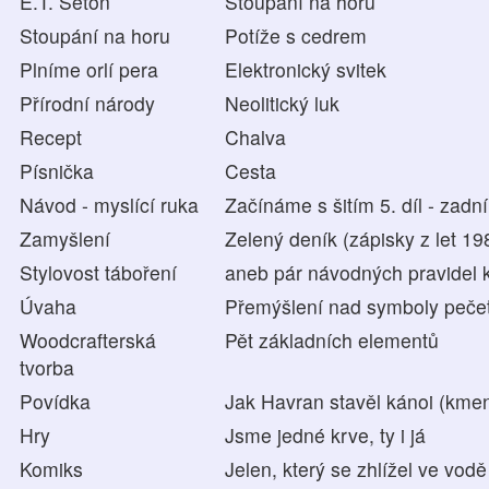
E.T. Seton
Stoupání na horu
Stoupání na horu
Potíže s cedrem
Plníme orlí pera
Elektronický svitek
Přírodní národy
Neolitický luk
Recept
Chalva
Písnička
Cesta
Návod - myslící ruka
Začínáme s šitím 5. díl - zadní
Zamyšlení
Zelený deník (zápisky z let 19
Stylovost táboření
aneb pár návodných pravidel k
Úvaha
Přemýšlení nad symboly pečet
Woodcrafterská
Pět základních elementů
tvorba
Povídka
Jak Havran stavěl kánoi (kme
Hry
Jsme jedné krve, ty i já
Komiks
Jelen, který se zhlížel ve vodě