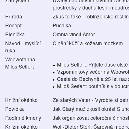
Zamyšlení
Úvahy nad devíti hlavními zásad
prostředky v duchu lesní moudros
Příroda
Zkus to také - robinzonské rostli
Recept
Pučálka
Písnička
Omnia vincit Amor
Návod - myslící
Činění kůží a kožešin mozkem
ruka
Woowotanna -
Miloš Seifert: Přijďte duše čisté
Miloš Seifert
Vzpomínkový večer na Woowo
Cesta do Bechyně a 25 let naz
Miloš Seifert: poutník s vidouc
Knižní okénko
Ze starých Vater - Vyrobte si pet
Povídka
Jak Starý muž zkusil okrást Slun
Rodinné kmeny
Jak organizovat celoroční činnos
Knižní okénko
Wolf-Dieter Storl: Čarovná moc ro