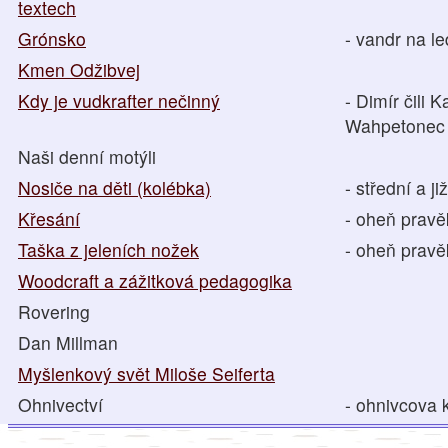
textech
Grónsko
- vandr na le
Kmen Odžibvej
Kdy je vudkrafter nečinný
- Dimír čili 
Wahpetonec
Naši denní motýli
Nosiče na děti (kolébka)
- střední a ji
Křesání
- oheň prav
Taška z jeleních nožek
- oheň prav
Woodcraft a zážitková pedagogika
Rovering
Dan Millman
Myšlenkový svět Miloše Seiferta
Ohnivectví
- ohnivcova 