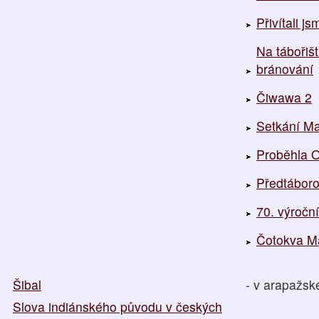
Přivítali j
Na tábořiš
bránování
Čiwawa 2
Setkání Ma
Proběhla 
Předtáboro
70. výroč
Čotokva Ma
Šibal
- v arapažs
Slova indiánského původu v českých