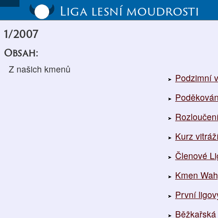
Liga lesní moudrosti
1/2007
Obsah:
Z našich kmenů
Podzimní 
Poděkován
Rozloučen
Kurz vitráž
Členové Li
Kmen Wahp
První ligov
Běžkařská