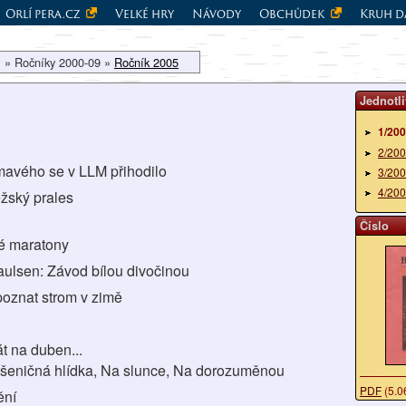
Orlí pera.cz
Velké hry
Návody
Obchůdek
Kruh d
 » Ročníky 2000-09 »
Ročník 2005
Jednotli
1/20
2/20
ímavého se v LLM přihodilo
3/20
4/20
ežský prales
Číslo
ké maratony
aulsen: Závod bílou divočinou
 poznat strom v zimě
át na duben...
šeničná hlídka, Na slunce, Na dorozuměnou
PDF
(5.0
ění