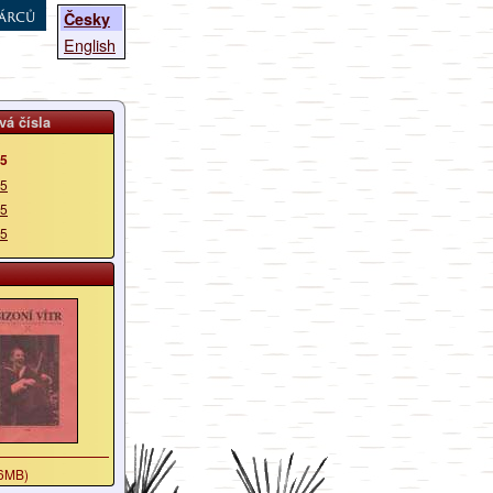
árců
Česky
English
vá čísla
05
05
05
05
6MB)