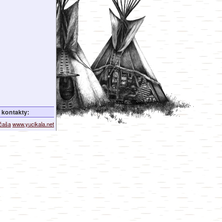
kontakty:
ičaša
www.yucikala.net