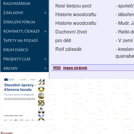
Kalendárium
Nosí šerpou poct
- společ
Základny
»
Historie woodcraftu
- táboře
Diskuzní fórum
Historie woodcraftu
- Mudr. J
Kontakty, Odkazy
»
Duchovní život
- Reiki-
pro děti
- V zemi
Tapety na pozadí
Rolf zálesák
- kresle
Kruh dárců
quanabem
Projekty LLM
»
RSS
mapa stránek
Archiv
»
Projekt: