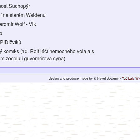
nost Suchopýr
ní na starém Waldenu
aromír Wolf - Vlk
do
 PIDIžvíků
ný komiks (10. Rolf léčí nemocného vola a s
 zocelují guvernérova syna)
design and produce made by © Pavel Spálený -
Yučikala W