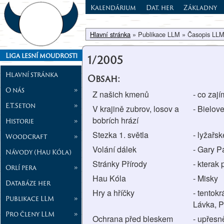
Kalendárium
Dat. her
Základny
Hlavní stránka
» Publikace LLM » Časopis LLM
Liga lesní moudrosti
1/2005
Hlavní stránka
Obsah:
O nás
»
Z našich kmenů
- co zaj
E.T.Seton
»
V krajině zubrov, losov a
- Bielov
bobrích hrází
Historie
»
Stezka 1. světla
- lyžařs
Woodcraft
»
Volání dálek
- Gary P
Návody (Hau Kóla)
Stránky Přírody
- kterak
Orlí pera
»
Hau Kóla
- Misky
Databáze her
Hry a hříčky
- tentokr
Publikace LLM
»
Lávka, P
Pro členy LLM
»
Ochrana před bleskem
- upřesn