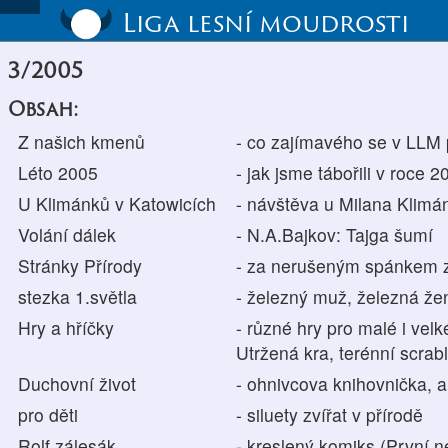
Liga lesní moudrosti
3/2005
Obsah:
Z našich kmenů
- co zajímavého se v LLM 
Léto 2005
- jak jsme tábořili v roce 2
U Klimánků v Katowicích
- návštěva u Milana Klimá
Volání dálek
- N.A.Bajkov: Tajga šumí
Stránky Přírody
- za nerušeným spánkem z
stezka 1.světla
- železný muž, železná že
Hry a hříčky
- různé hry pro malé i velk
Utržená kra, terénní scra
Duchovní život
- ohnivcova knihovnička, 
pro děti
- siluety zvířat v přírodě
Rolf zálesák
- kreslený komiks (První n