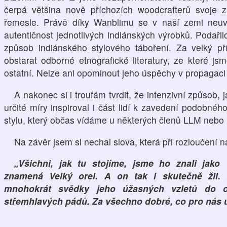
čerpá většina nově příchozích woodcrafterů svoje 
řemesle. Právě díky Wanblimu se v naší zemi neuvěř
autentičnost jednotlivých indiánských výrobků. Podařil
způsob indiánského stylového táboření. Za velký pří
obstarat odborné etnografické literatury, ze které j
ostatní. Nelze ani opominout jeho úspěchy v propagaci
A nakonec si i troufám tvrdit, že intenzivní způsob
určité míry inspiroval i část lidí k zavedení podobného
stylu, který občas vídáme u některých členů LLM nebo
Na závěr jsem si nechal slova, která při rozloučení n
„Všichni, jak tu stojíme, jsme ho znali jako 
znamená Velký orel. A on tak i skutečně žil.
mnohokrát svědky jeho úžasných vzletů do o
střemhlavých pádů. Za všechno dobré, co pro nás 