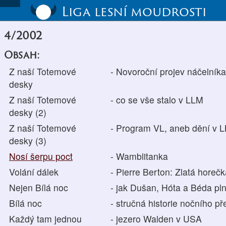
Liga lesní moudrosti
4/2002
Obsah:
Z naší Totemové
- Novoroční projev náčelníka
desky
Z naší Totemové
- co se vše stalo v LLM
desky (2)
Z naší Totemové
- Program VL, aneb dění v 
desky (3)
Nosí šerpu poct
- Wamblitanka
Volání dálek
- Pierre Berton: Zlatá horeč
Nejen Bílá noc
- jak Dušan, Hóta a Béda pln
Bílá noc
- stručná historie nočního p
Každý tam jednou
- jezero Walden v USA