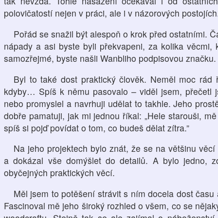
tak nevzdá. Tohle nasazení očekával i od ostatních
polovičatostí nejen v práci, ale i v názorových postojích
Pořád se snažil být alespoň o krok před ostatními. 
nápady a asi byste byli překvapeni, za kolika věcmi,
samozřejmé, byste našli Wanbliho podpisovou značku.
Byl to také dost praktický člověk. Neměl moc rád ř
kdyby… Spíš k němu pasovalo – viděl jsem, přečetl 
nebo promyslel a navrhuji udělat to takhle. Jeho pros
dobře pamatuji, jak mi jednou říkal: „Hele starouši, mě
spíš si pojď povídat o tom, co budeš dělat zítra.”
Na jeho projektech bylo znát, že se na většinu věc
a dokázal vše domýšlet do detailů. A bylo jedno, zd
obyčejných praktických věcí.
Měl jsem to potěšení strávit s ním docela dost času
Fascinoval mě jeho široký rozhled o všem, co se něja
woodcraftu. Stejně tak se ale zajímal o náboženství a 