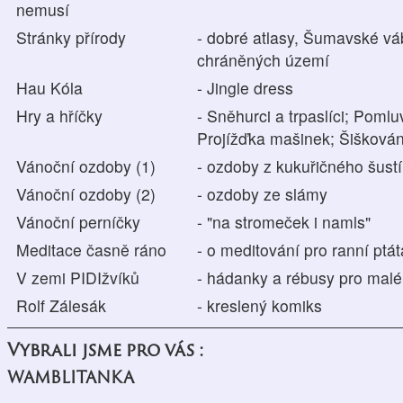
nemusí
Stránky přírody
- dobré atlasy, Šumavské váb
chráněných území
Hau Kóla
- Jingle dress
Hry a hříčky
- Sněhurci a trpaslíci; Pomlu
Projížďka mašinek; Šiškován
Vánoční ozdoby (1)
- ozdoby z kukuřičného šustí
Vánoční ozdoby (2)
- ozdoby ze slámy
Vánoční perníčky
- "na stromeček i namls"
Meditace časně ráno
- o meditování pro ranní ptá
V zemi PIDIžvíků
- hádanky a rébusy pro malé 
Rolf Zálesák
- kreslený komiks
Vybrali jsme pro vás :
WAMBLITANKA