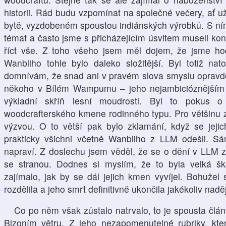
historii. Rád budu vzpomínat na společné večery, ať už
bytě, vyzdobeném spoustou indiánských výrobků. S ní
témat a často jsme s přicházejícím úsvitem museli kons
říct vše. Z toho všeho jsem měl dojem, že jsme hod
Wanbliho tohle bylo daleko složitější. Byl totiž nato
domnívám, že snad ani v pravém slova smyslu opravd
někoho v Bílém Wampumu – jeho nejambicióznějším p
výkladní skříň lesní moudrosti. Byl to pokus o 
woodcrafterského kmene rodinného typu. Pro většinu z
výzvou. O to větší pak bylo zklamání, když se jej
prakticky všichni včetně Wanbliho z LLM odešli. Sá
napraví. Z doslechu jsem věděl, že se o dění v LLM z
se stranou. Dodnes si myslím, že to byla velká
zajímalo, jak by se dál jejich kmen vyvíjel. Bohužel
rozdělila a jeho smrt definitivně ukončila jakékoliv nadě
Co po něm však zůstalo natrvalo, to je spousta člá
Bizoním větru. Z jeho nezapomenutelné rubriky, k