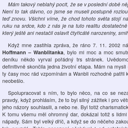
Mám takový neblahý pocit, že se v poslední době něj
Není to tak dávno, co jsme se museli postupně rozlou
teď znovu. Všichni víme, že chod tohoto světa stojí n
ruku na srdce, kdo z nás je na tuto realitu dostatečně 
který ještě ani nestačil oslavit čtyřicáté narozeniny, sm
Když mne zastihla zpráva, že ráno 7. 11. 2002 n
Hoffmann – Wanblitanka
, bylo mi moc a moc smutn
deníku někdo vyrval pořádný trs stránek. Uvědom
definitivně skončila jedna životní etapa. Mám na mys
ty časy moc rád vzpomínám a Wanbli rozhodně patřil k
neobešlo.
Spolupracovat s ním, to bylo něco, na co se nez
pravdy, když prohlásím, že to byl silný zážitek i pro vě
jeho názory souhlasili, a nebo ne. Byl totiž charismati
K tomu všemu měl ohromný dar, dokázal totiž s lidmi 
nápady. Sám byl velký dříč, a když se do něčeho zakousl,