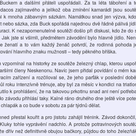
Buckem a dalšími přáteli uspořádali. Za ta léta táboření a 
ledacos zajímavého a jelikož oba zmínění kamarádi jsou soutě
mi k mnoha zábavným sázkám. Namátkou snad jen výzva, kdo 
t nebo sázka, zda Buck spořádá najednou dvě řádně pálivá jíd
raci. K nezapomenutelné soutěži došlo při diskusi, kdo že do s
. Jak jste si všimli, předmětem závodění bylo hlavně jídlo. Nen
e ženatí a to vám každý ženáč potvrdí, že rodinná pohoda j
tování hlavního znaku mužnosti – tedy pěkného bříška.
 vzpomínal na historky ze soutěže železný chlap, kterou uspo
taršími členy Neskenonu. Navíc jsem přidal povídání o mém ka
vacím zařízení a rozčiloval se, že jeho parťák v poslední dob
l roku intenzívně trénuje, aby byl za měsíc v kondici na triatlo
tilo k prohlášení, že na takovou prkotinu snad ani není potřeba
o závodu přihlásí taky. Kalné ráno druhého dne ještě více pot
 chlapák a co bude v sobotu za pár týdnů dělat.
d přestal kouřit a pro jistotu zahájil trénink. Závod dokončil,
 Kluky tohle vyprávění nadchlo. A protože potravinových soutěž
že dřív než definitivně obujou bačkory, půjdou do toho železňák