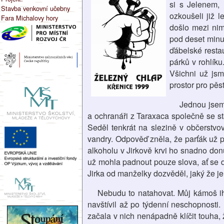
si s Jelenem, 
Stavba venkovní učebny
ozkoušeli již 
Fara Michalovy hory
došlo mezi ni
pod deset minu
ďábelské restau
párků v rohlíku
Všichni už jsm
prostor pro pěs
Jednou jsem
a ochranáři z Taraxaca společně se s
Seděl tenkrát na slezině v občerstvo
vandry. Odpověď zněla, že parťák už pů
alkoholu v Jirkově krvi ho snadno donu
už mohla padnout pouze slova, ať se d
Jirka od manželky dozvěděl, jaký že je
Nebudu to natahovat. Můj kámoš ihne
navštívil až po týdenní neschopnosti.
začala v nich nenápadně klíčit touha, 