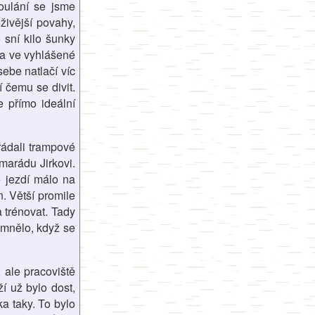
toulání se jsme
živější povahy,
sní kilo šunky
la ve vyhlášené
ebe natlačí víc
í čemu se divit.
e přímo ideální
řádali trampové
marádu Jirkovi.
ě jezdí málo na
n. Větší promile
 trénovat. Tady
emnělo, když se
 ale pracoviště
í už bylo dost,
a taky. To bylo