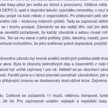
ást trasy přeci jen vedla po silnici s provozem). Většina měla 
ě DEPO 3, opět k doplnění tekutin (zpočátku minerálky, v noci t
asu projel na kole někdo z organizátorů. Po překonání pěti ok
leného cíle – klubovny místních rybářů. Tady se zapisoval defini
se i trochu prospat. Závodníci se ale raději dřív, než jim defi
 se osvědčil požadavek, že každý závodník s sebou musel mít
o. Ten se mu staral o jeho potřeby (jídlo, tekutiny, masáž, pom
rňoval rozhodčího, že jeho svěřenec právě doplavává, projíždí č
hodinového závodu byl kromě andělů strážných potřeba ještě dva
ar akce. Byla to obsluha jednotlivých dep a časoměřiči z naší
od byl určitě zajímavý i pro ně. Někteří se po skončení závod
ovali. Fandili jsme a v rámci pravidel pomáhali závodníkům, jak
 s přibývající únavou se dostavovaly dost vážné krize. Zejména 
u. Celkově se zúčastnilo 11 mužů, většinou trampové, turis
k 28 let. Pro zajímavost uvádím nejlepší a nejslabší časy 