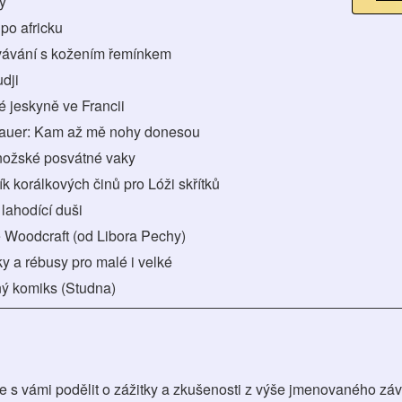
ky
 po africku
vávání s kožením řemínkem
udji
é jeskyně ve Francii
 Bauer: Kam až mě nohy donesou
nožské posvátné vaky
ík korálkových činů pro Lóži skřítků
 lahodící duši
e Woodcraft (od Libora Pechy)
y a rébusy pro malé i velké
ný komiks (Studna)
e s vámi podělit o zážitky a zkušenosti z výše jmenovaného záv