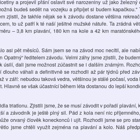
icetiny a projevil přání oslavit své narozeniny už jako železný 
 možná budeš sedět na vozejku a připíjet si budem kapačkou." 
em zjistil, že takhle nějak se k závodu dostane většina rekreač
m, to už patří k té naší ješitné mužské nátuře. Ta zrádná vět
ozměru – 3,8 km plavání, 180 km na kole a 42 km maratónskéh
lo asi pět měsíců. Sám jsem se na závod moc necítil, ale nab
an Opatrný“ ředitelem závodu. Velmi záhy jsme zjistili, že budem
ik úsilí, dali jsme možnost zúčastnit se i dalším známým. Rozho
teří dlouho váhali a definitivně se rozhodli až pár týdnů před 
ž v září: nebudou taková vedra, většinou je stálé počasí, voda 
ět. Hlavně se však účastnící během léta dostanou do lepší kondi
dla triatlonu. Zjistili jsme, že se musí závodit v pořadí plavání, 
jší a závodník je ještě plný sil. Pád z kola není nic příjemného
ůže orvaný člověk koneckonců i ujít. Rozhodli jsme se pro star
větlo jsme chtěli využít zejména na plavání a kolo. Náš předp