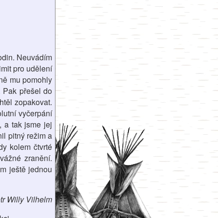
hodin. Neuvádím
imit pro udělení
odně mu pomohly
. Pak přešel do
htěl zopakovat.
lutní vyčerpání
 a tak jsme jej
il pitný režim a
dy kolem čtvrté
 vážné zranění.
em ještě jednou
tr Willy Vilhelm