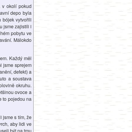
a v okolí pokud
avní depo byla
bójek vytvořili
jsme zajistili i
ouhém pobytu ve
lavání. Málokdo
chem. Každý měl
mi jsme sprejem
anění, defekt) a
auto a soustava
olovině okruhu.
ětšinou ovoce a
e to pojedou na
 jsme s tím, že
rch, aby lidi ve
seli být na tmu