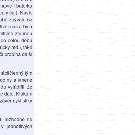
navíc i baterku
eplý čaj). Navíc
ruhů zbývalo už
tivní čas a byla
nitivně ztuhnou
 po celou dobu
ůcky atd.), také
i probíhá další
náctičlenný tým
 rodiny a kmene
u vyjádřili, že
 se dalo. Klukům
závěr cyklistiky
ti, rozhodně ne
v jednotlivých