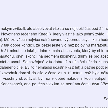
ěkým zvítězit, ale absolvovat vše za co nejlepší čas pod 24 
 Novotného řečeného Knedlík, který vlastně jako jediný zvládl l
n). Měl ze všech nejvíce natrénováno, výbornou psychiku a h
 tak dobré kondici, že běžel ještě víc než polovinu maratónu
 h 31 minut. Je také jedním z mála absolventů, který by si to c
maratónu, první skončil na sedmém kilometru, druhý se pro abso
lnici a usnul. Samozřejmě v tu dobu už s ním šel někdo z nás,
áleného cíle. Byl to nejmladší účastník (22 let) a patrně podcen
 závodník dorazil do cíle v čase 21 h 10 minut, což bylo něk
n všechny obvolával, byli už v dobré náladě, nikdo neutrpěl
n. Koneckonců, ono po těch 225 km se není ani čemu divit. Vš
Pe