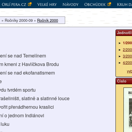
Orlí pera.cz
Velké hry
Návody
Obchůdek
Kruh d
 » Ročníky 2000-09 »
Ročník 2000
Jednotli
1/20
2/20
lení se nad Temelínem
3/20
4/20
ém kmeni z Havlíčkova Brodu
vy
lení se nad ekofanatismem
e
Číslo
vdu tvrdém sportu
 rašeliništi, slatině a slatinné louce
tvořit přenádhernou kraslici
ní o jednom Indiánovi
 luku