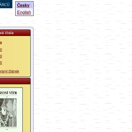
árců
Česky
English
vá čísla
00
00
00
00
braný článek