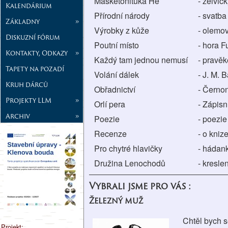
Mašketonituka He
- želvič
Kalendárium
Přírodní národy
- svatba
Základny
»
Výrobky z kůže
- olemo
Diskuzní fórum
Poutní místo
- hora F
Kontakty, Odkazy
»
Každý tam jednou nemusí
- pravěk
Tapety na pozadí
Volání dálek
- J. M.
Kruh dárců
Obřadnictví
- Černo
Projekty LLM
»
Orlí pera
- Zápisn
Archiv
»
Poezie
- poezie
Recenze
- o kniz
Pro chytré hlavičky
- hádank
Družina Lenochodů
- kresle
Vybrali jsme pro vás :
Železný muž
Chtěl bych s
Projekt: