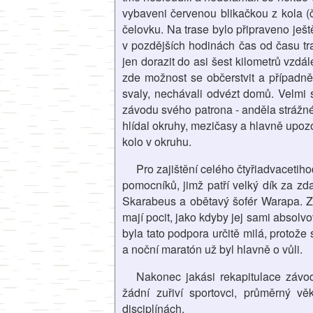
vybaveni červenou blikačkou z kola (č
čelovku. Na trase bylo připraveno ješt
v pozdějších hodinách čas od času tr
jen dorazit do asi šest kilometrů vzdá
zde možnost se občerstvit a případně 
svaly, nechávali odvézt domů. Velmi
závodu svého patrona - anděla strážnéh
hlídal okruhy, mezičasy a hlavně upozo
kolo v okruhu.
Pro zajištění celého čtyřiadvaceti
pomocníků, jimž patří velký dík za zd
Skarabeus a obětavý šofér Warapa. Záv
mají pocit, jako kdyby jej sami absolv
byla tato podpora určitě milá, protože
a noční maratón už byl hlavně o vůli.
Nakonec jakási rekapitulace závod
žádní zuřiví sportovci, průměrný vě
disciplínách.