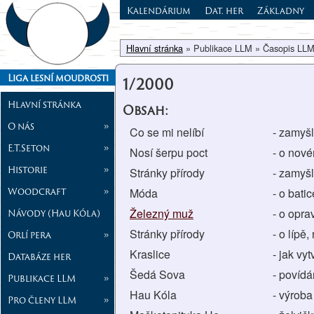
Kalendárium
Dat. her
Základny
Hlavní stránka
» Publikace LLM » Časopis LLM
Liga lesní moudrosti
1/2000
Hlavní stránka
Obsah:
O nás
»
Co se mi nelíbí
- zamyš
E.T.Seton
»
Nosí šerpu poct
- o nov
Historie
»
Stránky přírody
- zamyš
Woodcraft
»
Móda
- o batic
Železný muž
- o opra
Návody (Hau Kóla)
Stránky přírody
- o lípě,
Orlí pera
»
Kraslice
- jak vy
Databáze her
Šedá Sova
- povídá
Publikace LLM
»
Hau Kóla
- výroba
Pro členy LLM
»