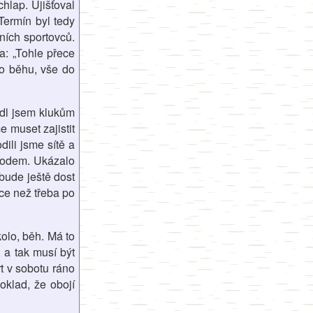
chlap. Ujišťoval
Termín byl tedy
ních sportovců.
a: „Tohle přece
o běhu, vše do
ídl jsem klukům
e muset zajistit
dili jsme sítě a
závodem. Ukázalo
bude ještě dost
ce než třeba po
kolo, běh. Má to
, a tak musí být
t v sobotu ráno
oklad, že obojí