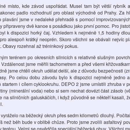
dné místo, kde závod uspořádat. Musel tam být větší rybník 
akonec padlo rozhodnutí pro oblast východně od Prahy. Za hl
ro plavání jsme v nedaleké přehradě s pomocí improvizovaných 
 připraveny dvě kanoe s posádkou jako první pomoc. Pro jistotu 
byl k dispozici horký čaj. Vzhledem k nejméně 1,5 hodiny dl
pro alespoň krátký neoprén. Skoro všichni se obávali nejvíc p
. Obavy rozehnal až tréninkový pokus.
ěným terénem po okresních silnicích s relativně slušným povr
ruh. Vzdálenost jsme měřili tachometrem a před všemi křižovatka
dně jsme chtěli okruh udělat delší, ale z důvodu bezpečnosti (zr
trasy. Po celou dobu závodu bylo k dispozici nejméně jedno 
 startem i cílem cyklookruhu. DEPO 2 jsme umístili zhruba v p
tiny (minerální voda) nebo si sem nechat dovézt část zásob (v
 na silničních galuskáčích, i když původně se někteří kasali, ž
l.
vyráželo na běžecký okruh přes sedm kilometrů dlouhý. Počítali
š než běh bude v oblibě chůze. Proto jsme zvolili asfaltový pov
v terénu. Velmi se osvědčila speciální běžecká obuv. Všichni mu