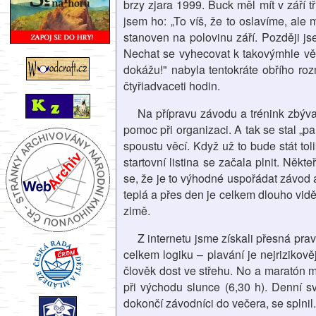
brzy zjara 1999. Buck měl mít v září tř
jsem ho: „To víš, že to oslavíme, ale
stanoven na polovinu září. Později js
Nechat se vyhecovat k takovýmhle věce
dokážu!" nabyla tentokráte obřího r
čtyřiadvaceti hodin.
Na přípravu závodu a trénink zbýva
pomoc při organizaci. A tak se stal „p
spoustu věcí. Když už to bude stát tol
startovní listina se začala plnit. Něk
se, že je to výhodné uspořádat závod a
teplá a přes den je celkem dlouho vid
zimě.
Z internetu jsme získali přesná pravi
celkem logiku – plavání je nejrizikově
člověk dost ve střehu. No a maratón m
při východu slunce (6,30 h). Denní s
dokončí závodníci do večera, se splnil.