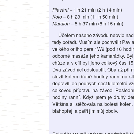
Plavání
– 1 h 21 min (2 h 14 min)
Kolo
– 8 h 23 min (11 h 50 min)
Maratón
– 5 h 37 min (8 h 15 min)
Účelem našeho závodu nebylo nad n
tedy pořadí. Musím ale pochválit Pavla
velkého orlího pera 1W9 (pod 16 hodi
odborné masáže jeho kamarádky. Byl v
chůze a v cíli byl jeho celkový čas 15
Dva závodníci odstoupili. Oba až při 
složil kolem druhé hodiny ranní na si
dopravili do pouhých šest kilometrů vzd
celkovou přípravu na závod. Poslední
hodiny ranní. Když jsem je druhý de
Většina si stěžovala na bolesti kole
blahopřeji a patří jim můj obdiv.