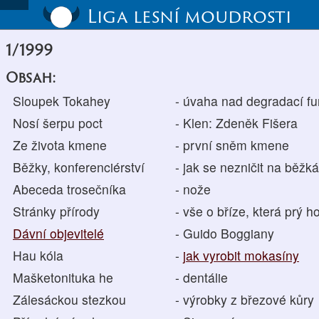
Liga lesní moudrosti
1/1999
Obsah:
Sloupek Tokahey
- úvaha nad degradací fu
Nosí šerpu poct
- Klen: Zdeněk Fišera
Ze života kmene
- první sněm kmene
Běžky, konferenciérství
- jak se nezničit na běžk
Abeceda trosečníka
- nože
Stránky přírody
- vše o bříze, která prý h
Dávní objevitelé
- Guido Boggiany
Hau kóla
-
jak vyrobit mokasíny
Mašketonituka he
- dentálie
Zálesáckou stezkou
- výrobky z březové kůry