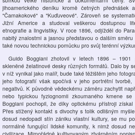
sbírkou velké historické a dokumentární ceny. S
jihoamerického deníku kromě četných přednášek a
"Čamakokové" a "Kuďuveové". Zároveň se systematic
Jižní Americe a studoval veškerou dostupnou lite-
etnografie a lingvistiky. V roce 1896, odjížděl do Pa
nabitý znalostmi a jasnou představou o dalším směru
také novou technickou pomůcku pro svůj terénní výzkum
Guido Boggiani zhotovil v letech 1896 – 1901
skleněné želatinové desky různých formátů. Dalo by se
v níž vynikal jako malíř, bude také těžištěm jeho fotogr
jeho fotografií však spočívá v jeho portrétní tvorbě, 
negativů. K původně vědeckému záměru zachytit napří
nebo typickou fyziognomii zkoumaného kmene se z
Boggiani pochopil, že díky optickému přístroji získa
Přes stížený kontakt s divochy s tolik odlišným myš
dosud nedopadl stín zániku vlastní kultury, se mu pod
normálně fungující lidské komunity, k nimž dosud nep
civilizace. Mimořádně kultivovaným ztvárněním popis