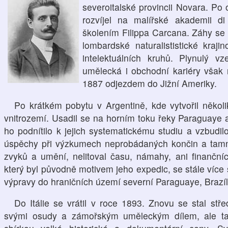
severoitalské provincii Novara. Po 
rozvíjel na malířské akademii d
školením Filippa Carcana. Záhy se p
lombardské naturalististické kraj
intelektuálních kruhů. Plynulý v
umělecká i obchodní kariéry však 
1887 odjezdem do Jižní Ameriky.
Po krátkém pobytu v Argentině, kde vytvořil několi
vnitrozemí. Usadil se na horním toku řeky Paraguaye 
ho podnítilo k jejich systematickému studiu a vzbud
úspěchy při výzkumech neprobádaných končin a tamně
zvyků a umění, nelitoval času, námahy, ani finanční
který byl původně motivem jeho expedic, se stále více
výpravy do hraničních území severní Paraguaye, Brazíli
Do Itálie se vrátil v roce 1893. Znovu se stal s
svými osudy a zámořským uměleckým dílem, ale ta