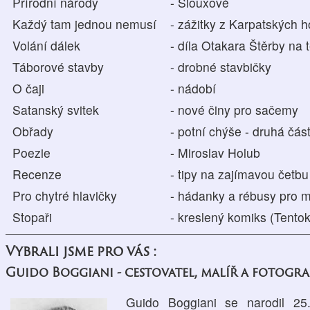
Přírodní národy
- Siouxové
Každý tam jednou nemusí
- zážitky z Karpatských h
Volání dálek
- díla Otakara Štěrby na
Táborové stavby
- drobné stavbičky
O čaji
- nádobí
Satanský svitek
- nové činy pro sačemy
Obřady
- potní chýše - druhá čás
Poezie
- Miroslav Holub
Recenze
- tipy na zajímavou četb
Pro chytré hlavičky
- hádanky a rébusy pro m
Stopaři
- kreslený komiks (Tento
Vybrali jsme pro vás :
Guido Boggiani - cestovatel, malíř a fotogra
Guido Boggiani se narodil 2