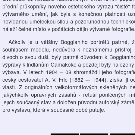
přední průkopníky nového estetického výrazu "čisté" f
výtvarného umění, jak byla s konečnou platností u
nevídanou uměleckou silou a pozoruhodnou technickou b
náleží čelné místo v počátcích dějin výtvarné fotografie
Ačkoliv je u většiny Boggianiho portrétů patrné,
souhlasem modelu, nedůvěra k neznámému přístroji 
divoch o svou duši, byly patrně důvodem k Boggianiho
výpravy k indiánům Čamakoko a později byly nalezeny 
výbava. V letech 1904 – 08 shromáždil jeho fotografi
český cestovatel A. V. Frič (1882 –- 1944), získal ji 
vlasti. Z originálních velkoformátových skleněných n
jakýchkoliv opravných zásahů - retuší poničených mí
jejich současný stav a doložen původní autorský záměr)
pro výstavu, která v současné době putuje.