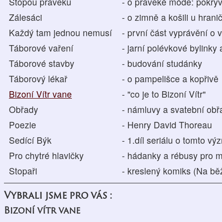
Stopou pravěku
- o pravěké módě: pokry
Zálesáci
- o zimně a košili u hrani
Každý tam jednou nemusí
- první část vyprávění o 
Táborové vaření
- jarní polévkové bylinky 
Táborové stavby
- budování studánky
Táborový lékař
- o pampelišce a kopřivě
Bizoní Vítr vane
- "co je to Bizoní Vítr"
Obřady
- námluvy a svatební obř
Poezie
- Henry David Thoreau
Sedící Býk
- 1.díl seriálu o tomto 
Pro chytré hlavičky
- hádanky a rébusy pro m
Stopaři
- kreslený komiks (Na bě
Vybrali jsme pro vás :
Bizoní vítr vane