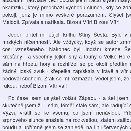
okamžiku, který předchází východu slunce, kdy se zdá
pokoji, jenž je mimo veškeré porozumění. Slyšel j
Melodii. Zpívala a naříkala. Bizoní Vítr! Bizoní Vítr!
Jeden přítel mi půjčil knihu Stíny Šesta. Bylo 
mrzkých ničemností. Ale vždycky, když se autor zmín
cosi vznešeného. Nakonec byli Indiáni kmene Še
křesťany - a všechny jejich sny a touhy o Velké Hoře 
sám na hřbetu hory a rozhlížel se po okolí předtím n
žádný lidský zvuk - křepelka zapískala v trávě a vítr 
bědoval sbohem. Zrak se mi rozmazal. Věděl jsem, že 
rukou, neboť Bizoní Vítr vál!
Po čase jsem uslyšel volání Západu - a šel jsem. T
skutečně jsem žil - sám, téměř stále sám, ale radující 
Výzvu vrátit se ke všemu, co jsem nenáviděl. Při
srpnového slunce snášela na rozkvetlou, zlatem zalit
boudu a upřímně jsem se zahleděl na linii červených v