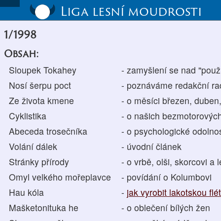
Liga lesní moudrosti
1/1998
Obsah:
Sloupek Tokahey
- zamyšlení se nad "použ
Nosí šerpu poct
- poznáváme redakční ra
Ze života kmene
- o měsíci březen, duben
Cyklistika
- o našich bezmotorovýc
Abeceda trosečníka
- o psychologické odolnos
Volání dálek
- úvodní článek
Stránky přírody
- o vrbě, olši, skorcovi a 
Omyl velkého mořeplavce
- povídání o Kolumbovi
Hau kóla
-
jak vyrobit lakotskou flé
Mašketonituka he
- o oblečení bílých žen