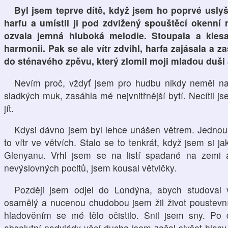
Byl jsem teprve dítě, když jsem ho poprvé uslyše
harfu a umístil ji pod zdvižený spouštěcí okenní 
ozvala jemná hluboká melodie. Stoupala a klesa
harmonii. Pak se ale vítr zdvihl, harfa zajásala a z
do sténavého zpěvu, který zlomil moji mladou duši 
Nevím proč, vždyť jsem pro hudbu nikdy neměl na
sladkých muk, zasáhla mé nejvnitřnější bytí. Necítil jse
jít.
Kdysi dávno jsem byl lehce unášen větrem. Jednou č
to vítr ve větvích. Stalo se to tenkrát, když jsem si j
Glenyanu. Vrhl jsem se na listí spadané na zemi 
nevýslovných pocitů, jsem kousal větvičky.
Později jsem odjel do Londýna, abych studoval 
osamělý a nucenou chudobou jsem žil život poustevní
hladověním se mé tělo očistilo. Snil jsem sny. Po 
absolutní nadvlády věcí ducha jsem začal slyšet hlasy.