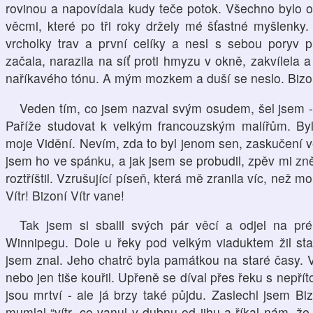
rovinou a napovídala kudy teče potok. Všechno bylo 
věcmi, které po tři roky držely mé šťastné myšlenky. P
vrcholky trav a první celíky a nesl s sebou poryv p
začala, narazila na síť proti hmyzu v okně, zakvílela 
naříkavého tónu. A mým mozkem a duší se neslo. Bizoní
Veden tím, co jsem nazval svým osudem, šel jsem 
Paříže studovat k velkým francouzským malířům. Byl
moje Vidění. Nevím, zda to byl jenom sen, zaskučení vět
jsem ho ve spánku, a jak jsem se probudil, zpěv mi zně
roztříštil. Vzrušující píseň, která mě zranila víc, než m
Vítr! Bizoní Vítr vane!
Tak jsem si sbalil svých pár věcí a odjel na pré
Winnipegu. Dole u řeky pod velkým viaduktem žil sta
jsem znal. Jeho chatrč byla památkou na staré časy. 
nebo jen tiše kouřil. Upřeně se díval přes řeku s nepř
jsou mrtví - ale já brzy také půjdu. Zaslechl jsem Bizo
mumlal “vítr, co vanul v dubnu od jihu a říkal nám, že b