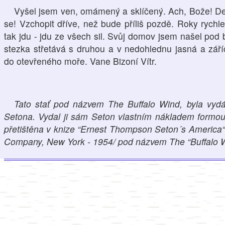
Vyšel jsem ven, omámený a sklíčený. Ach, Bože! Dej
se! Vzchopit dříve, než bude příliš pozdě. Roky rychle
tak jdu - jdu ze všech sil. Svůj domov jsem našel pod 
stezka střetává s druhou a v nedohlednu jasná a zář
do otevřeného moře. Vane Bizoní Vítr.
Tato stať pod názvem The Buffalo Wind, byla vyd
Setona. Vydal ji sám Seton vlastním nákladem formou 
přetištěna v knize “Ernest Thompson Seton´s America“ 
Company, New York - 1954/ pod názvem The “Buffalo W