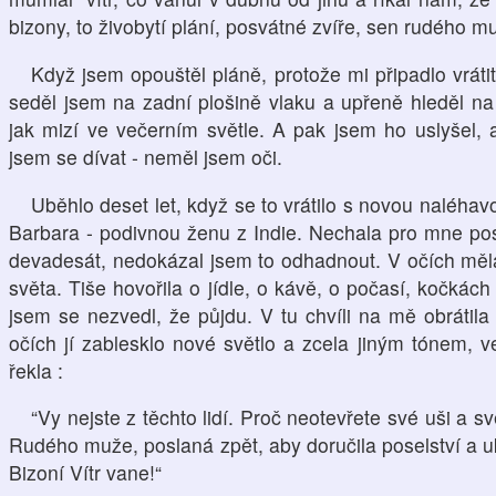
bizony, to živobytí plání, posvátné zvíře, sen rudého mu
Když jsem opouštěl pláně, protože mi připadlo vrát
seděl jsem na zadní plošině vlaku a upřeně hleděl na
jak mizí ve večerním světle. A pak jsem ho uslyšel, 
jsem se dívat - neměl jsem oči.
Uběhlo deset let, když se to vrátilo s novou naléhavo
Barbara - podivnou ženu z Indie. Nechala pro mne posla
devadesát, nedokázal jsem to odhadnout. V očích měla
světa. Tiše hovořila o jídle, o kávě, o počasí, kočkác
jsem se nezvedl, že půjdu. V tu chvíli na mě obrátila
očích jí zablesklo nové světlo a zcela jiným tónem, v
řekla :
“Vy nejste z těchto lidí. Proč neotevřete své uši a s
Rudého muže, poslaná zpět, aby doručila poselství a u
Bizoní Vítr vane!“