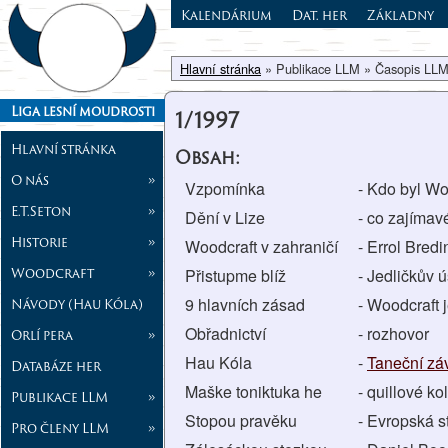
Kalendárium
Dat. her
Základny
Hlavní stránka
» Publikace LLM » Časopis LLM
Liga lesní moudrosti
1/1997
Hlavní stránka
Obsah:
O nás
»
Vzpomínka
- Kdo byl W
E.T.Seton
»
Dění v Lize
- co zajímav
Historie
»
Woodcraft v zahraničí
- Errol Bred
Woodcraft
»
Přistupme blíž
- Jedličkův 
9 hlavních zásad
- Woodcraft 
Návody (Hau Kóla)
Obřadnictví
- rozhovor
Orlí pera
»
Hau Kóla
-
Taneční zá
Databáze her
Maške toniktuka he
- quillové k
Publikace LLM
»
Stopou pravěku
- Evropská s
Pro členy LLM
»