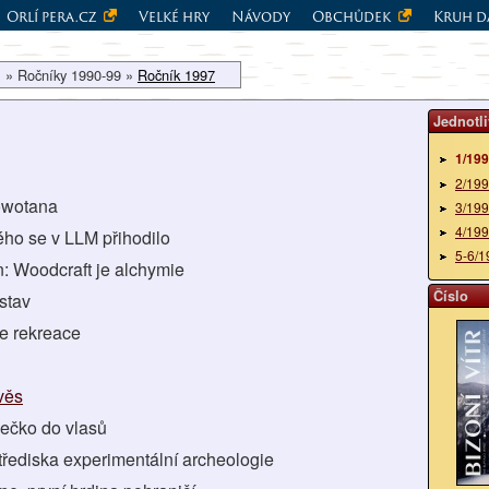
Orlí pera.cz
Velké hry
Návody
Obchůdek
Kruh d
 » Ročníky 1990-99 »
Ročník 1997
Jednotli
1/19
2/19
owotana
3/19
4/19
ého se v LLM přihodilo
5-6/1
in: Woodcraft je alchymie
Číslo
ústav
je rekreace
věs
olečko do vlasů
třediska experimentální archeologie