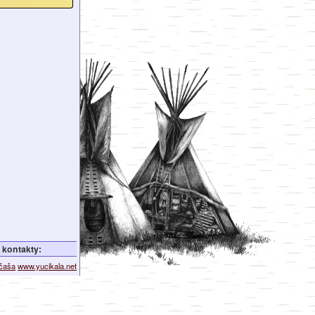
kontakty:
ičaša
www.yucikala.net