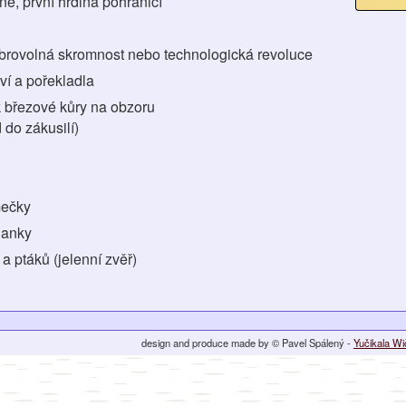
ne, první hrdina pohraničí
brovolná skromnost nebo technologická revoluce
oví a pořekladla
k březové kůry na obzoru
 do zákusilí)
mečky
danky
t a ptáků (jelenní zvěř)
design and produce made by © Pavel Spálený -
Yučikala W