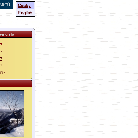
árců
Česky
English
vá čísla
97
97
97
97
997