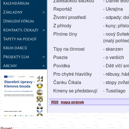
Zálesáckou stezkou
- Daniel Boo
Kalendárium
Reportáž
- Ukrajina
Základny
»
Životní prostředí
- odpady; do
Diskuzní fórum
Z přírody
- kuny; přísl
Kontakty, Odkazy
»
Plníme činy
- nový Svite
Tapety na pozadí
(malý pohled
Kruh dárců
Tipy na činnost
- skanzen
Projekty LLM
»
Poezie
- o verších
Povídka
- Děti vlčí s
Archiv
»
Pro chytré hlavičky
- rébusy, há
Čanku Čikala
- stopy zvířa
Kmeny se představují
- Tussilago
RSS
mapa stránek
Projekt: