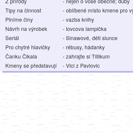
Z přírody
- nejen o vose obecné; duby
Tipy na činnost
- oblíbené místo kmene pro v
Plníme činy
- vazba knihy
Návrh na výrobek
- lovcova lampička
Seriál
- Sinawové, děti slunce
Pro chytré hlavičky
- rébusy, hádanky
Čanku Čikala
- zahrajte si Tillikum
Kmeny se představují
- Vlci z Pavlovic