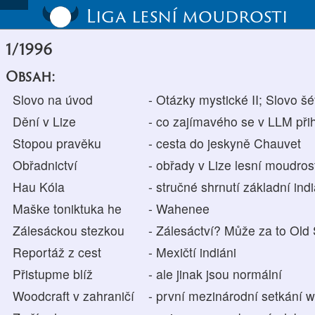
Liga lesní moudrosti
1/1996
Obsah:
Slovo na úvod
- Otázky mystické II; Slovo š
Dění v Lize
- co zajímavého se v LLM při
Stopou pravěku
- cesta do jeskyně Chauvet
Obřadnictví
- obřady v Lize lesní moudros
Hau Kóla
- stručné shrnutí základní in
Maške toniktuka he
- Wahenee
Zálesáckou stezkou
- Zálesáctví? Může za to Old
Reportáž z cest
- Mexičtí indiáni
Přistupme blíž
- ale jinak jsou normální
Woodcraft v zahraničí
- první mezinárodní setkání 