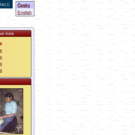
árců
Česky
English
vá čísla
96
96
96
96
96