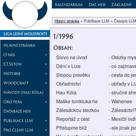
Kalendárium
Dat. her
Základny
Hlavní stránka
» Publikace LLM » Časopis LLM
Liga lesní moudrosti
1/1996
Hlavní stránka
Obsah:
O nás
»
Slovo na úvod
- Otázky mys
E.T.Seton
»
Dění v Lize
- co zajímav
Historie
»
Stopou pravěku
- cesta do j
Woodcraft
»
Obřadnictví
- obřady v L
Hau Kóla
- stručné sh
Návody (Hau Kóla)
Maške toniktuka he
- Wahenee
Orlí pera
»
Zálesáckou stezkou
- Zálesáctví
Databáze her
Reportáž z cest
- Mexičtí ind
Publikace LLM
»
Přistupme blíž
- ale jinak j
Pro členy LLM
»