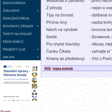
Woodcraft v zahraničí
- první mezi
Kalendárium
Z přírody
- nejen o vo
Základny
»
Tipy na činnost
- oblíbené m
Diskuzní fórum
Plníme činy
- vazba knih
Kontakty, Odkazy
»
Návrh na výrobek
- lovcova la
Tapety na pozadí
Seriál
- Sinawové, 
Kruh dárců
Pro chytré hlavičky
- rébusy, há
Projekty LLM
»
Čanku Čikala
- zahrajte si
Archiv
»
Kmeny se představují
- Vlci z Pavl
RSS
mapa stránek
Projekt: