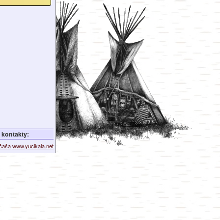
kontakty:
ičaša
www.yucikala.net