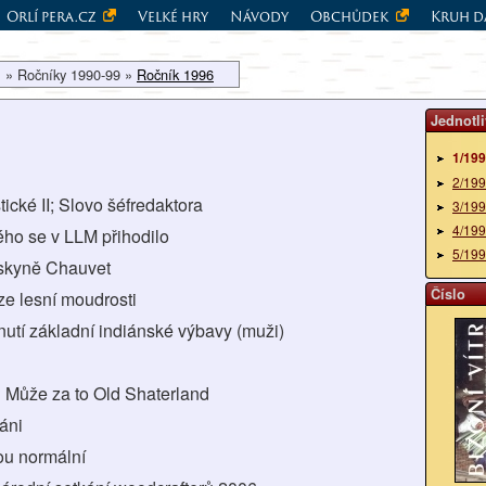
Orlí pera.cz
Velké hry
Návody
Obchůdek
Kruh d
 » Ročníky 1990-99 »
Ročník 1996
Jednotli
1/19
2/19
tické II; Slovo šéfredaktora
3/19
4/19
ého se v LLM přihodilo
5/19
eskyně Chauvet
Číslo
ize lesní moudrosti
rnutí základní indiánské výbavy (muži)
? Může za to Old Shaterland
iáni
sou normální