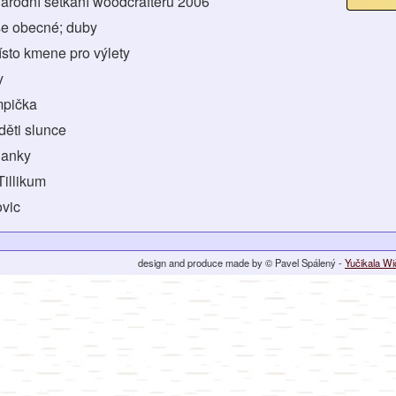
národní setkání woodcrafterů 2006
se obecné; duby
ísto kmene pro výlety
y
mpička
děti slunce
danky
 Tillikum
ovic
design and produce made by © Pavel Spálený -
Yučikala W