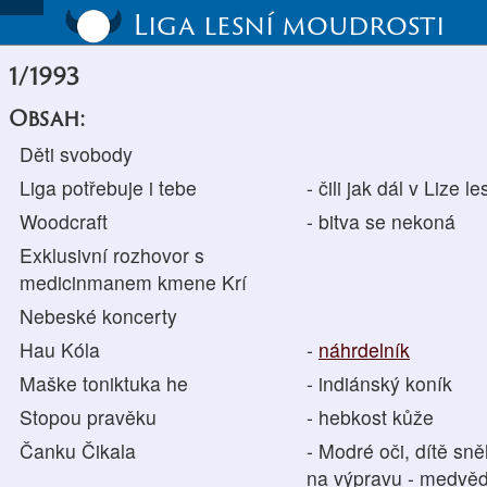
Liga lesní moudrosti
1/1993
Obsah:
Děti svobody
Liga potřebuje i tebe
- čili jak dál v Lize 
Woodcraft
- bitva se nekoná
Exklusivní rozhovor s
medicinmanem kmene Krí
Nebeské koncerty
Hau Kóla
-
náhrdelník
Maške toniktuka he
- indiánský koník
Stopou pravěku
- hebkost kůže
Čanku Čikala
- Modré oči, dítě sně
na výpravu - medvěd