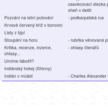
zasvěcovací stezka 
oheň v dešti
Pozvání na letní putování
- podkarpatská rus
Krvavě červený kříž v borovici
Listy z týpí
Stoupání na horu
- rubrika věnovaná pl
Kritika, recenze, inzerce,
- ohlasy čtenářů
ohlasy...
Umíme tábořit?
Indiánský hokej (Shinny)
Indián v můádí
- Charles Alexande