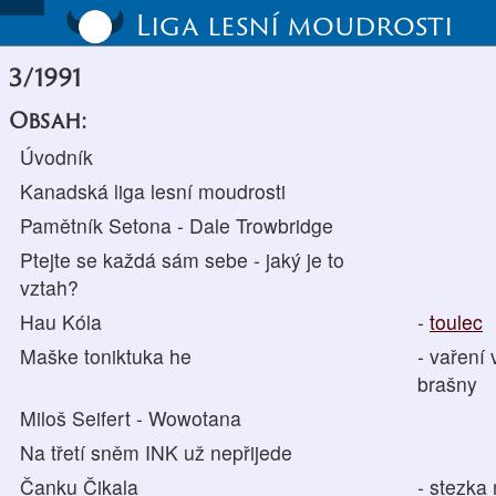
Liga lesní moudrosti
3/1991
Obsah:
Úvodník
Kanadská liga lesní moudrosti
Pamětník Setona - Dale Trowbridge
Ptejte se každá sám sebe - jaký je to
vztah?
Hau Kóla
-
toulec
Maške toniktuka he
- vaření
brašny
Miloš Seifert - Wowotana
Na třetí sněm INK už nepřijede
Čanku Čikala
- stezka