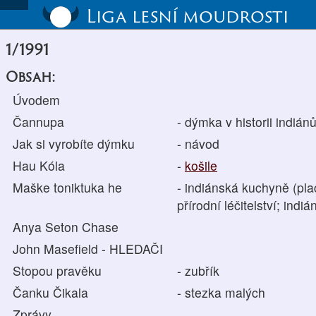
Liga lesní moudrosti
1/1991
Obsah:
Úvodem
Čannupa
- dýmka v historii indián
Jak si vyrobíte dýmku
- návod
Hau Kóla
-
košile
Maške toniktuka he
- indiánská kuchyně (pla
přírodní léčitelství; indi
Anya Seton Chase
John Masefield - HLEDAČI
Stopou pravěku
- zubřík
Čanku Čikala
- stezka malých
Zprávy