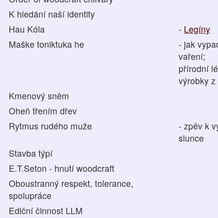
K hledání naší identity
Hau Kóla
-
Legíny
Maške toniktuka he
- jak vypa
vaření;
přírodní lé
výrobky z
Kmenový sněm
Oheň třením dřev
Rytmus rudého muže
- zpěv k 
slunce
Stavba týpí
E.T.Seton - hnutí woodcraft
Oboustranný respekt, tolerance,
spolupráce
Ediční činnost LLM