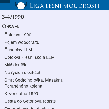
Liga lesní moudrosti
3-4/1990
Obsah:
Čotokva 1990
Pojem woodcraftu
Časopisy LLM
Čotokva - lesní škola LLM
Milý deníčku
Na rysích stezkách
Smrt Sedícího býka, Masakr u
Poraněného kolena
Kiwendotha 1990
Cesta do Setonova rodiště
Order of woodcraft chilvary