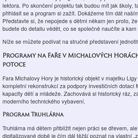
lektora. Po skončení projektu tak budou mít jak školy,
přihlásit se a program si zažít. Dokážeme tím dát naš
Představte si, že nepojede s dětmi někam jen proto, že
budete do detailu vědět, co se společně naučíte a ka
Níže se můžete podívat na stručné představení jednotl
Programy na Faře v Michalových Horách
potoce
Fara Michalovy Hory je historický objekt v majetku Ligy 
kompletní rekonstrukcí za podpory investičních dotací M
kapacity dětí a mládeže. Zachovává si historický ráz, 
moderního technického vybavení.
Program Truhlárna
Truhlárna má dětem přiblížit nejen práci se dřevem, al
digitalizované době je čím dál těžší poznat na vlastní „