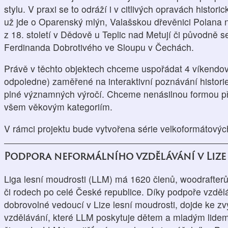
stylu. V praxi se to odráží i v citlivých opravách histori
už jde o Oparenský mlýn, Valašskou dřevěnici Polana n
z 18. století v Dědově u Teplic nad Metují či původně s
Ferdinanda Dobrotivého ve Sloupu v Čechách.
Právě v těchto objektech chceme uspořádat 4 víkendov
odpoledne) zaměřené na interaktivní poznávání histori
plné významných výročí. Chceme nenásilnou formou přib
všem věkovým kategoriím.
V rámci projektu bude vytvořena série velkoformátový
Podpora neformálního vzdělávání v Lize
Liga lesní moudrosti (LLM) má 1620 členů, woodrafterů
či rodech po celé České republice. Díky podpoře vzděl
dobrovolné vedoucí v Lize lesní moudrosti, dojde ke zv
vzdělávání, které LLM poskytuje dětem a mladým lidem