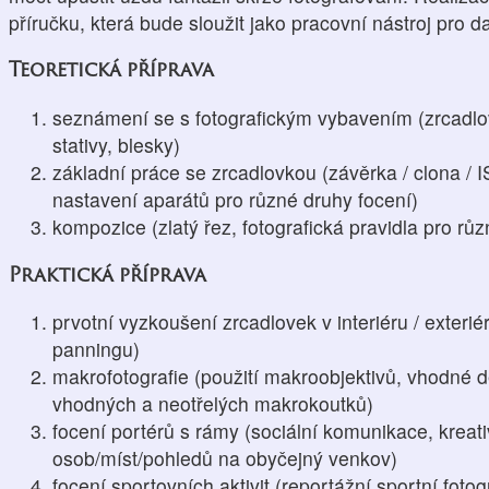
příručku, která bude sloužit jako pracovní nástroj pro d
Teoretická příprava
seznámení se s fotografickým vybavením (zrcadlovk
stativy, blesky)
základní práce se zrcadlovkou (závěrka / clona / I
nastavení aparátů pro různé druhy focení)
kompozice (zlatý řez, fotografická pravidla pro různ
Praktická příprava
prvotní vyzkoušení zrcadlovek v interiéru / exterié
panningu)
makrofotografie (použití makroobjektivů, vhodné de
vhodných a neotřelých makrokoutků)
focení portérů s rámy (sociální komunikace, kreat
osob/míst/pohledů na obyčejný venkov)
focení sportovních aktivit (reportážní sportní fot