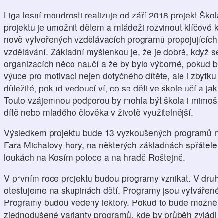
Liga lesní moudrosti realizuje od září 2018 projekt Šk
projektu je umožnit dětem a mládeži rozvinout klíčové
nově vytvořených vzdělávacích programů propojujících 
vzdělávání. Základní myšlenkou je, že je dobré, když s
organizacích něco naučí a že by bylo výborné, pokud by
výuce pro motivaci nejen dotyčného dítěte, ale i zbytku 
důležité, pokud vedoucí ví, co se děti ve škole učí a j
Touto vzájemnou podporou by mohla být škola i mimoško
dítě nebo mladého člověka v životě využitelnější.
Výsledkem projektu bude 13 vyzkoušených programů n
Fara Michalovy hory, na některých základnách spřátel
loukách na Kosím potoce a na hradě Roštejně.
V prvním roce projektu budou programy vznikat. V dr
otestujeme na skupinách dětí. Programy jsou vytvářené
Programy budou vedeny lektory. Pokud to bude možné, r
zjednodušené varianty programů, kde by průběh zvládl