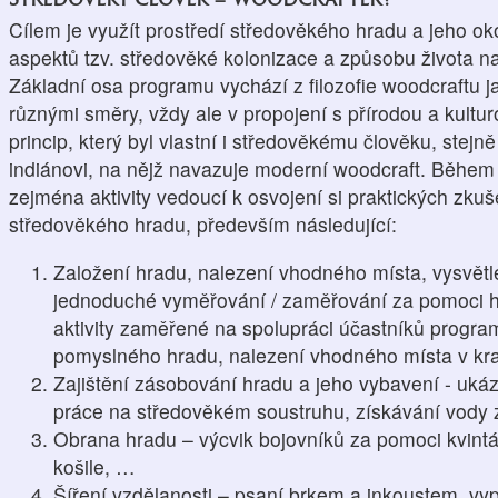
Cílem je využít prostředí středověkého hradu a jeho ok
aspektů tzv. středověké kolonizace a způsobu života n
Základní osa programu vychází z filozofie woodcraftu j
různými směry, vždy ale v propojení s přírodou a kultur
princip, který byl vlastní i středověkému člověku, ste
indiánovi, na nějž navazuje moderní woodcraft. Běhe
zejména aktivity vedoucí k osvojení si praktických zkuše
středověkého hradu, především následující:
Založení hradu, nalezení vhodného místa, vysvětle
jednoduché vyměřování / zaměřování za pomoci hi
aktivity zaměřené na spolupráci účastníků progra
pomyslného hradu, nalezení vhodného místa v kra
Zajištění zásobování hradu a jeho vybavení - uká
práce na středověkém soustruhu, získávání vody
Obrana hradu – výcvik bojovníků za pomoci kvint
košile, …
Šíření vzdělanosti – psaní brkem a inkoustem, vy