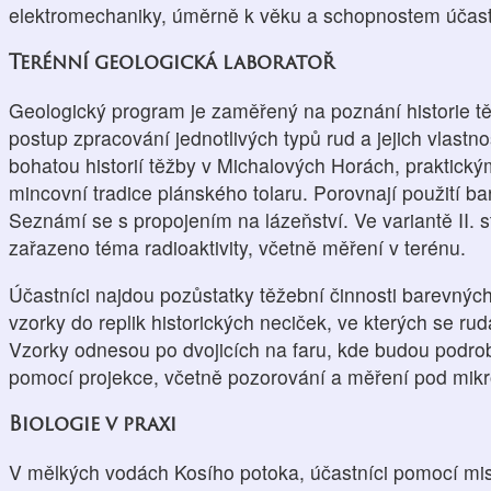
elektromechaniky, úměrně k věku a schopnostem účast
Terénní geologická laboratoř
Geologický program je zaměřený na poznání historie t
postup zpracování jednotlivých typů rud a jejich vlastn
bohatou historií těžby v Michalových Horách, praktický
mincovní tradice plánského tolaru. Porovnají použití b
Seznámí se s propojením na lázeňství. Ve variantě II. 
zařazeno téma radioaktivity, včetně měření v terénu.
Účastníci najdou pozůstatky těžební činnosti barevných
vzorky do replik historických neciček, ve kterých se ru
Vzorky odnesou po dvojicích na faru, kde budou podrob
pomocí projekce, včetně pozorování a měření pod mik
Biologie v praxi
V mělkých vodách Kosího potoka, účastníci pomocí mis