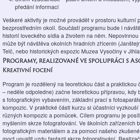
předání informací
Veškeré aktivity je možné provádět v prostoru kulturní
bezprostředním okolí. Součástí programu bude i návště
historií loveckého sídla a životem na něm. Nepovinnou
může být návštěva okolních hradních zřícenin (Janštej
Telč, nebo historických expozic Muzea Vysočiny v Jihla
Programy, realizované ve spolupráci s A
Kreativní focení
Program je rozdělený na teoretickou část a praktickou 
– neděle odpoledne) začne teoretickou přípravou, kdy
s fotografickým vybavením, základní prací s fotoapar
kompozic. V praktické části kurzu si účastníci vyzkouší
různých kompozic a pomůcek. Cílem programu je posílit
myšlením skrze fotografování. Ve školních zařízeních 
fotografickým materiálem a za pomoci našeho zkušenéh
moct upustit uzdu fantazii skrze fotografování. Realiza