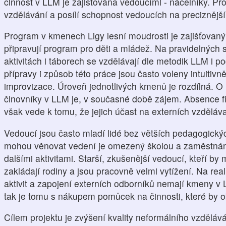
činnost v LLM je zajišťována vedoucími - náčelníky. Pr
vzdělávání a posílí schopnost vedoucích na preciznější
Program v kmenech Ligy lesní moudrosti je zajišťovaný
připravují program pro děti a mládež. Na pravidelných
aktivitách i táborech se vzdělávají dle metodik LLM i 
přípravy i způsob této práce jsou často voleny intuitivn
improvizace. Úroveň jednotlivých kmenů je rozdílná. O k
činovníky v LLM je, v současné době zájem. Absence fi
však vede k tomu, že jejich účast na externích vzděláv
Vedoucí jsou často mladí lidé bez větších pedagogickýc
mohou věnovat vedení je omezený školou a zaměstnání
dalšími aktivitami. Starší, zkušenější vedoucí, kteří by
zakládají rodiny a jsou pracovně velmi vytížení. Na rea
aktivit a zapojení externích odborníků nemají kmeny v L
tak je tomu s nákupem pomůcek na činnosti, které by o
Cílem projektu je zvýšení kvality neformálního vzdělá