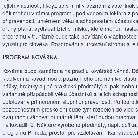
jejich vlastnosti, i když se s nimi v běžném životě jinak
děti mohou v rámci programu pod vedením lektora z po
připravenosti, úměrném věku a schopnostem účastníka,
druhy ptáků, vydlabat lžíci či misku, které mohou násl
programu v truhlárně bude také povídání o vlastnostech 
využití pro člověka. Pozorování a určování stromů a jej
Program Kovárna
Kovárna bude zaměřena na práci u kovářské výhně. Dět
kladivem a kovadlinou a poznají jeho proměnlivé vlastno
háčky, hřebíky a jiné praktické předměty) si pak moh
variantně přizpůsobit věku účastníků a jejich schopnost
polotovar v přiměřeném stupni připravenosti. Po teoret
bezpečnostním proškolení bude tým rozdělen do více sku
dva) mohli věnovat primárně těm, kteří budou pracovat
na kovadlině. Některé vyrobené předměty, např. ocílka,
programu Příroda, prostor pro vzdělávání i kamarádství