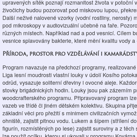
upravených sítěk poznají rozmanitost života v potoční
živočichy budou pozorovat pod miskovou lupou, překres
Další neživé nalovené vzorky (vodní rostliny, nerosty) 
pod mikroskopy v audiovizuální učebně na faře. Pozor
různých místech. Například nad a pod vesnicí. Cílem bu
vesnice splavovány bakterie, které mění kvalitu vody a ov
Příroda, prostor pro vzdělávání i kamarádst
Program navazuje na předchozí programy, realizované 
Liga lesní moudrosti vlastní louky v údolí Kosího potok
odrůd, vysazuje soliterní dřeviny i ovocné aleje. Každ
stovky brigádnických hodin. Louky jsou pak zázemím pro
woodcrafterského programu. Připravovaný program lze v
vazeb ve třídě či jiném dětském kolektivu. Skupina přije
základní věci pro přežití s minimem civilizačních vymože
ohniště, zajistit pitnou vodu. Lukem a šípem (střílení do
figurín, rozmístěných po lese) zajistit suroviny a z těch 
lze použít ocílku, kterou si ukovali v programu Kovár