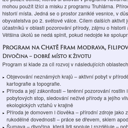
mohou použít lžíci a misku z programu Truhlárna. Příro
historií místa. Jedná se o prostor zaniklé vesnice, v
obyvatelstva po 2. světové válce. Cílem dalších aktivit 
účastníků v oblasti pozorování přírody, zájmu o historii
Většina úkolů se nedá splnit, pokud nedojde ke spolupr
Program na Chatě Fram Modrava, Filipov
Divočina – dobré místo k životu
Program si klade za cíl rozvoj v následujících oblastec
Objevování neznámých krajů – aktivní pobyt v přírodě
kartografie a topografie.
Příroda a její zákonitosti – terénní pozorování rostlin 
pobytových stop, sledování neživé přírody a jejího vli
ekologických vztahů v krajině
Příroda je domovem i člověka – přírodní zdroje jako zá
rukodělné dovednosti – práce se dřevem, sklem apod
Šumava – divočina, která lidi spojuje i rozděluje – po