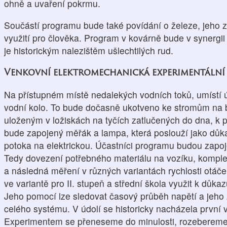
ohně a uvaření pokrmu.
Součástí programu bude také povídání o železe, jeho zp
využití pro člověka. Program v kovárně bude v synergi
je historickým nalezištěm ušlechtilých rud.
Venkovní elektromechanická experimentální
Na přístupném místě nedalekých vodních toků, umístí 
vodní kolo. To bude dočasně ukotveno ke stromům na 
uloženým v ložiskách na tyčích zatlučených do dna, k 
bude zapojený měřák a lampa, která poslouží jako dů
potoka na elektrickou. Účastníci programu budou zapoj
Tedy dovezení potřebného materiálu na vozíku, komplet
a následná měření v různých variantách rychlosti otáče
ve variantě pro II. stupeň a střední škola využit k důk
Jeho pomocí lze sledovat časový průběh napětí a jeho z
celého systému. V údolí se historicky nacházela první v
Experimentem se přeneseme do minulosti, rozebereme fy