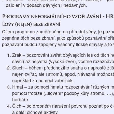
osídlení v dobách dávných i nedávných.
Programy neformálního vzdělávání - H
Lovy (nejen) beze zbraní
Cílem programu zaměřeného na přírodní vědy, je pozná
zejména těch beze zbraní, jako způsobů poznávání pří
poznávání budou zapojeny všechny lidské smysly a to v 
Zrak – pozorování zvířat obývajících les od těch 
savci) až největší (vysoká zvěř), včetně rozeznáván
Sluch – během předchozího snaha o naprosté ztiš
nejen zvířat, ale i stromů, apod. Návazně možnos
například za pomoci vábniček.
Hmat – za pomoci hmatu rozpoznávání různých mater
pomoci frotáže („ulovení“ podoby kůry stromu, …),
herbáře
Čich – po drobném narušení povrchu poznat po č
a další čichové aktivity