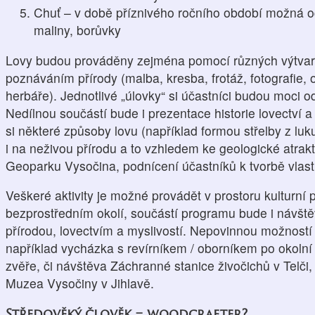
Chuť – v době příznivého ročního období možná o
maliny, borůvky
Lovy budou prováděny zejména pomocí různých výtvarn
poznáváním přírody (malba, kresba, frotáž, fotografie, 
herbáře). Jednotlivé „úlovky“ si účastníci budou moci 
Nedílnou součástí bude i prezentace historie lovectví a
si některé způsoby lovu (například formou střelby z luk
i na neživou přírodu a to vzhledem ke geologické atrakti
Geoparku Vysočina, podnícení účastníků k tvorbě vlast
Veškeré aktivity je možné provádět v prostoru kulturní
bezprostředním okolí, součástí programu bude i návště
přírodou, lovectvím a myslivostí. Nepovinnou možností
například vycházka s revírníkem / oborníkem po okoln
zvěře, či návštěva Záchranné stanice živočichů v Telči
Muzea Vysočiny v Jihlavě.
Středověký člověk = woodcrafter?