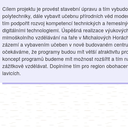
Cílem projektu je provést stavební úpravu a tím vybu
polytechniky, dále vybavit učebnu přírodních věd mo
tím podpořit rozvoj kompetencí technických a řemeslnýc
digitálními technologiemi. Úspěšná realizace výukovýc
mimoškolního vzdělávání na faře v Michalových Horác
zázemí a vybavením učeben v nově budovaném centru 
očekáváme, že programy budou mít větší atraktivitu pro
koncept programů budeme mít možnost rozšířit a tím na
zážitkově vzdělávat. Doplníme tím pro region obohacen
lavicích.