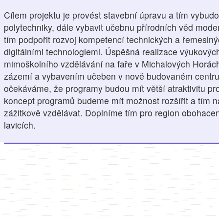
Cílem projektu je provést stavební úpravu a tím vybu
polytechniky, dále vybavit učebnu přírodních věd mo
tím podpořit rozvoj kompetencí technických a řemeslnýc
digitálními technologiemi. Úspěšná realizace výukovýc
mimoškolního vzdělávání na faře v Michalových Horác
zázemí a vybavením učeben v nově budovaném centru 
očekáváme, že programy budou mít větší atraktivitu pro
koncept programů budeme mít možnost rozšířit a tím na
zážitkově vzdělávat. Doplníme tím pro region obohacen
lavicích.