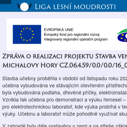
Liga lesní moudrosti
Zpráva o realizaci projektu Stavba v
Michalovy Hory CZ.06.4.59/0.0/0.0/16_
Stavba učebny proběhla v období od listopadu roku 20
učebna vybudována ve stávajícím otevřeném přístřech
byla vybudována podlaha, dřevěné příčky, elektroinsta
Vznikla tak učebna pro demonstraci a výuku řemesel –
pro elektrotechnickou laboratoř, kde výuka probíhá v te
výuky. Učebnu a laboratoř může pohodlně využívat skup
V zahradě byly dále vystavěny v zemi a na střeše zákla