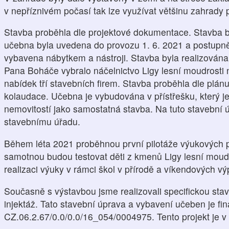
v nepříznivém počasí tak lze využívat většinu zahrady 
Stavba proběhla dle projektové dokumentace. Stavba b
učebna byla uvedena do provozu 1. 6. 2021 a postupn
vybavena nábytkem a nástroji. Stavba byla realizov
Pana Boháče vybralo náčelnictvo Ligy lesní moudrosti
nabídek tří stavebních firem. Stavba proběhla dle plánu
kolaudace. Učebna je vybudována v přístřešku, který je
nemovitostí jako samostatná stavba. Na tuto stavební 
stavebnímu úřadu.
Během léta 2021 proběhnou první pilotáže výukových 
samotnou budou testovat děti z kmenů Ligy lesní moudr
realizaci výuky v rámci škol v přírodě a víkendových vý
Současně s výstavbou jsme realizovali specifickou sta
injektáž. Tato stavební úprava a vybavení učeben je fi
CZ.06.2.67/0.0/0.0/16_054/0004975. Tento projekt je v 