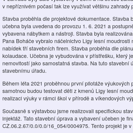
v nepříznivém počasí tak lze využívat většinu zahrady 
Stavba proběhla dle projektové dokumentace. Stavba b
učebna byla uvedena do provozu 1. 6. 2021 a postupn
vybavena nábytkem a nástroji. Stavba byla realizov
Pana Boháče vybralo náčelnictvo Ligy lesní moudrosti
nabídek tří stavebních firem. Stavba proběhla dle plánu
kolaudace. Učebna je vybudována v přístřešku, který je
nemovitostí jako samostatná stavba. Na tuto stavební 
stavebnímu úřadu.
Během léta 2021 proběhnou první pilotáže výukových 
samotnou budou testovat děti z kmenů Ligy lesní moudr
realizaci výuky v rámci škol v přírodě a víkendových vý
Současně s výstavbou jsme realizovali specifickou sta
injektáž. Tato stavební úprava a vybavení učeben je fi
CZ.06.2.67/0.0/0.0/16_054/0004975. Tento projekt je v 