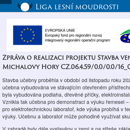
Liga lesní moudrosti
Zpráva o realizaci projektu Stavba v
Michalovy Hory CZ.06.4.59/0.0/0.0/16_
Stavba učebny proběhla v období od listopadu roku 20
učebna vybudována ve stávajícím otevřeném přístřech
byla vybudována podlaha, dřevěné příčky, elektroinsta
Vznikla tak učebna pro demonstraci a výuku řemesel –
pro elektrotechnickou laboratoř, kde výuka probíhá v te
výuky. Učebnu a laboratoř může pohodlně využívat skup
V zahradě byly dále vystavěny v zemi a na střeše zákla