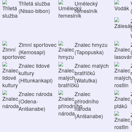
Tříletá služba
Umělecký
(Nisso-bibon)
řemeslník
Zimní sportovec
Znalec hmyzu
(Kemosapi)
(Tapopuska)
Znalec lidové
Znalec malých
kultury
bratříčků
(Hitunkankapi)
(Watutka)
Znalec národa
Znalec
(Odena-
přírodního
Anišanabe)
národa
(Anišanabe)