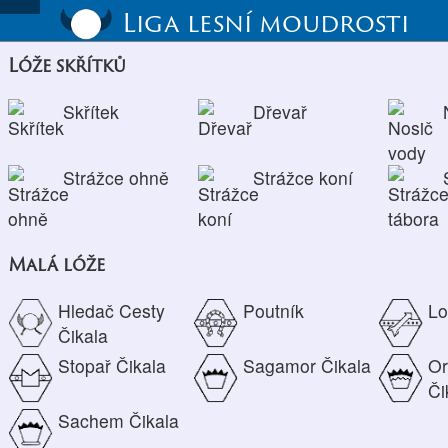
Liga lesní moudrosti
Lóže skřítků
Skřítek
Dřevař
Strážce ohně
Strážce koní
Malá lóže
Hledač Cesty
Poutník
Lo
Čikala
Stopař Čikala
Sagamor Čikala
Or
Či
Sachem Čikala