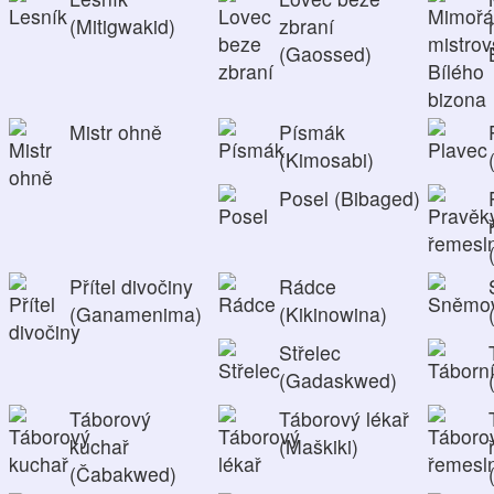
(Mitigwakid)
zbraní
(Gaossed)
Mistr ohně
Písmák
(Kimosabi)
Posel (Bibaged)
Přítel divočiny
Rádce
(Ganamenima)
(Kikinowina)
Střelec
(Gadaskwed)
Táborový
Táborový lékař
kuchař
(Maškiki)
(Čabakwed)