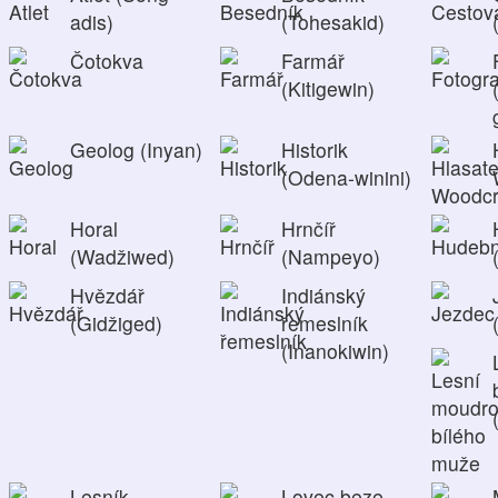
adis)
(Tohesakid)
Čotokva
Farmář
(Kitigewin)
Geolog (Inyan)
Historik
(Odena-winini)
Horal
Hrnčíř
(Wadžiwed)
(Nampeyo)
Hvězdář
Indiánský
(Gidžiged)
řemeslník
(Inanokiwin)
Lesník
Lovec beze