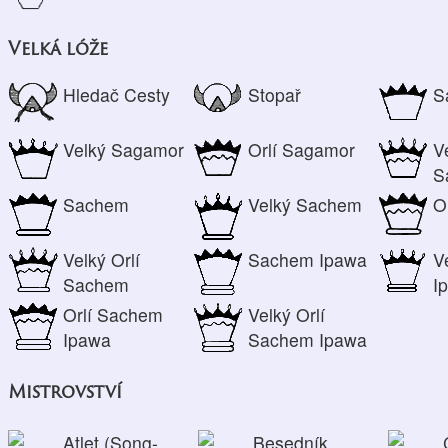
Velká lóže
Hledač Cesty
Stopař
S
Velký Sagamor
Orlí Sagamor
V
S
Sachem
Velký Sachem
O
Velký Orlí
Sachem Ipawa
V
Sachem
I
Orlí Sachem
Velký Orlí
Ipawa
Sachem Ipawa
Mistrovství
Atlet (Song-
Besedník