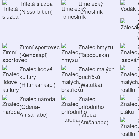
Tříletá služba
Umělecký
(Nisso-bibon)
řemeslník
Zimní sportovec
Znalec hmyzu
(Kemosapi)
(Tapopuska)
Znalec lidové
Znalec malých
kultury
bratříčků
(Hitunkankapi)
(Watutka)
Znalec národa
Znalec
(Odena-
přírodního
Anišanabe)
národa
(Anišanabe)