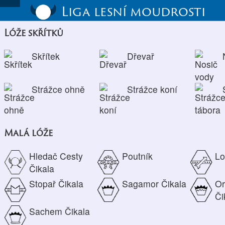
Liga lesní moudrosti
Lóže skřítků
Skřítek
Dřevař
Strážce ohně
Strážce koní
Malá lóže
Hledač Cesty
Poutník
Lo
Čikala
Stopař Čikala
Sagamor Čikala
Or
Či
Sachem Čikala