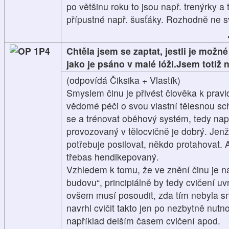
po většinu roku to jsou např. trenýrky a t
přípustné např. šusťáky. Rozhodně ne s
1P4
Chtěla jsem se zaptat, jestli je možn
jako je psáno v malé lóži.Jsem totiž
(odpovídá Čiksika + Vlastík)
Smyslem činu je přivést člověka k pravi
vědomé péči o svou vlastní tělesnou sch
se a trénovat oběhový systém, tedy např
provozovaný v tělocvičně je dobrý. Jenž
potřebuje posilovat, někdo protahovat. 
třebas hendikepovaný.
Vzhledem k tomu, že ve znění činu je
budovu“, principiálně by tedy cvičení u
ovšem musí posoudit, zda tím nebyla sn
navrhl cvičit takto jen po nezbytně nu
například delším časem cvičení apod.