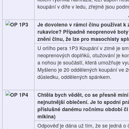
koupání v díře v ledu, zřejmě jsou podm
1P3
Je dovoleno v rámci činu používat 
rukavice? Případně neoprenové boty?
znění činu, že lze pro masochisty spl
U orlího pera 1P3 Koupání v zimě je s
neoprenových doplňků, otužování je ko
a nohou je součástí, která umožňuje vyu
Myšleno je 20 oddělených koupání ve 2
důsledku, oddělených spánkem.
1P4
Chtěla bych vědět, co se přesně mín
nejnutnější oblečení. Je to spodní pr
příslušné danému ročnímu období či p
mikina)
Odpověď je dána už tím, že se jedná o 