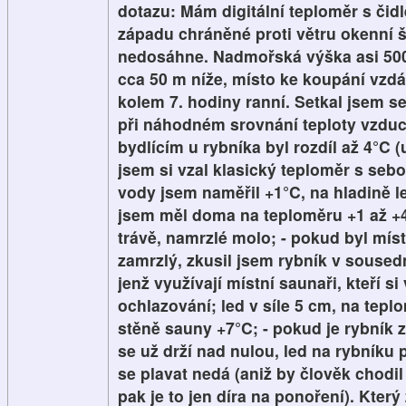
dotazu: Mám digitální teploměr s čid
západu chráněné proti větru okenní š
nedosáhne. Nadmořská výška asi 500 
cca 50 m níže, místo ke koupání vzd
kolem 7. hodiny ranní. Setkal jsem se
při náhodném srovnání teploty vzdu
bydlícím u rybníka byl rozdíl až 4°C (
jsem si vzal klasický teploměr s seb
vody jsem naměřil +1°C, na hladině l
jsem měl doma na teploměru +1 až +4
trávě, namrzlé molo; - pokud byl mís
zamrzlý, zkusil jsem rybník v sousedn
jenž využívají místní saunaři, kteří si
ochlazování; led v síle 5 cm, na tep
stěně sauny +7°C; - pokud je rybník 
se už drží nad nulou, led na rybníku 
se plavat nedá (aniž by člověk chodil
pak je to jen díra na ponoření). Kter