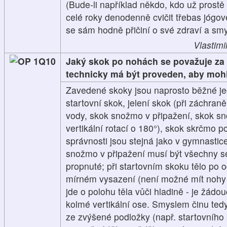
(Bude-li například někdo, kdo už prostě
celé roky denodenně cvičit třebas jógové
se sám hodně přičiní o své zdraví a smy
Vlastimi
1Q10
Jaký skok po nohách se považuje za
technicky má být proveden, aby moh
Zavedené skoky jsou naprosto běžné je
startovní skok, jelení skok (při záchra
vody, skok snožmo v připažení, skok sno
vertikální rotací o 180°), skok skrčmo p
správnosti jsou stejná jako v gymnastice
snožmo v připažení musí být všechny s
propnuté; při startovním skoku tělo po 
mírném vysazení (není možné mít nohy 
jde o polohu těla vůči hladině - je žádou
kolmé vertikální ose. Smyslem činu tedy
ze zvýšené podložky (např. startovního 