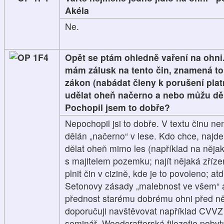
Akéla
Ne.
1F4
Opět se ptám ohledně vaření na ohni.
mám zálusk na tento čin, znamená to
zákon (nabádat členy k porušení pla
udělat oheň načerno a nebo můžu dě
Pochopil jsem to dobře?
Nepochopil jsi to dobře. V textu činu n
dělán „načerno“ v lese. Kdo chce, najd
dělat oheň mimo les (například na nějak
s majitelem pozemku; najít nějaká zříze
plnit čin v cizině, kde je to povoleno; at
Setonovy zásady „malebnost ve všem“ 
přednost starému dobrému ohni před ně
doporučuji navštěvovat například CVV
seminář „Woodcrafterská filozofie pobytu