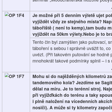
1F4
Je možné při 5 denním výletě ujet po
vyjíždět vždy ze stejného místa? Nap
tábořiště ( není to kemp),tam budu m
vyjíždět na 50km výlety.Nebo je to br
Tento čin byl zamýšlen jako putovací, 
táboření s sebou i správně uvážit to, c
uvézt. (Při takovém putování se hodně 
mnohokrát takové podmínky splnil – i s 
1F7
Mohu si do najěžděných kilometrů zap
tandemového kola? Jezdíme se Sagit
dělal na míru. Je to terénní stroj. Na
při vyjížďkách do terénu a taky spous
i plně naložení na vícedenních akcíc
nosiči). A může si ty kilometry započít