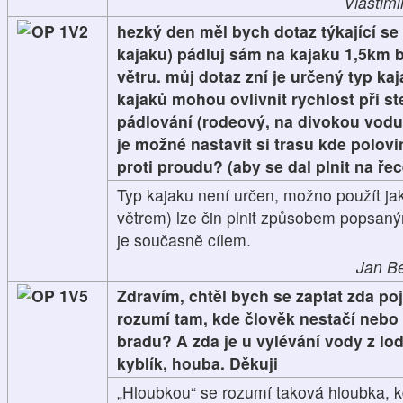
Vlastimi
1V2
hezký den měl bych dotaz týkající se
kajaku) pádluj sám na kajaku 1,5km 
větru. můj dotaz zní je určený typ kaj
kajaků mohou ovlivnit rychlost při st
pádlování (rodeový, na divokou vodu
je možné nastavit si trasu kde polov
proti proudu? (aby se dal plnit na řec
Typ kajaku není určen, možno použít jak
větrem) lze čin plnit způsobem popsaný
je současně cílem.
Jan Be
1V5
Zdravím, chtěl bych se zaptat zda po
rozumí tam, kde člověk nestačí nebo
bradu? A zda je u vylévání vody z lo
kyblík, houba. Děkuji
„Hloubkou“ se rozumí taková hloubka, k