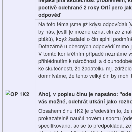
poctivě odehrané 2 roky Orlí pero jak
odpověď
Na toto téma jsme již kdysi odpovídali 
by nás, jestli je možné uznat čin ze zna
ptáků), když žadatel o čin splnil podmín
Dotazárně u obecných odpovědí mimo jed
V tomto konkrétním případě neznáme vš
přihlédnutím k náročnosti a dlouhodobé
ke skutečnosti, že žadatelku mj. zdržel
domníváme, že tento velký čin by mohl 
1K2
Ahoj, v popisu činu je napsáno: "odeh
vás možné, odehrát utkání jako rozh
Obsahem činu 1K2 je především to, že 
prokazatelně naučil novému sportu (od
specifikováno, ač se to předpokládá, ž