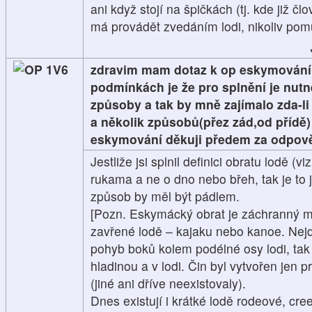
ani když stojí na špičkách (tj. kde již č
má provádět zvedáním lodi, nikoliv po
1V6
zdravim mam dotaz k op eskymování 
podmínkách je že pro splnění je nu
způsoby a tak by mně zajímalo zda-l
a několik způsobů(přez zád,od přídě)
eskymování děkuji předem za odpov
Jestliže jsi splnil definici obratu lodě (vi
rukama a ne o dno nebo břeh, tak je to 
způsob by měl být pádlem.
[Pozn. Eskymácký obrat je záchranný 
zavřené lodě – kajaku nebo kanoe. Nejde
pohyb boků kolem podélné osy lodi, tak
hladinou a v lodi. Čin byl vytvořen jen 
(jiné ani dříve neexistovaly).
Dnes existují i krátké lodě rodeové, cre