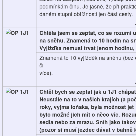
podmínkám činu. Je jasné, že při prakt
daném stupni obtížnosti jen část cesty.
1J1
Chtěla jsem se zeptat, co se rozumí
na sněhu. Znamená to 10 hodin na s
Vyjížďka nemusí trvat jenom hodinu, a
Znamená to 10 vyjížděk na sněhu (bez o
či
více).
1J1
Chtěl bych se zeptat jak u 1J1 chápat
Neustále na to v našich krajích (a po
roky, vyjma loňska, byla možnost jet
bylo možné jich mít o něco víc. Ro
sedla nebo za mrazu. Sníh jako tako
(pozor si musí jezdec dávat v bahně ko