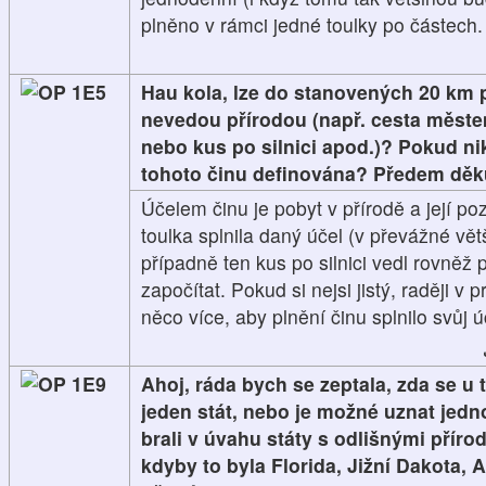
plněno v rámci jedné toulky po částech.
1E5
Hau kola, lze do stanovených 20 km poč
nevedou přírodou (např. cesta měste
nebo kus po silnici apod.)? Pokud niko
tohoto činu definována? Předem děk
Účelem činu je pobyt v přírodě a její po
toulka splnila daný účel (v převážné vět
případně ten kus po silnici vedl rovněž 
započítat. Pokud si nejsi jistý, raději v p
něco více, aby plnění činu splnilo svůj ú
1E9
Ahoj, ráda bych se zeptala, zda se u
jeden stát, nebo je možné uznat jedn
brali v úvahu státy s odlišnými přír
kdyby to byla Florida, Jižní Dakota, A