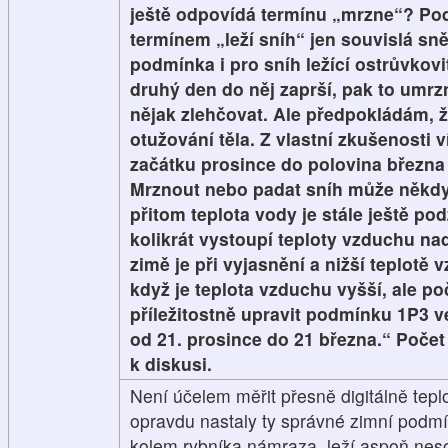
ještě odpovídá termínu „mrzne“? P
termínem „leží sníh“ jen souvislá sn
podmínka i pro sníh ležící ostrůvkov
druhý den do něj zaprší, pak to umrz
nějak zlehčovat. Ale předpokládám, 
otužování těla. Z vlastní zkušenosti v
začátku prosince do polovina března 
Mrznout nebo padat sníh může někdy 
přitom teplota vody je stále ještě po
kolikrát vystoupí teploty vzduchu nad
zimě je při vyjasnění a nižší teplotě
když je teplota vzduchu vyšší, ale po
příležitostně upravit podmínku 1P3 ve
od 21. prosince do 21 března.“ Počet
k diskusi.
Není účelem měřit přesně digitálně tepl
opravdu nastaly ty správné zimní podmí
kolem rybníka námraza, leží aspoň nesou