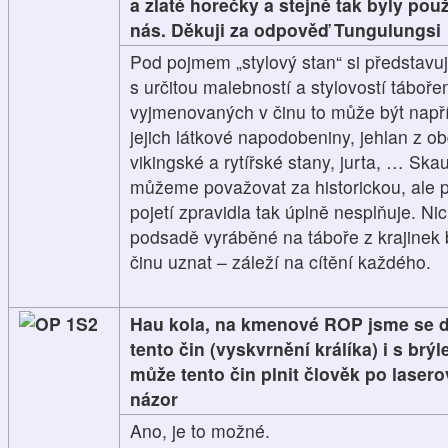
a zlaté horečky a stejně tak byly použ
nás. Děkuji za odpověď Tungulungsi
Pod pojmem „stylový stan“ si představu
s určitou malebností a stylovostí táboř
vyjmenovaných v činu to může být např
jejich látkové napodobeniny, jehlan z o
vikingské a rytířské stany, jurta, … Sk
můžeme považovat za historickou, ale 
pojetí zpravidla tak úplně nesplňuje. Ni
podsadě vyráběné na táboře z krajinek
činu uznat – záleží na cítění každého.
1S2
Hau kola, na kmenové ROP jsme se do
tento čin (vyskvrnění králíka) i s brý
může tento čin plnit člověk po lasero
názor
Ano, je to možné.