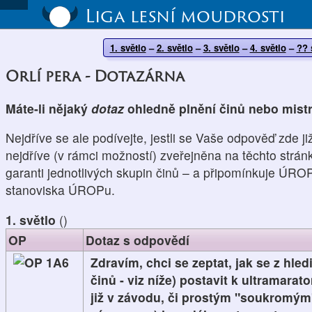
Liga lesní moudrosti
1. světlo
–
2. světlo
–
3. světlo
–
4. světlo
–
?? 
Orlí pera - Dotazárna
Máte-li nějaký
dotaz
ohledně plnění činů nebo mistr
Nejdříve se ale podívejte, jestli se Vaše odpověď zde j
nejdříve (v rámci možností) zveřejněna na těchto strán
garanti jednotlivých skupin činů – a připomínkuje ÚRO
stanoviska ÚROPu.
1. světlo
(
)
OP
Dotaz s odpovědí
1A6
Zdravím, chci se zeptat, jak se z hled
činů - viz níže) postavit k ultramara
již v závodu, či prostým "soukromý