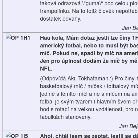
taková odrazová \"guma\" pod celou plo
trampolínku. Na to totiž člověk nepotře
dostatek odvahy.
Jan Be
1H1
Hau kola, Mám dotaz jestli lze činy 1
americký fotbal, nebo to musí být ba
míč. Pokud ne, spadl by míč na ameri
Jen pro úplnost dodám že míč by měl
NFL.
(Odpovídá Aki, Tokhatamani:) Pro činy 
basketbalový míč / míček / fotbalový míč
jedině s těmito míči a ne s míčem na am
fotbal je svým tvarem i hlavním švem p
hod s rotací na velkou vzdálenost, pro n
tabulkách stanoveny.
Jan Bej
1I5
Ahoj. chtěl jsem se zeptat, jestli se 