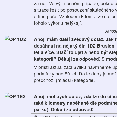
za něj. Ve výjimečném případě, pokud by
situace řešit po posouzení skutečnéh
orlího pera. Vzhledem k tomu, že se je
tohoto výkonu netýkají.
Jarosl
1D2
Ahoj, mám další zvědavý dotaz. Jak 
dosáhnul na nějaký čin 1D2 Bruslení 
let a více. Stačí to ujet a nebo být st
kategorii? Děkuji za odpověď. S mo
V příští aktualizaci Svitku navrhneme ú
podmínky nad 50 let. Do té doby je možno
předchozí (mladší) kategorie.
1E3
Ahoj, měl bych dotaz, zda lze do čin
také kilometry naběhané dle podmínek
parku). Děkuji za odpověď.