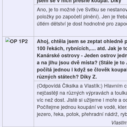
jsem se v nich přesně koupal. Díky
Ano, je to možné (ve Svitku se nestanov
položky po započetí plnění). Jen je třeb
útlém dětství je dost hodnotné pro započ
1P2
Ahoj, chtěla jsem se zeptat ohledně 
100 řekách, rybnících,.... atd. Jak je 
Kanárské ostrovy - Jeden ostrov jed
a na jihu jsou dvě místa? (Stále je to
počítá jednou i když se člověk koupal
různých státech? Díky Z.
(Odpovídá Čiksika a Vlastík:) Hlavním c
nejčastěji na různých výpravách a tou
víc než dost. Jistě si užijeme i moře a 
Počítejme jednou koupání ve vodě, kte
jezero, řeka, potok, přehradní nádrž, ryb
Vlastim