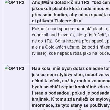
1R2
Ahoj!Mám dotaz k činu 1R2, "bez čeh
jakoukoli plachtu která nade mnou vis
přes sebe hodím, aby mi na spacák 
ní přikrytý.Tisíceré díky!
Pokud je nad spácem napnutá plachta, už 
čehokoli nad hlavou“), ale „přístřešek“,
ne do 1R2. Celta hozená přes spacák po
ale na Čotokvách učíme, že pod širákem
(v lese), kde nepadá rosa jako na louce
1R3
Hau kola, měl bych dotaz ohledně toh
je a co není stylový stan, neboť ve s
několik teček, což by mohlo znamena
bych se chtěl zeptat konkrétně zda s
i stan s podsadou, pokud je podsada
krajinek. K tomu zda náleží ke styl
informace, že tyto stany se používaly