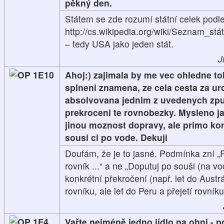
pěkný den.
Státem se zde rozumí státní celek podle
http://cs.wikipedia.org/wiki/Seznam_stá
– tedy USA jako jeden stát.
J
1E10
Ahoj:) zajimala by me vec ohledne t
splneni znamena, ze cela cesta za ur
absolvovana jednim z uvedenych zpu
prekroceni te rovnobezky. Mysleno ja
jinou moznost dopravy, ale primo kon
sousi ci po vode. Dekuji
Doufám, že je to jasné. Podmínka zní „
rovník ...“ a ne „Doputuj po souši (na vo
konkrétní překročení (např. let do Austr
rovníku, ale let do Peru a přejetí rovní
1F4
Vařte nejméně jedno jídlo na ohni - po