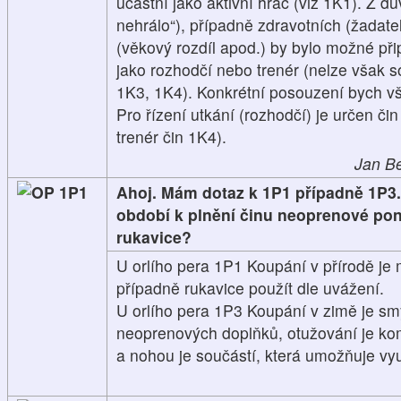
účastní jako aktivní hráč (viz 1K1). Z d
nehrálo“), případně zdravotních (žadatel
(věkový rozdíl apod.) by bylo možné přip
jako rozhodčí nebo trenér (nelze však 
1K3, 1K4). Konkrétní posouzení bych 
Pro řízení utkání (rozhodčí) je určen či
trenér čin 1K4).
Jan Be
1P1
Ahoj. Mám dotaz k 1P1 případně 1P3.
období k plnění činu neoprenové pono
rukavice?
U orlího pera 1P1 Koupání v přírodě je
případně rukavice použít dle uvážení.
U orlího pera 1P3 Koupání v zimě je s
neoprenových doplňků, otužování je ko
a nohou je součástí, která umožňuje vyu