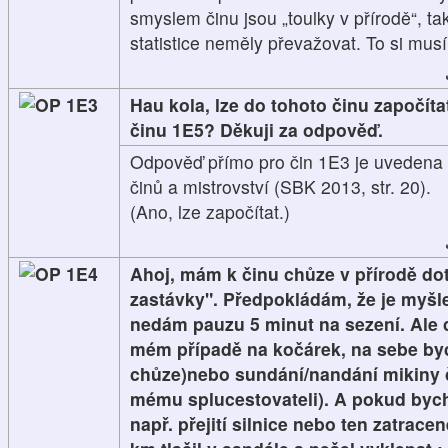
smyslem činu jsou „toulky v přírodě“, ta
statistice neměly převažovat. To si musí
1E3
Hau kola, lze do tohoto činu započíta
činu 1E5? Děkuji za odpověď.
Odpověď přímo pro čin 1E3 je uvedena v
činů a mistrovství (SBK 2013, str. 20).
(Ano, lze započítat.)
1E4
Ahoj, mám k činu chůze v přírodě dot
zastávky". Předpokládám, že je myšle
nedám pauzu 5 minut na sezení. Ale c
mém případě na kočárek, na sebe bych
chůze)nebo sundání/nandání mikiny č
mému splucestovateli). A pokud byc
např. přejití silnice nebo ten zatrac