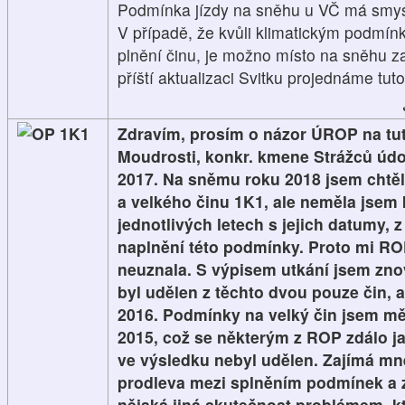
Podmínka jízdy na sněhu u VČ má smysl
V případě, že kvůli klimatickým podmín
plnění činu, je možno místo na sněhu za
příští aktualizaci Svitku projednáme tut
1K1
Zdravím, prosím o názor ÚROP na tuto
Moudrosti, konkr. kmene Strážců údolí
2017. Na sněmu roku 2018 jsem chtěl
a velkého činu 1K1, ale neměla jsem 
jednotlivých letech s jejich datumy, 
naplnění této podmínky. Proto mi ROP
neuznala. S výpisem utkání jsem zno
byl udělen z těchto dvou pouze čin, a 
2016. Podmínky na velký čin jsem mě
2015, což se některým z ROP zdálo ja
ve výsledku nebyl udělen. Zajímá mne
prodleva mezi splněním podmínek a z
nějaká jiná skutečnost problémem, kt