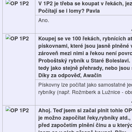
1P2
V 1P2 je třeba se koupat v řekách, je
Počítají se i lomy? Pavla
Ano.
1P2
Koupej se ve 100 řekách, rybnících atd
pískovnami, které jsou jasně plněné 
zároveň mezi nimi a řekou není povrc
Proboštský rybník u Staré Boleslavi. P
tedy jako stejně přehrady, nebo jso
Díky za odpověď, Awačin
Pískovny lze počítat jako samostatné je
rybníky (např. Rožmberk a Lužnice - obo
1P2
Ahoj. Teď jsem si začal plnit tohle OP 
je možno započítat řeky,rybníky atd.,
před započetím plnění činu a u který