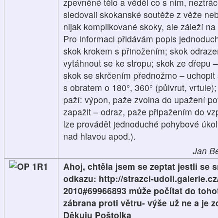
zpevněné tělo a věděl co s ním, neztrác
sledovali skokanské soutěže z věže neb
nijak komplikované skoky, ale záleží na
Pro informaci přidávám popis jednoduc
skok krokem s přinožením; skok odraze
vytáhnout se ke stropu; skok ze dřepu –
skok se skrčením přednožmo – uchopit s
s obratem o 180°, 360° (půlvrut, vrtule
paží: výpon, paže zvolna do upažení p
zapažit – odraz, paže připažením do vzpa
lze provádět jednoduché pohybové úkoly
nad hlavou apod.).
Jan Be
1R1
Ahoj, chtěla jsem se zeptat jestli se
odkazu: http://strazci-udoli.galerie.
2010#69966893 může počítat do tohot
zábrana proti větru- výše už ne a je z
Děkuju Poštolka