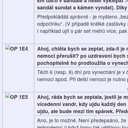
km tlačil v sandále a nešel vyklepat :
sandál sundat a kámen vyndat). Díky
Předpokládáš správně - je myšleno „bez
odpočinku“. (V případě krátké zastávky
i například ujít o pár set metrů více, pa
1E4
Ahoj, chtěla bych se zeptat, zda-li j
nemoci přerušit? po uzdravení bych se
pochopitelně ho prodloužila o vynecha
Těch 6 (resp. 9) dní pro vynechání je v
nemoci apod. Při delší nemoci je nutno 
1E5
Ahoj, ráda bych se zeptala, jestli je 
vícedenní vandr, kdy ujdu každý de
ujdu, ale bude mezi tím spánek. Pře
Ano, je to možné. Není předepsáno, že 
jednodenní (i když tomu tak většinou b