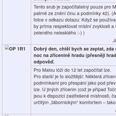
Tento srub je započítatelný pouze pro Ma
patrné ze znění činu a podmínky 42). 
fotce v odkazu dotazu: Když se používa
by príma respektovat místní zvyklosti a
zeleného nelesklého :-) )
J
1R1
Dobrý den, chtěl bych se zeptat, zda 
noc na zřícenině hradu (přesněji hra
odpověď.
Pro Malou lóži do 12 let započítat lze.
Pro starší je to složitější: Některá zříce
podmínkami pro přespání jako pod převis
lze. U jiných zřícenin (což je případ To
jsou k dispozici zastřešené místnosti, ča
určitým „tábornickým“ komfortem – takov