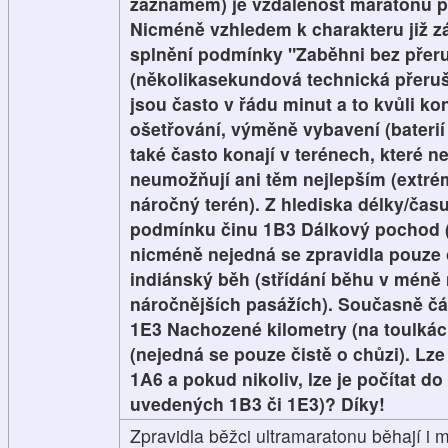
záznamem) je vzdálenost maratonu p
Nicméně vzhledem k charakteru již z
splnění podmínky "Zaběhni bez přer
(několikasekundová technická přeruš
jsou často v řádu minut a to kvůli ko
ošetřování, výměně vybavení (baterií 
také často konají v terénech, které n
neumožňují ani těm nejlepším (extré
náročný terén). Z hlediska délky/času
podmínku činu 1B3 Dálkový pochod (
nicméně nejedná se zpravidla pouze o
indiánský běh (střídání běhu v méně
náročnějších pasážích). Současně čá
1E3 Nachozené kilometry (na toulkách
(nejedná se pouze čistě o chůzi). Lze
1A6 a pokud nikoliv, lze je počítat do
uvedených 1B3 či 1E3)? Díky!
Zpravidla běžci ultramaratonu běhají i 