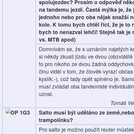
spolujezdec? Prosím o odpověď něko
na tandemu jezdí. Častá mýlka je, že
jednoho nebo pro oba nějak snažší n
kole. K tomu bych chtěl říct, že je t
bych to nenazval lehčí! Stejně tak je 
vs. MTB apod)
Domnívám se, že s uznáním najetých k
si někdy zkusil jízdu ve dvou (obzvláště 
to pro nikoho ze dvou žádná oddychovk
činu viděl v tom, že člověk vyrazí obča
kyslík:-), což tady opět splněno je. Sa
musí zvládat oba tandemisté individuál
uznal.
Tomáš Vel
1G3
Salto musí být uděláno ze země,neb
trampolínku?
Pro salto je možno použít reuter můstek