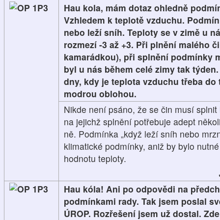
1P3
Hau kola, mám dotaz ohledně podmín
Vzhledem k teplotě vzduchu. Podmínk
nebo leží sníh. Teploty se v zimě u 
rozmezí -3 až +3. Při plnění malého či
kamarádkou), při splnění podmínky m
byl u nás během celé zimy tak týden. 
dny, kdy je teplota vzduchu třeba do 
modrou oblohou.
Nikde není psáno, že se čin musí splnit
na jejichž splnění potřebuje adept několi
ně. Podmínka „když leží sníh nebo mrz
klimatické podmínky, aniž by bylo nutn
hodnotu teploty.
1P3
Hau kóla! Ani po odpovědi na předch
podmínkami rady. Tak jsem poslal s
ÚROP. Rozřešení jsem už dostal. Zde