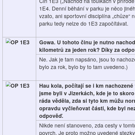
Čin 1E3 („Nachoď na toulkách v přírodě
1E4. Denní běhání v parku je něco jiného
vzato, ani sportovní disciplína „chůze“
parku tedy nelze do 1E3 započítávat.
1E3
Gowa. U tohoto činu je nutno nachod
kilometrů za jeden rok? Díky za odpo
Ne. Jak je tam napsáno, jsou to nachoz
bylo za rok, bylo by to tam uvedeno.)
1E3
Hau kola, počítají se i km nachozené
jsme byli v Jizerkách, kde je to skor
ráda věděla, zda si tyto km můžu no
opravdu vyčleňovat části, kde byl ne
odpověď.
Nikde není stanoveno, zda cesty v tomt
povrch. Je proto možno uvedené stezky 