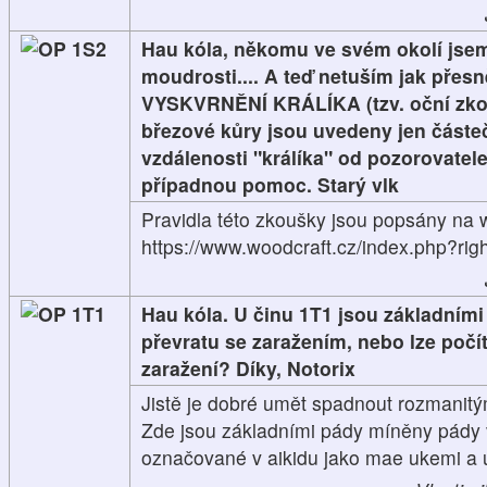
1S2
Hau kóla, někomu ve svém okolí jsem
moudrosti.... A teď netuším jak pře
VYSKVRNĚNÍ KRÁLÍKA (tzv. oční zko
březové kůry jsou uvedeny jen částe
vzdálenosti "králíka" od pozorovatele,
případnou pomoc. Starý vlk
Pravidla této zkoušky jsou popsány na 
https://www.woodcraft.cz/index.php?rig
1T1
Hau kóla. U činu 1T1 jsou základním
převratu se zaražením, nebo lze počí
zaražení? Díky, Notorix
Jistě je dobré umět spadnout rozmanitým
Zde jsou základními pády míněny pády v
označované v aikidu jako mae ukemi a 