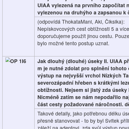
UIAA vylezená na prvního započítat n
vylezenou na druhýho a zapsanou k č
(odpovídá ThokataMani, Aki, Čiksika):
Nepískovcových cest obtížnosti 5 a víc
doporučujeme použít jinou cestu. Pou
bylo možné tento postup uznat.
1I6
Jak dlouhý (dlouhé) úseky II. UIAA p
m je nutné zdolat pro splnění tohoto 
výstup na nejvyšší vrchol Nízkých T
severozápadní hřeben s krátkými le
obtížnosti. Nejsem si jistý zda úseky
Nicméně zatím se nám nepodařilo nají
část cesty požadované náročnosti. d
Takové detaily, jako potřebnou délku ú
přesně stanovovat - to by byl Svitek pří
záleží na adeptovi, zda svůj výstup pov