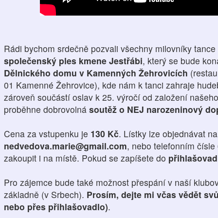
Rádi bychom srdečně pozvali všechny milovníky tance 
společenský ples kmene Jestřábi
, který se bude ko
Dělnického domu v Kamenných Žehrovicích
(restau
01 Kamenné Žehrovice), kde nám k tanci zahraje hude
zároveň součástí oslav k 25. výročí od založení našeh
proběhne dobrovolná
soutěž o NEJ narozeninový do
Cena za vstupenku je
130 Kč
. Lístky lze objednávat n
nedvedova.marie@gmail.com
, nebo telefonním čísle
zakoupit i na místě. Pokud se zapíšete do
přihlašovad
Pro zájemce bude také možnost přespání v naší klubov
základně (v Srbech).
Prosím, dejte mi včas vědět sv
nebo přes přihlašovadlo)
.