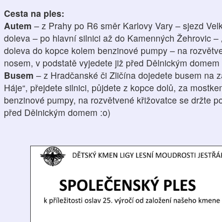
Cesta na ples:
Autem
– z Prahy po R6 směr Karlovy Vary – sjezd Vel
doleva – po hlavní silnici až do Kamenných Žehrovic –
doleva do kopce kolem benzinové pumpy – na rozvětven
nosem, v podstatě vyjedete již před Dělnickým domem 
Busem
– z Hradčanské či Zličína dojedete busem na 
Háje“, přejdete silnici, půjdete z kopce dolů, za most
benzinové pumpy, na rozvětvené křižovatce se držte p
před Dělnickým domem :o)