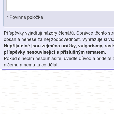
* Povinná položka
Příspěvky vyjadřují názory čtenářů. Správce těchto str
obsah a nenese za něj zodpovědnost. Vyhrazuje si však
Nepřijatelné jsou zejména urážky, vulgarismy, ras
příspěvky nesouvisející s příslušným tématem.
Pokud s něčím nesouhlasíte, uveďte důvod a přidejte 
ničemu a nemá tu co dělat.