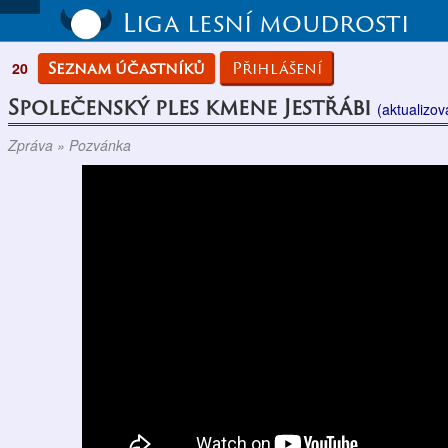
Liga lesní moudrosti
Seznam účastníků
Přihlášení
20
Společenský ples kmene Jestřábi
(aktualizov
Zpráva » Pozvánka