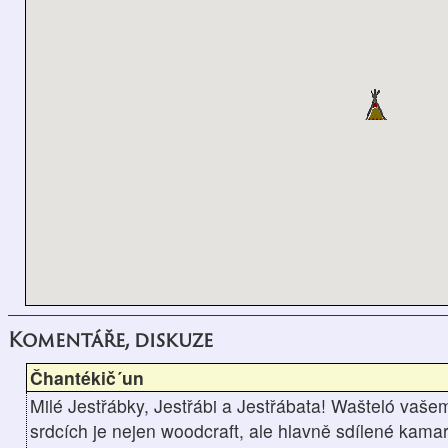
Komentáře, diskuze
Čhantékič´un
Milé Jestřábky, Jestřábi a Jestřábata! Wašteló vaše
srdcích je nejen woodcraft, ale hlavně sdílené kamar