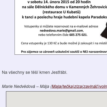
Na všechny se těší kmen Jestřábi.
Marie Nedvědová – Mája (
Maja(tečka)ziza(zavináč)voln