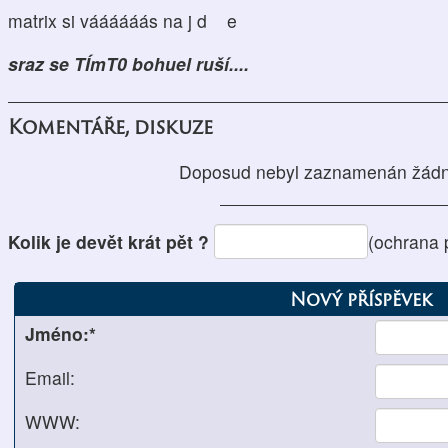
matrix si váááááás na j d e
sraz se TÍmT0 bohuel ruší....
Komentáře, diskuze
Doposud nebyl zaznamenán žádn
Kolik je devět krát pět ?
(ochrana 
Nový příspěvek
Jméno:*
Email:
WWW: