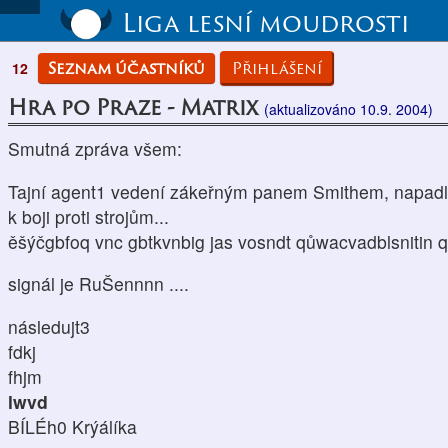
Liga lesní moudrosti
Seznam účastníků
Přihlášení
12
Hra po Praze - Matrix
(aktualizováno 10.9. 2004)
Smutná zpráva všem:
Tajní agent1 vedení zákeřným panem Smithem, napadli n
k boji proti strojům...
ěšýčgbfoq vnc gbtkvnbig jas vosndt qůwacvadblsnitin q
signál je RuŠennnn ....
následujt3
fdkj
fhjm
lwvd
BÍLÉh0 Krýálíka