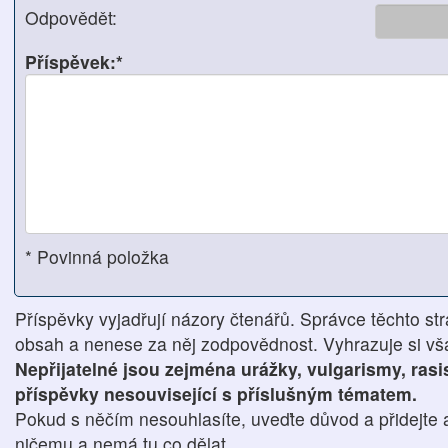
Odpovědět:
Příspěvek:*
* Povinná položka
Příspěvky vyjadřují názory čtenářů. Správce těchto str
obsah a nenese za něj zodpovědnost. Vyhrazuje si však
Nepřijatelné jsou zejména urážky, vulgarismy, ras
příspěvky nesouvisející s příslušným tématem.
Pokud s něčím nesouhlasíte, uveďte důvod a přidejte 
ničemu a nemá tu co dělat.