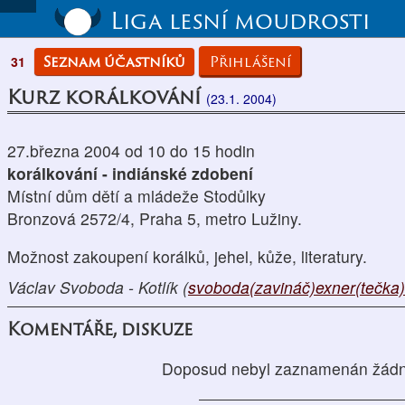
Liga lesní moudrosti
Seznam účastníků
Přihlášení
31
Kurz korálkování
(23.1. 2004)
27.března 2004 od 10 do 15 hodin
korálkování - indiánské zdobení
Místní dům dětí a mládeže Stodůlky
Bronzová 2572/4, Praha 5, metro Lužiny.
Možnost zakoupení korálků, jehel, kůže, literatury.
Václav Svoboda - Kotlík (
svoboda(zavináč)exner(tečka
Komentáře, diskuze
Doposud nebyl zaznamenán žádn