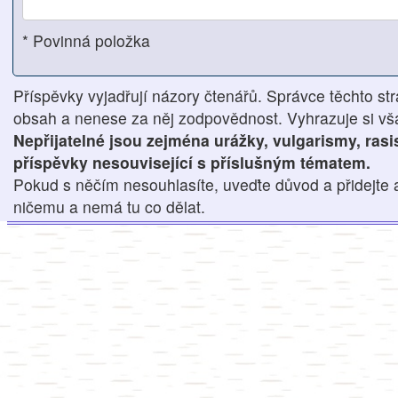
* Povinná položka
Příspěvky vyjadřují názory čtenářů. Správce těchto str
obsah a nenese za něj zodpovědnost. Vyhrazuje si však
Nepřijatelné jsou zejména urážky, vulgarismy, ras
příspěvky nesouvisející s příslušným tématem.
Pokud s něčím nesouhlasíte, uveďte důvod a přidejte 
ničemu a nemá tu co dělat.