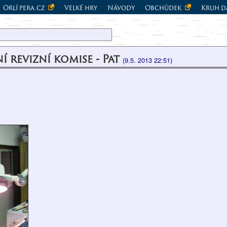
Orlí pera.cz
Velké hry
Návody
Obchůdek
Kruh d
 revizní komise - Pat
(9.5. 2013 22:51)