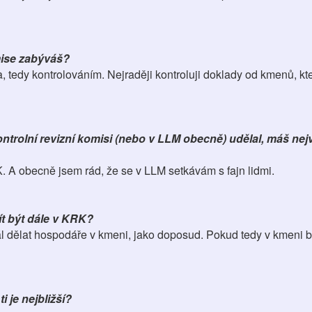
mise zabýváš?
 tedy kontrolováním. Nejraději kontroluji doklady od kmenů, kt
ontrolní revizní komisi (nebo v LLM obecně) udělal, máš nejv
K. A obecně jsem rád, že se v LLM setkávám s fajn lidmi.
t být dále v KRK?
ál dělat hospodáře v kmeni, jako doposud. Pokud tedy v kmeni b
 je nejbližší?