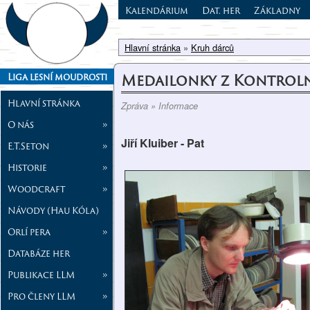
Kalendárium
Dat. her
Základny
Hlavní stránka
»
Kruh dárců
Medailonky z Kontrolní
Liga lesní moudrosti
Hlavní stránka
Zpráva » Informace
O nás
»
Jiří Kluiber - Pat
E.T.Seton
»
Historie
»
Woodcraft
»
Návody (Hau Kóla)
Orlí pera
»
Databáze her
Publikace LLM
»
Pro členy LLM
»