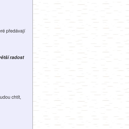
eré předávají
ětší radost
udou chtít,