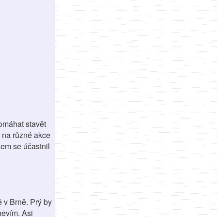
omáhat stavět
t na různé akce
sem se účastnil
 v Brně. Prý by
nevím. Asi