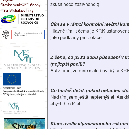
zkusit něco záživného :)
Stavba venkovní učebny
Fara Michalovy hory
Čím se v rámci kontrolní revizní ko
Hlavně tím, k čemu je KRK ustanovena,
jako podklady pro dotace.
Z čeho, co jsi za dobu působení v k
(nejlepší pocit)?
Asi z toho, že mně stále baví být v KR
Co budeš dělat, pokud nebudeš chtí
Nad tím jsem ještě nepřemýšlel. Asi d
abych ho dělal.
Které světlo čtyřnásobného zákona ti