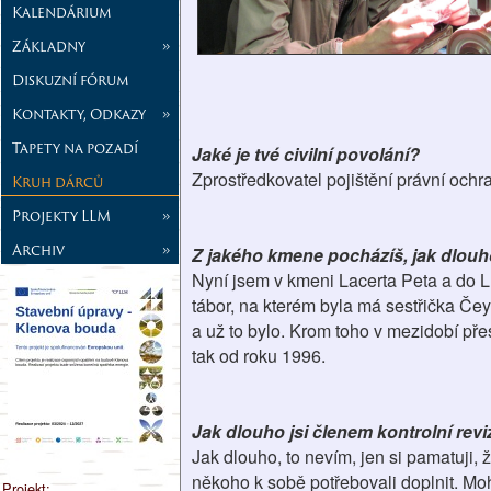
Kalendárium
Základny
»
Diskuzní fórum
Kontakty, Odkazy
»
Tapety na pozadí
Jaké je tvé civilní povolání?
Zprostředkovatel pojištění právní ochr
Kruh dárců
Projekty LLM
»
Archiv
»
Z jakého kmene pocházíš, jak dlouho
Nyní jsem v kmeni Lacerta Peta a do L
tábor, na kterém byla má sestřička Čeya
a už to bylo. Krom toho v mezidobí pře
tak od roku 1996.
Jak dlouho jsi členem kontrolní revi
Jak dlouho, to nevím, jen si pamatuji
někoho k sobě potřebovali doplnit. Moh
Projekt: