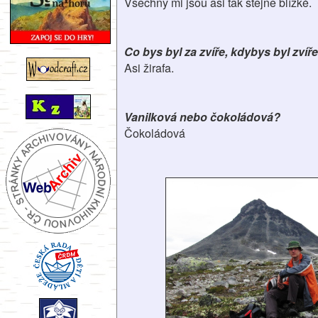
Všechny mi jsou asi tak stejně blízké.
Co bys byl za zvíře, kdybys byl zvíř
Asi žirafa.
Vanilková nebo čokoládová?
Čokoládová