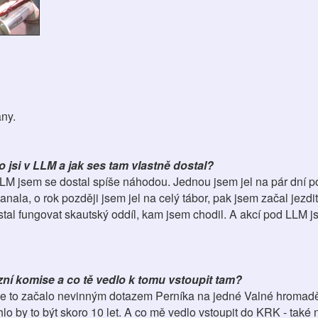
any.
 jsi v LLM a jak ses tam vlastně dostal?
LM jsem se dostal spíše náhodou. Jednou jsem jel na pár dní p
nala, o rok později jsem jel na celý tábor, pak jsem začal jezdi
stal fungovat skautský oddíl, kam jsem chodil. A akcí pod LLM j
zní komise a co tě vedlo k tomu vstoupit tam?
, že to začalo nevinným dotazem Perníka na jedné Valné hromadě
lo by to být skoro 10 let. A co mě vedlo vstoupit do KRK - také 