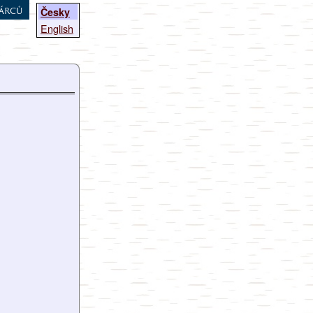
árců
Česky
English