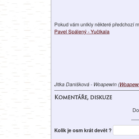
Pokud vám unikly některé předchozí me
Pavel Spálený - Yučikala
Jitka Danišková - Woapewin (
Woapewin
Komentáře, diskuze
Do
Kolik je osm krát devět ?