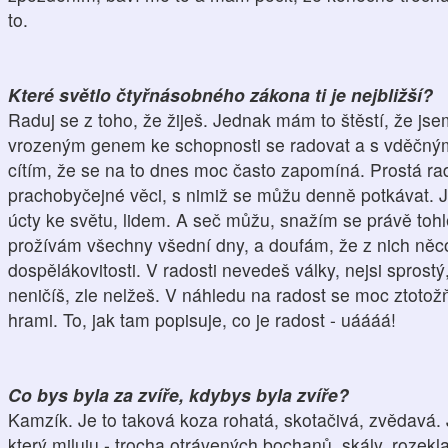
to.
Které světlo čtyřnásobného zákona ti je nejbližší?
Raduj se z toho, že žiješ. Jednak mám to štěstí, že jse
vrozeným genem ke schopnosti se radovat a s vděčný
cítím, že se na to dnes moc často zapomíná. Prostá r
prachobyčejné věci, s nimiž se můžu denně potkávat. Je
úcty ke světu, lidem. A seč můžu, snažím se právě tohl
prožívám všechny všední dny, a doufám, že z nich něco
dospělákovitosti. V radosti nevedeš války, nejsi sprostý
neničíš, zle nelžeš. V náhledu na radost se moc ztotož
hrami. To, jak tam popisuje, co je radost - uáááá!
Co bys byla za zvíře, kdybys byla zvíře?
Kamzík. Je to taková koza rohatá, skotačivá, zvědavá.
který miluju - trocha otrávených bochanů, skály, rozek