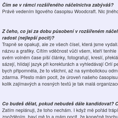
Čím se v rámci rozšířeného náčelnictva zabýváš?
Právě vedením ligového časopisu Woodcraft. Nic jinéh
Z čeho, co jsi za dobu působení v rozšířeném náčel
radost (nejlepší pocit)?
Trapně se opakuji, ale ze všech čísel, která jsme vyda
názvu a grafiky. Cítím vděčnost vůči všem, kteří tenhle
svém volném čase píší články, fotografují, kreslí, překlá
sázejí, hlídají jazyk při korekturách a vyhledávají Orlí 
bych připomněla, že to všichni, až na symbolickou odmě
zdarma. Přesto mám pocit, že úroveň našeho časopisu 
kolik zajímavých a nosných textů je tak malá organiz
Co budeš dělat, pokud nebudeš dále kandidovat? 
Zatím neplánuji, že toho nechám. I když mě pořád tráp
zpožděním, baví mě to a mám pocit, že konečně trochu 