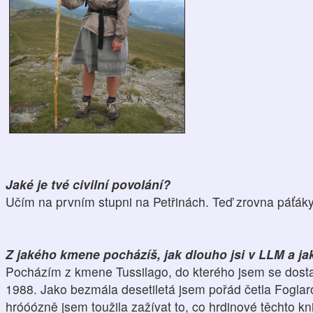
Jaké je tvé civilní povolání?
Učím na prvním stupni na Petřinách. Teď zrovna páťáky
Z jakého kmene pocházíš, jak dlouho jsi v LLM a ja
Pocházím z kmene Tussilago, do kterého jsem se dostal
1988. Jako bezmála desetiletá jsem pořád četla Fogla
hróóózně jsem toužila zažívat to, co hrdinové těchto kn