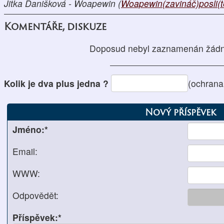
Jitka Danišková - Woapewin (
Woapewin(zavináč)posli(t
Komentáře, diskuze
Doposud nebyl zaznamenán žádn
Kolik je dva plus jedna ?
(ochrana
Nový příspěvek
Jméno:*
Email:
WWW:
Odpovědět:
Příspěvek:*