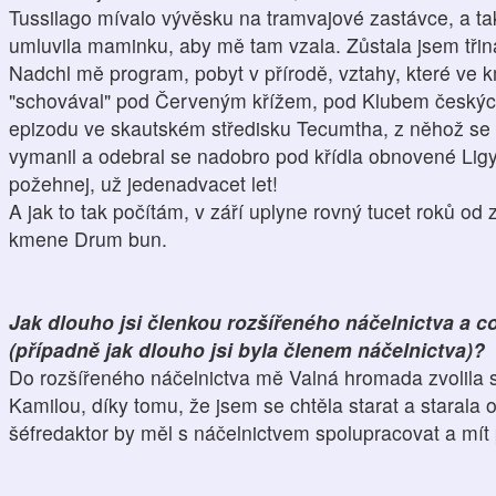
Tussilago mívalo vývěsku na tramvajové zastávce, a ta
umluvila maminku, aby mě tam vzala. Zůstala jsem třiná
Nadchl mě program, pobyt v přírodě, vztahy, které ve
"schovával" pod Červeným křížem, pod Klubem českých t
epizodu ve skautském středisku Tecumtha, z něhož se 
vymanil a odebral se nadobro pod křídla obnovené Ligy
požehnej, už jedenadvacet let!
A jak to tak počítám, v září uplyne rovný tucet roků o
kmene Drum bun.
Jak dlouho jsi členkou rozšířeného náčelnictva a c
(případně jak dlouho jsi byla členem náčelnictva)?
Do rozšířeného náčelnictva mě Valná hromada zvolila 
Kamilou, díky tomu, že jsem se chtěla starat a starala o
šéfredaktor by měl s náčelnictvem spolupracovat a mít 