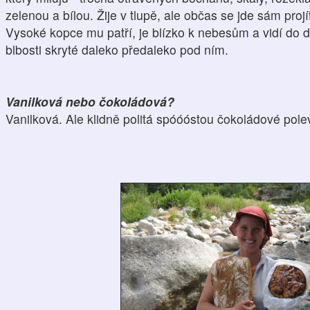
zelenou a bílou. Žije v tlupě, ale občas se jde sám projít
Vysoké kopce mu patří, je blízko k nebesům a vidí do dá
blbosti skryté daleko předaleko pod ním.
Vanilková nebo čokoládová?
Vanilková. Ale klidně politá spóóóstou čokoládové pole