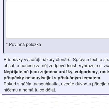
* Povinná položka
Příspěvky vyjadřují názory čtenářů. Správce těchto str
obsah a nenese za něj zodpovědnost. Vyhrazuje si však
Nepřijatelné jsou zejména urážky, vulgarismy, ras
příspěvky nesouvisející s příslušným tématem.
Pokud s něčím nesouhlasíte, uveďte důvod a přidejte 
ničemu a nemá tu co dělat.